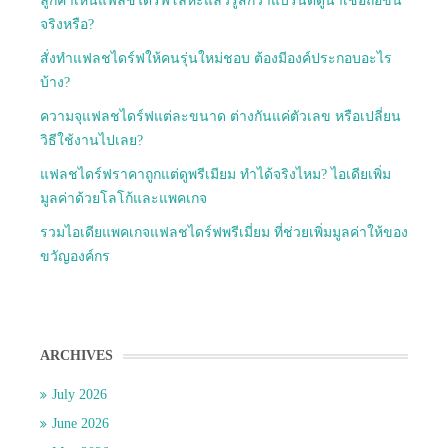
ลูกค้าเห็นแฟลชไดร์ฟโลหะแล้วรู้สึกว่าแบรนด์ดูน่าเชื่อถือขึ้น
จริงหรือ?
สั่งทำแฟลชไดร์ฟให้คนรุ่นใหม่ชอบ ต้องมีองค์ประกอบอะไร
บ้าง?
ความจุแฟลชไดร์ฟแต่ละขนาด ต่างกันแค่ตัวเลข หรือเปลี่ยน
วิธีใช้งานไปเลย?
แฟลชไดร์ฟราคาถูกแต่ดูพรีเมียม ทำได้จริงไหม? ไอเดียเพิ่ม
มูลค่าด้วยโลโก้และแพคเกจ
รวมไอเดียแพคเกจแฟลชไดร์ฟพรีเมี่ยม ที่ช่วยเพิ่มมูลค่าให้ของ
ขวัญองค์กร
ARCHIVES
July 2026
June 2026