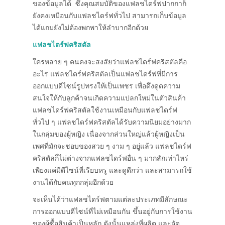
ของข้อมูลได้ ซึ่งคุณสมบัติของแฟลชไดร์ฟปากกาก็
ยังคงเหมือนกับแฟลชไดร์ฟทั่วไป สามารถเก็บข้อมูล
ได้แถมยังไม่ต้องพกพาให้ลำบากอีกด้วย
แฟลชไดร์ฟคริสตัล
ใครหลาย ๆ คนคงจะสงสัยว่าแฟลชไดร์ฟคริสตัลคือ
อะไร แฟลชไดร์ฟคริสตัลเป็นแฟลชไดร์ฟที่มีการ
ออกแบบดีไซน์รูปทรงให้เป็นเพชร เพื่อดึงดูดความ
สนใจให้กับลูกค้าจนเกิดความแปลกใหม่ในตัวสินค้า
แฟลชไดร์ฟคริสตัลใช้งานเหมือนกับแฟลชไดร์ฟ
ทั่วไป ๆ แฟลชไดร์ฟคริสตัลได้รับความนิยมอย่างมาก
ในกลุ่มของผู้หญิง เนื่องจากส่วนใหญ่แล้วผู้หญิงเป็น
เพศที่มักจะชอบของสวย ๆ งาม ๆ อยู่แล้ว แฟลชไดร์ฟ
คริสตัลก็ไม่ต่างจากแฟลชไดร์ฟอื่น ๆ มากสักเท่าไหร่
เพียงแค่มีดีไซน์ที่เรียบหรู และดูดีกว่า และสามารถใช้
งานได้กับคนทุกกลุ่มอีกด้วย
จะเห็นได้ว่าแฟลชไดร์ฟตามแต่ละประเภทมีลักษณะ
การออกแบบดีไซน์ที่ไม่เหมือนกัน ขึ้นอยู่กับการใช้งาน
ของผู้ซื้อสินค้าเป็นหลัก ดังนั้นแหล่งที่ผลิต และจัด