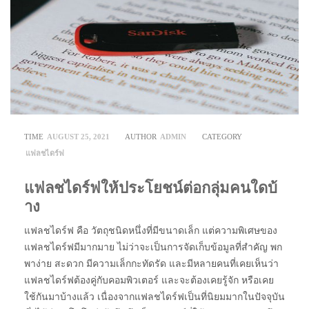
TIME
AUGUST 25, 2021
AUTHOR
ADMIN
CATEGORY
แฟลชไดร์ฟ
แฟลชไดร์ฟให้ประโยชน์ต่อกลุ่มคนใดบ้
าง
แฟลชไดร์ฟ คือ วัตถุชนิดหนึ่งที่มีขนาดเล็ก แต่ความพิเศษของ
แฟลชไดร์ฟมีมากมาย ไม่ว่าจะเป็นการจัดเก็บข้อมูลที่สำคัญ พก
พาง่าย สะดวก มีความเล็กกะทัดรัด และมีหลายคนที่เคยเห็นว่า
แฟลชไดร์ฟต้องคู่กับคอมพิวเตอร์ และจะต้องเคยรู้จัก หรือเคย
ใช้กันมาบ้างแล้ว เนื่องจากแฟลชไดร์ฟเป็นที่นิยมมากในปัจจุบัน