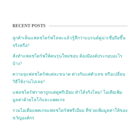
RECENT POSTS
ลูกค้าเห็นแฟลชไดร์ฟโลหะแล้วรู้สึกว่าแบรนด์ดูน่าเชื่อถือขึ้น
จริงหรือ?
สั่งทำแฟลชไดร์ฟให้คนรุ่นใหม่ชอบ ต้องมีองค์ประกอบอะไร
บ้าง?
ความจุแฟลชไดร์ฟแต่ละขนาด ต่างกันแค่ตัวเลข หรือเปลี่ยน
วิธีใช้งานไปเลย?
แฟลชไดร์ฟราคาถูกแต่ดูพรีเมียม ทำได้จริงไหม? ไอเดียเพิ่ม
มูลค่าด้วยโลโก้และแพคเกจ
รวมไอเดียแพคเกจแฟลชไดร์ฟพรีเมี่ยม ที่ช่วยเพิ่มมูลค่าให้ของ
ขวัญองค์กร