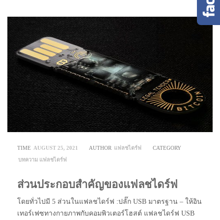
TIME
AUGUST 25, 2021
AUTHOR
แฟลชไดร์ฟ
CATEGORY
บทความ
แฟลชไดร์ฟ
ส่วนประกอบสำคัญของแฟลชไดร์ฟ
โดยทั่วไปมี 5 ส่วนในแฟลชไดร์ฟ :ปลั๊ก USB มาตรฐาน – ให้อิน
เทอร์เฟซทางกายภาพกับคอมพิวเตอร์โฮสต์ แฟลชไดร์ฟ USB