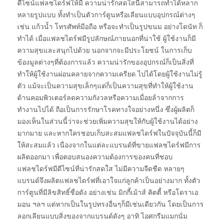
ดีไซน์แฟลชไดร์ฟให้มี ความน่ารักสดใสนี้สามารถทำได้หลาก
หลายรูปแบบ ทั้งทำเป็นตัวการ์ตูนหรือเลียนแบบอุปกรณ์ต่างๆ
เช่น แก้วน้ำ โทรศัพท์มือถือ หรือจะทำเป็นรูปขนม อย่างโดนัท ก็
ทำได้ เมื่อแฟลชไดร์ฟมีรูปลักษณ์ภายนอกที่น่าใช้ ผู้ใช้งานก็มี
ความสุขและสนุกไปด้วย นอกจากจะมีประโยชน์ ในการเก็บ
ข้องมูลต่างๆที่ต้องการแล้ว ความน่ารักของอุปกรณ์ก็เป็นสิ่งที่
ทำให้ผู้ใช้งานผ่อนคลายจากความเครียด ไปได้โดยผู้ใช้งานไม่รู้
ตัว แม้จะเป็นความสุขเล็กๆแต่ก็เป็นความสุขที่ทำให้ผู้ใช้งาน
ด้านคอมพิวเตอร์ลดความกังวลหรือความเมื่อยล้าจากการ
ทำงานไปได้ ถือเป็นการรักษาโรคทางใจอย่างหนึ่ง ซึ่งผู้ผลิตก็
มองเห็นในส่วนนี้ว่าจะช่วยเพิ่มความสุขให้กับผู้ใช้งานได้อย่าง
มากมาย และหากใครชอบเก็บสะสมแฟลชไดร์ฟในปัจจุบันนี้ก็มี
ให้สะสมแล้ว เนื่องจากในแต่ละแบรนด์ที่ขายแฟลชไดร์ฟมีการ
ผลิตออกมา เพื่อตอบสนองความต้องการของคนที่ชอบ
แฟลชไดร์ฟมีดีไซน์ที่น่ารักสดใส ไม่มีความจืดชืด หลายๆ
แบรนด์จึงผลิตแฟลชไดร์ฟที่เอาใจแก่ลูกค้าเป็นอย่างมาก ทั้งตัว
การ์ตูนที่มีลิขสิทธิ์ชื่อดัง อย่างเช่น มิกกี้เม้าส์ คิตตี้ หรือโดราเอ
มอน ฯลฯ แต่หากเป็นในรูปทรงอื่นๆก็มีเช่นเดียวกัน โดยเป็นการ
ลอกเลียนแบบสิ่งของจากแบรนด์ดังๆ อาทิ ไอศกรีมแมกนั่ม