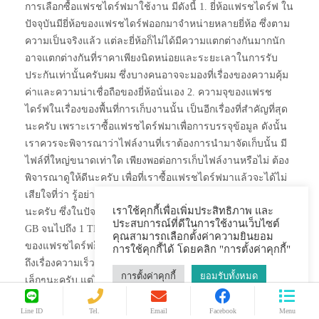
การเลือกซื้อแฟรชไดร์ฟมาใช้งาน มีดังนี้ 1. ยี่ห้อแฟรชไดร์ฟ ใน
ปัจจุบันมียี่ห้อของแฟรชไดร์ฟออกมาจำหน่ายหลายยี่ห้อ ซึ่งตาม
ความเป็นจริงแล้ว แต่ละยี่ห้อก็ไม่ได้มีความแตกต่างกันมากนัก
อาจแตกต่างกันที่ราคาเพียงนิดหน่อยและระยะเลาในการรับ
ประกันเท่านั้นครับผม ซึ่งบางคนอาจจะมองที่เรื่องของความคุ้ม
ค่าและความน่าเชื่อถือของยี่ห้อนั่นเอง 2. ความจุของแฟรช
ไดร์ฟในเรื่องของพื้นที่การเก็บงานนั้น เป็นอีกเรื่องที่สำคัญที่สุด
นะครับ เพราะเราซื้อแฟรชไดร์ฟมาเพื่อการบรรจุข้อมูล ดังนั้น
เราควรจะพิจารณาว่าไฟล์งานที่เราต้องการนำมาจัดเก็บนั้น มี
ไฟล์ที่ใหญ่ขนาดเท่าใด เพียงพอต่อการเก็บไฟล์งานหรือไม่ ต้อง
พิจารณาดูให้ดีนะครับ เพื่อที่เราซื้อแฟรชไดร์ฟมาแล้วจะได้ไม่
เสียใจที่ว่า รู้อย่างนี้ซื้อที่ขนาดใหญ่กว่านี้จะดีกว่าอะไรทำนองนี้
เราใช้คุกกี้เพื่อเพิ่มประสิทธิภาพ และ
นะครับ ซึ่งในปัจจุบันแฟรชไดร์ฟมีขนาดตั้งแต่ 1 GB, 4 GB, 16
ประสบการณ์ที่ดีในการใช้งานเว็บไซต์
GB จนไปถึง 1 TB ก็มีแล้วนะครับ 3. ชนิดของแฟรชไดร์ฟชนิด
คุณสามารถเลือกตั้งค่าความยินยอม
ของแฟรชไดร์ฟก็เป็นอีกเรื่องหนึ่งที่ต้องพิจารณาเพราะจะส่งผล
การใช้คุกกี้ได้ โดยคลิก "การตั้งค่าคุกกี้"
ถึงเรื่องความเร็วในการรับส่งข้อมูล ซึ่งอาจจะไม่มีผลกับไฟล์
การตั้งค่าคุกกี้
ยอมรับทั้งหมด
เล็กๆนะครับ แต่ไฟล์ใหญ่เราจะได้ไม่เสียเวลาในการรับส่ง
ข้อมูลมากเกินไปถูกต้องไหมครับ โดยในปัจจุบันนี้จะมีแฟรช
ไดร์ฟ ก็จะมีตั้งแต่ 2.0 3.0 จนถึง 3.1 แล้วนะครับ […]