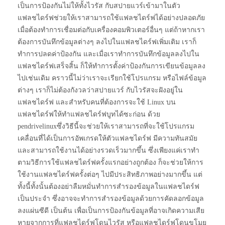
เป็นการป้องกันไม่ให้ทั้งไวรัส กับสปายแวร์เข้ามาในตัว
แฟลชไดร์ฟช่วยให้เราสามารถใช้แฟลชไดร์ฟได้อย่างปลอดภัย
เมื่อต้องทำการเชื่อมต่อกับเครื่องคอมพิวเตอร์อื่นๆ แต่ถ้าหากเรา
ต้องการบันทึกข้อมูลต่างๆ ลงไปในแฟลชไดร์ฟเพิ่มเติม เราก็
ทำการปลดค่าป้องกัน และเมื่อเราทำการบันทึกข้อมูลลงไปใน
แฟลชไดร์ฟเสร็จสิ้น ก็ให้ทำการตั้งค่าป้องกันการเขียนข้อมูลลง
ไปเช่นเดิม คราวนี้ไม่ว่าเราจะเรียกใช้โปรแกรม หรือไฟล์ข้อมูล
ต่างๆ เราก็ไม่ต้องกังวลว่าสปายแวร์ กับไวรัสจะฝังอยู่ใน
แฟลชไดร์ฟ และสำหรับคนที่ต้องการจะใช้ Linux บน
แฟลชไดร์ฟให้ทำแฟลชไดร์ฟบูทได้ซะก่อน ด้วย
pendrivelinuxซึ่งวิธีนี้จะช่วยให้เราสามารถที่จะใช้โปรแกรม
เคลื่อนที่ได้เป็นการอัพเกรดให้ตัวแฟลชไดร์ฟ มีความทันสมัย
และสามารถใช้งานได้อย่างรวดเร็วมากขึ้น ซึ่งเพียงแค่เราทำ
ตามวิธีการใช้แฟลชไดร์ฟครั้งแรกอย่างถูกต้อง ก็จะช่วยให้การ
ใช้งานแฟลชไดร์ฟครั้งต่อๆ ไปมีประสิทธิภาพอย่างมากขึ้น แต่
ทั้งนี้ทั้งนั้นต้องอย่าลืมหมั่นทำการสำรองข้อมูลในแฟลชไดร์ฟ
เป็นประจำ ซึ่งอาจจะทำการสำรองข้อมูลด้วยการคัดลอกข้อมูล
ลงแผ่นซีดี เป็นต้น เพื่อเป็นการป้องกันข้อมูลที่อาจเกิดความเสีย
หายจากการที่แฟลชไดร์ฟโดนไวรัส หรือแฟลชไดร์ฟโดนขโมย