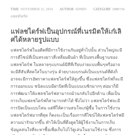
TIME
NOVEMBER 11, 2016
AUTHOR
ADMIN
CATEGORY
บทความ
แฟลชไดร์ฟ
แฟลชไดร์ฟเป็นอุปกรณ์ที่เนรมิตให้เก๋เลิ
ศได้หลายรูปแบบ
แฟลชไดร์ฟในอดีตที่มีการใช้งานกันอยู่ทั่วไปนั้น ส่วนใหญ่จะมี
การดีไซน์ที่เป็นทรงยาวสี่เหลี่ยมผืนผ้า ที่เป็นทรงพื้นฐานของ
แฟลชไดร์ฟ ในหลายๆแบรนด์มีสีที่เรียบง่ายแบบพื้นๆหรืออาจ
จะมีสีสันที่สดใสในบางรุ่น ด้วยบางแบรนด์เป็นแบรนด์ที่ดังก็
อาจจะมีการอัพราคาแฟลชไดร์ฟให้สูงขึ้น ซึ่งแฟลชไดร์ฟก็จะมี
การออกแบบ ชนิดแบบมีฝาปิดที่เป็นแบบเบซิกมากๆ ต่อมาก็มี
การพัฒนาให้แฟลชไดร์ฟสามารถม้วนกลับไปอีกด้าน เพื่อเป็น
การเก็บแฟลชไดร์ฟก็สามารถทำได้ ซึ่งไม่ว่า แฟลชไดร์ฟจะมี
การปิดเป็นแบบไหน แต่ที่ให้ความสนใจแก่ผู้ซื้อ ในการใช้งาน
แฟลชไดร์ฟมากที่สุด ก็คงจะเป็นเรื่องการดีไซน์ให้แฟลชไดร์ฟมี
ความน่ารักมากขึ้น ทำให้เป็นที่ดึงดูดให้ผู้ใช้งานในการเก็บ
ข้อมูลสนใจที่จะหาซื้อเพื่อเก็บไปไว้ดูเล่นในยามใช้งาน ซึ่งการ