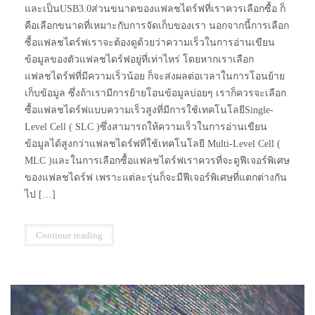
และเป็นUSB3.0ส่วนขนาดของแฟลชไดร์ฟที่เราควรเลือกซื้อ ก็
คือเลือกขนาดที่เหมาะกับการจัดเก็บของเรา นอกจากนี้การเลือก
ซื้อแฟลชไดร์ฟเราจะต้องดูด้วยว่าความเร็วในการอ่านเขียน
ข้อมูลของตัวแฟลชไดร์ฟอยู่ที่เท่าไหร่ โดยหากเราเลือก
แฟลชไดร์ฟที่มีความเร็วน้อย ก็จะส่งผลต่อเวลาในการโอนย้าย
เก็บข้อมูล ซึ่งถ้าเรามีการย้ายโอนข้อมูลบ่อยๆ เราก็ควรจะเลือก
ซื้อแฟลชไดร์ฟแบบความเร็วสูงที่มีการใช้เทคโนโลยีSingle-
Level Cell ( SLC )ซึ่งสามารถให้ความเร็วในการอ่านเขียน
ข้อมูลได้สูงกว่าแฟลชไดร์ฟที่ใช้เทคโนโลยี Multi-Level Cell (
MLC )และในการเลือกซื้อแฟลชไดร์ฟเราควรที่จะดูฟีเจอร์พิเศษ
ของแฟลชไดร์ฟ เพราะแต่ละรุ่นก็จะมีฟีเจอร์พิเศษที่แตกต่างกัน
ไป […]
Continue reading