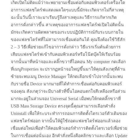
เกิดเปิดไม่ติดแม้ว่าจะพยายามเชื่อมต่อกับคอมพิวเตอร์เครื่องใด
อาการแฟลชไดร์ฟแสดงผลใดๆแบบนี้มักจะเกิดจากไม่กี่สาเหตุ
ฉะนั้นวันนี้เราจะมาเรียบรู้ถึงสาเหตุและวิธีการแก้หากเกิด
อาการดั่งกล่าวขึ้น สาเหตุของอาการแฟลชไดร์ฟเปิดไม่ติดนั้น
มักจะเกิดความผิดพลาดของระบบปฏิบัติการณ์กับระบบภายใน
ของแฟลชไดร์ฟที่ไม่สามารถเชื่อมต่อกันได้ คุณจึงต้องใช้วิธีสัก
2 – 3 วิธีเพื่อช่วยแก้ไขอาการดั่งกล่าว วิธีแรกเริ่มต้นด้วยการ
เสียบแฟลชไดร์ฟเข้ากับคอมพิวเตอร์หรือโน๊ตบุ๊คให้เรียบร้อย
จากนั้นมาที่หน้าจอและคลิ๊กขวาที่ไอคอน My computer กดเลือก
ที่เมนูProperties จะปรากฏหน้าจอใหญ่ขึ้นมาให้คุณสังเกตุที่ด้าน
ซ้ายจะพบเมนู Device Manager ให้กดเลือกเข้าไปจากนั้นจะพบ
กับรายชื่อ Device มากมายที่ได้ทำการเชื่อมต่อกับคอมพิวเตอร์
ของคุณ สังเกตุว่าจะมีบางตัวที่ขึ้นไอคอนตกใจสีเหลืองหรือส่วน
มากจะอยู่ในส่วนจอง Universal Serial เมื่อพบให้กดคลิ๊กขวาที่
USB Mass Storage Device ตรงจุดนี้คุณสามารถเลือกคำสั่ง
Uninstall เพื่อให้ระบระทำการถอนการติดตั้งไดรเวอร์ตัวเดิมของ
แฟลชไดร์ฟออก จากนั้นให้ผู้ใช้ถอดแฟลชไดร์ฟออกแล้วลอง
เชื่อมต่อใหม่เพื่อทำให้คอมพิวเตอร์ทำการติดตั้งไดรเวอร์เพื่อช่วย
ในการเชื่อมต่อนั่นเอง อีกคำสั่งหนึ่งคือคลิกขวาและเลือก Update