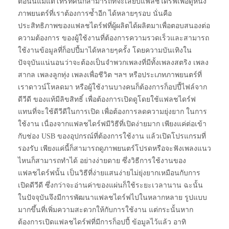
ตอนนี้แม้แต่โทรทัศน์ก็สามารถที่จะเสียบแฟลชไดร์ฟเพื่อดูหนัง
ภาพยนตร์ที่เราต้องการซ้ำอีก ได้หลายๆรอบ นั่นคือ
ประสิทธิภาพของแฟลชไดร์ฟที่ผู้ผลิตได้ผลิตมาเพื่อตอบสนองต่อ
ความต้องการ ของผู้ใช้งานที่ต้องการความรวดเร็วและสามารถ
ใช้งานข้อมูลที่ก็อปปี้มาได้หลายๆครั้ง โดยความบันเทิงใน
ปัจจุบันแน่นอนว่าจะต้องเป็นจำพวกเพลงที่มีทั้งเพลงสตริง เพลง
สากล เพลงลูกทุ่ง เพลงเพื่อชีวิต ฯลฯ หรือประเภทภาพยนตร์ที่
เราดาวน์โหลดมา หรือผู้ใช้งานบางคนก็ต้องการก็อปปี้ไฟล์จาก
ดีวีดี ของแท้มีลิขสิทธิ์ เพื่อต้องการเปิดดูโดยใช้แฟลชไดร์ฟ
แทนที่จะใช้ดีวีดีในการเปิด เพื่อต้องการลดความยุ่งยาก ในการ
ใช้งาน เนื่องจากแฟลชไดร์ฟมีวิธีที่เปิดง่ายมาก เพียงแค่ต่อเข้า
กับช่อง USB ของอุปกรณ์ที่ต้องการใช้งาน แล้วเปิดโปรแกรมที่
รองรับ เพียงแค่นี้ก็สามารถดูภาพยนตร์โปรดหรือจะฟังเพลงแนว
ไหนก็สามารถทำได้ อย่างง่ายดาย ซึ่งวิธีการใช้งานของ
แฟลชไดร์ฟนั้น เป็นวิธีที่ง่ายแสนง่ายไม่ยุ่งยากเหมือนกับการ
เปิดดีวีดี ซึ่งกว่าจะอ่านค่าของแผ่นก็ใช้ระยะเวลานาน ฉะนั้น
ในปัจจุบันจึงมีการพัฒนาแฟลชไดร์ฟไปในหลากหลาย รูปแบบ
มากขึ้นที่เพิ่มความสะดวกให้กับการใช้งาน แต่กระนั้นหาก
ต้องการเปิดแฟลชไดร์ฟที่มีการก็อปปี้ ข้อมูลไว้แล้ว อาทิ