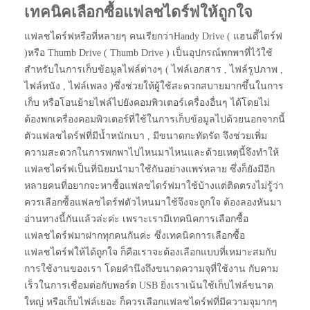
เทคนิคเลือกซื้อแฟลชไดร์ฟให้ถูกใจ
แฟลชไดร์ฟหรือที่หลายๆ คนเรียกว่าHandy Drive ( แฮนดี้ไดร์ฟ
)หรือ Thumb Drive ( Thumb Drive ) เป็นอุปกรณ์พกพาที่ไว้ใช้
สำหรับในการเก็บข้อมูลไฟล์ต่างๆ ( ไฟล์เอกสาร , ไฟล์รูปภาพ ,
ไฟล์หนัง , ไฟล์เพลง )ซึ่งช่วยให้ผู้ใช้สะดวกสบายมากขึ้นในการ
เก็บ หรือโอนย้ายไฟล์ไปยังคอมพิวเตอร์เครื่องอื่นๆ ได้โดยไม่
ต้องพกเครื่องคอมพิวเตอร์ที่ใช้ในการเก็บข้อมูลไปด้วยนอกจากนี้
ตัวแฟลชไดร์ฟที่มีน้ำหนักเบา , มีขนาดกะทัดรัด จึงช่วยเพิ่ม
ความสะดวกในการพกพาไปไหนมาไหนและด้วยเหตุนี้จึงทำให้
แฟลชไดร์ฟเป็นที่นิยมนำมาใช้กันอย่างแพร่หลาย ซึ่งก็ยังมีอีก
หลายคนที่อยากจะหาซื้อแฟลชไดร์ฟมาใช้บ้างแต่ติดตรงไม่รู้ว่า
ควรเลือกซื้อแฟลชไดร์ฟตัวไหนมาใช้จึงจะถูกใจ ต้องลองหันมา
อ่านทางนี้กันแล้วล่ะค่ะ เพราะเรามีเทคนิคการเลือกซื้อ
แฟลชไดร์ฟมาฝากทุกคนกันค่ะ ซึ่งเทคนิคการเลือกซื้อ
แฟลชไดร์ฟให้ได้ถูกใจ ก็คือเราจะต้องเลือกแบบที่เหมาะสมกับ
การใช้งานของเรา โดยคำนึงถึงขนาดความจุที่ใช้งาน กับคาม
เร็วในการเชื่อมต่อกับพอร์ต USB ยิ่งเราเน้นใช้เก็บไฟล์ขนาด
ใหญ่ หรือเก็บไฟล์เยอะ ก็ควรเลือกแฟลชไดร์ฟที่มีความจุมากๆ