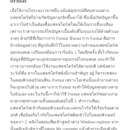
ormat
เมื่อใช้งานไประยะเวลาหนึ่ง แม้แต่อุปกรณ์ที่ทนทานอย่าง
แฟลชไดร์ฟก็อาจเกิดปัญหาจุกจิกขึ้นมาได้ ซึ่งเมื่อเกิดปัญหาขึ้น
มาเราไม่จำเป็นต้องซื้อแฟลชไดร์ฟใหม่ให้เป็นการสิ้นเปลือง
เพราะเราสามารถแก้ไขปัญหาเบื้องต้นที่ไม่รุนแรงได้ด้วยตัวเอง
ง่ายๆ ด้วยวิธีที่เรียกว่าการ Format นั่นเอง การ Format คือการ
ล้างข้อมูลต่างๆ ที่ถูกบันทึกไว้ในหน่วยความจำของแฟลชไดร์ฟ
ออกจนหมด เปรียบเหมือนการเริ่มนับ 1 ใหม่อีกครั้ง ทั้งไวรัสและ
ข้อมูลที่มีปัญหาจะถูกลบออกจากอุปกรณ์ไปจนหมด และทำให้
เราสามารถกลับมาใช้งานแฟลชไดร์ฟได้ตามปกติ แต่ข้อควร
ระวังก็คือ หากในแฟลชไดร์ฟยังมีงานสำคัญๆ อยู๋ ก็ควรเซฟลง
ในคอมพิวเตอร์ก่อนที่จะ Format เพราะไม่เช่นนั้นแล้วงานต่างๆ
ก็จะถูกลบไปด้วย เพราะการ Format จะทำให้ข้อมูลทุกอย่างหาย
ไปนั่นเอง และในวันนี้เราก็นำวิธี Format แฟลชไดร์ฟอย่างง่าย
มาฝากทุกท่านตามขั้นตอนดังต่อไปนี้ 1. ทำการเสียบ
แฟลชไดร์ฟเข้ากับคอมพิวเตอร์และแสกนไวรัสให้เรียบร้อยตาม
ปกติ เพื่อป้องกันไวรัสในแฟลชไดร์ฟติดเข้าไปในคอมพิวเตอร์
ของเรา 2. คลิกไอคอนเพื่อเข้าสู่หน้าต่าง Windows explorer จาก
นั้นคลิกเม้าส์ขวาที่ไอคอน My computer แล้วทำการเลือกคำสั่ง