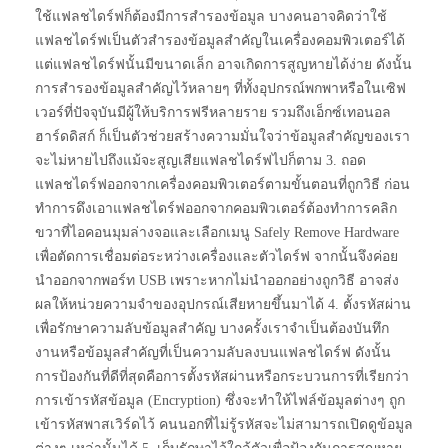
ใช้แฟลชไดร์ฟก็ต้องมีการสำรองข้อมูล บางคนอาจคิดว่าใช้
แฟลชไดร์ฟเป็นตัวสำรองข้อมูลสำคัญในเครื่องคอมพิวเตอร์ได้
แต่แฟลชไดร์ฟนั้นมีขนาดเล็ก อาจเกิดการสูญหายได้ง่าย ดังนั้น
การสำรองข้อมูลสำคัญไว้หลายๆ ที่ทั้งอุปกรณ์พกพาหรือในเซิฟ
เวอร์ที่ปัจจุบันมีผู้ให้บริการฟรีหลายราย รวมถึงเอ็กซ์เทอนอล
ฮาร์ดดิสก์ ก็เป็นตัวช่วยสร้างความมั่นใจว่าข้อมูลสำคัญของเรา
จะไม่หายไปถึงแม้จะสูญเสียแฟลชไดร์ฟไปก็ตาม 3. ถอด
แฟลชไดร์ฟออกจากเครื่องคอมพิวเตอร์ตามขั้นตอนที่ถูกวิธี ก่อน
ทำการดึงเอาแฟลชไดร์ฟออกจากคอมพิวเตอร์ต้องทำการคลิก
ขวาที่ไอคอนมุมล่างจอและเลือกเมนู Safely Remove Hardware
เพื่อตัดการเชื่อมต่อระหว่างเครื่องและตัวไดร์ฟ จากนั้นจึงค่อย
นำออกจากพอร์ท USB เพราะหากไม่นำออกอย่างถูกวิธี อาจส่ง
ผลให้หน่วยความจำของอุปกรณ์เสียหายขึ้นมาได้ 4. ตั้งรหัสผ่าน
เพื่อรักษาความลับข้อมูลสำคัญ บางครั้งเราจำเป็นต้องบันทึก
งานหรือข้อมูลสำคัญที่เป็นความลับลงบนแฟลชไดร์ฟ ดังนั้น
การป้องกันที่ดีที่สุดคือการตั้งรหัสผ่านหรือกระบวนการที่เรียกว่า
การเข้ารหัสข้อมูล (Encryption) ซึ่งจะทำให้ไฟล์ข้อมูลต่างๆ ถูก
เข้ารหัสพาสเวิร์ดไว้ คนนอกที่ไม่รู้รหัสจะไม่สามารถเปิดดูข้อมูล