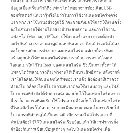
ไปเสียบกับช่อง USB ของคอมพิวเตอร์ แล้วทำการโอนย้าย
ข้อมูลเมื่อเสร็จแล้วก็ดึงแฟลชไดร์ฟออกจากช่องเสียบUSB
คอมพิวเตอร์ แต่เรารู้หรือไม่ว่าในการใช้งานแฟลชไดร์ฟครั้ง
แรก หากเราใช้งานอย่างถูกวิธี ก็จะช่วยส่งผลให้การใช้งานครั้ง
ต่อไปสามารถใช้งานได้อย่างมีประสิทธิภาพ และการใช้งาน
แฟลชไดร์ฟอย่างถูกวิธีในการใช้งานครั้งแรก เราจะต้องทำ
อะไรกันบ้าง เราตามมาดูคำตอบกันเลยค่ะ ถึงแม้ว่าจะไม่ได้ส่ง
ผลโดยตรงกับการทำงานของแฟลชไดร์ฟ แต่เราก็ควรที่จะ
สร้างลูกเล่นให้กับแฟลชไดร์ฟของเราด้วยการดาวน์โหลด
ไอคอนมาใส่ไว้ใน Root ของแฟลชไดร์ฟ ซึ่งเป็นการตั้งค่าให้
แฟลชไดร์ฟสามารถที่จะทำงานได้เต็มประสิทธิภาพ หลังจากที่
เราใส่ไอคอนให้กับแฟลชไดร์ฟของเราแล้ว สิ่งต่อมาที่เราควร
ทำต่อไป ก็คือลงไฟล์โปรแกรมที่เราต้องใช้งานบ่อยๆ และไฟล์
โปรแกรมที่กำลังได้รับความนิยมมาเก็บไว้ในแฟลชไดร์ฟคราว
นี้เราก็สามารถที่จะเรียกใช้โปรแกรมที่จัดเก็บไว้ในแฟลชไดร์ฟ
ที่ไหนเมื่อไหร่ก็ได้สามารถช่วยเพิ่มความสะดวกในการเรียกใช้
โปรแกรมที่สำคัญได้เป็นอย่างดี เมื่อเราลงไฟล์โปรแกรมที่
จำเป็นต้องใช้ไว้ในแฟลชไดร์ฟเรียบร้อยแล้ว ให้เราทำการตั้ง
ค่าป้องกันการเขียนข้อมูลต่างๆ ลงไปในแฟลชไดร์ฟ เพื่อ