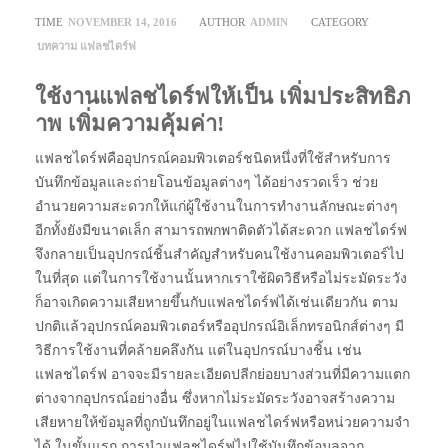
TIME
NOVEMBER 14, 2016
AUTHOR
ADMIN
CATEGORY
บทความ
แฟลชไดร์ฟ
ใช้งานแฟลชไดร์ฟให้เป็น เพิ่มประสิทธิภ
าพ เพิ่มความคุ้มค่า!
แฟลชไดร์ฟคืออุปกรณ์คอมพิวเตอร์ชนิดหนึ่งที่ใช้สำหรับการ
บันทึกข้อมูลและถ่ายโอนข้อมูลต่างๆ ได้อย่างรวดเร็ว ช่วย
อำนวยความสะดวกให้แก่ผู้ใช้งานในการทำงานลักษณะต่างๆ
อีกทั้งยังมีขนาดเล็ก สามารถพกพาติดตัวได้สะดวก แฟลชไดร์ฟ
จึงกลายเป็นอุปกรณ์ชิ้นสำคัญสำหรับคนใช้งานคอมพิวเตอร์ไป
ในที่สุด แต่ในการใช้งานนั้นหากเราใช้ผิดวิธีหรือไม่ระมัดระวัง
ก็อาจเกิดความเสียหายขึ้นกับแฟลชไดร์ฟได้เช่นเดียวกัน ตาม
ปกติแล้วอุปกรณ์คอมพิวเตอร์หรืออุปกรณ์อิเล็กทรอนิกส์ต่างๆ มี
วิธีการใช้งานที่คล้ายคลึงกัน แต่ในอุปกรณ์บางชิ้น เช่น
แฟลชไดร์ฟ อาจจะมีรายละเอียดปลีกย่อยบางส่วนที่มีความแตก
ต่างจากอุปกรณ์อย่างอื่น ซึ่งหากไม่ระมัดระวังอาจสร้างความ
เสียหายให้ข้อมูลที่ถูกบันทึกอยู่ในแฟลชไดร์ฟหรือหน่วยความจำ
ได้ ในขั้นแรก การนำแฟลชไดร์ฟไปใช้บันทึกข้อมูลจาก