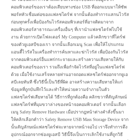
คอมพิวเตอร์ของเราต้องเสียบทางช่อง USB ที่ออกแบบมาให้ซัพ
พอร์ทหัวเชื่อมต่อของแฟลชไดร์ฟ จากนั้นต้องทำการแสกนไวรัส
ก่อนทุกครั้งเพื่อป้องกันไวรัสคอมพิวเตอร์ที่อาจติดมาจาก
คอมพิวเตอร์สาธารณะเครื่องอื่นๆ ที่เรานำแฟลชไดร์ฟไปใช้
งาน ด้วยการเปิดโฟลเดอร์ My Computer แล้วคลิกขวาที่ไดร์ฟ
ของตัวยูเอสบีของเรา จากนั้นเลือกเมนู Scan เพื่อให้โปรแกรม
แอนตี้ไวรัสในเครื่องทำการค้นหาและฆ่าไวรัส เพื่อป้องกันไวรัส
จากคอมพิวเตอร์อื่นแพร่กระจายและสร้างความเสียหายให้กับ
คอมพิวเตอร์ของเรา รวมถึงเพื่อกำจัดไวรัสที่อยู่ในแฟลชไดร์ฟ
ด้วย เมื่อใช้งานเสร็จหลายท่านอาจถอดแฟลชไดร์ฟออกจากยูเอ
สบีเลยทันที ซึ่งวิธีนี้เป็นวิธีที่ผิด อาจสร้างความเสียหายให้แก่
ข้อมูลที่ถูกบันทึกไว้และทำให้หน่วยความจำภายในตัว
แฟลชไดร์ฟเสียหายได้ วิธีการที่ถูกต้องคือ คลิกขวาที่สัญลักษณ์
แฟลชไดร์ฟที่มุมขวาล่างของหน้าจอคอมพิวเตอร์ จากนั้นเลือก
เมนู Safety Remove Hardware เมื่อปรากฎหน้าต่างคำสั่งขึ้นมา
ให้คลิกเลือกคำว่า Safety Remove USB Mass Storage Device จาก
นั้นสัญลักษณ์แฟลชไดร์ฟจะหายจากหน้าจอไป เราจึงทำการดึง
อุปกรณ์ออกจากช่องยูเอสบี วิธีนี้จึงเป็นการเลิกใช้งานที่ถูกวิธี