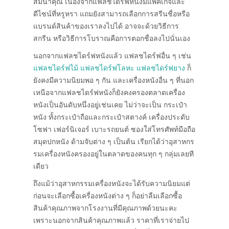
สมนาคุณ เนื่องจากแฟลชไดร์ฟหนังมีแพคเกจและ
ดีไซน์ที่หรูหรา แถมยังสามารถเลือกการสรีนชื่อหรือ
แบรนด์สินค้าของเราลงไปได้ อาจจะด้วยวิธีการ
สกรีน หรือวิธีการโบราณคือการตอกชื่อลงไปนั่นเอง
นอกจากแฟลชไดร์ฟหนังแล้ว แฟลชไดร์ฟอื่น ๆ เช่น
แฟลชไดร์ฟไม้
แฟลชไดร์ฟโลหะ
แฟลชไดร์ฟยาง
ก็
ยังคงมีความนิยมพอ ๆ กัน และเครื่องหนังอื่น ๆ ที่นอก
เหนือจากแฟลชไดร์ฟหนังก็ยังคงครองตลาดเครื่อง
หนังเป็นอันดับหนึ่งอยู่เช่นเคย ไม่ว่าจะเป็น กระเป๋า
หนัง ทั้งกระเป๋าถือและกระเป๋าสตางค์ เครื่องประดับ
โซฟา เฟอร์นิเจอร์ เบาะรถยนต์ ซองใส่โทรศัพท์มือถือ
สมุดปกหนัง ด้ามจับต่าง ๆ เป็นต้น เรียกได้ว่าอุสาหกร
รมเครื่องหนังครองอยู่ในตลาดของคนทุก ๆ กลุ่มเลยที
เดียว
ถึงแม้ว่าอุสาหกรรมเครื่องหนังจะได้รับความนิยมแต่
ก่อนจะเลือกซื้อเครื่องหนังต่าง ๆ ก็อย่าลืมเลือกซื้อ
สินค้าคุณภาพจากโรงงานที่มีคุณภาพด้วยนะคะ
เพราะนอกจากสินค้าคุณภาพแล้ว ราคาที่เราจ่ายไป