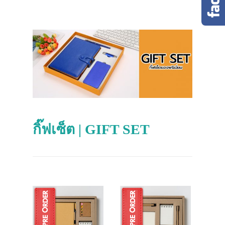
กิ๊ฟเซ็ต | GIFT SET