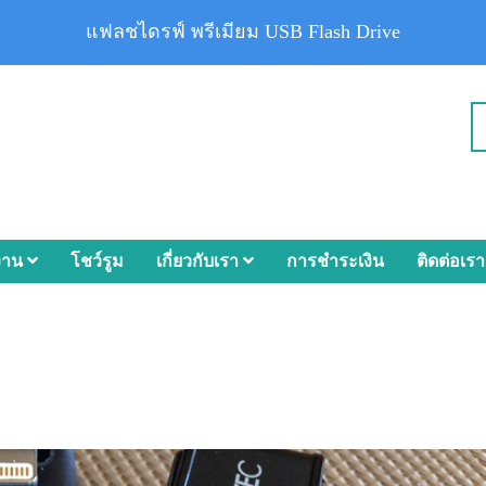
แฟลชไดรฟ์ พรีเมียม USB Flash Drive
งาน
โชว์รูม
เกี่ยวกับเรา
การชำระเงิน
ติดต่อเรา