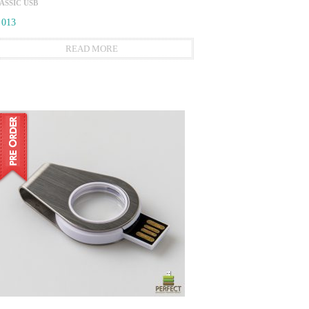
ASSIC USB
 013
READ MORE