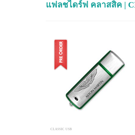
แฟลชไดร์ฟ คลาสสิค | 
CLASSIC USB