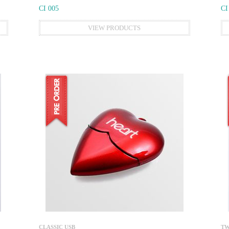
CI 005
CI
VIEW PRODUCTS
CLASSIC USB
TW