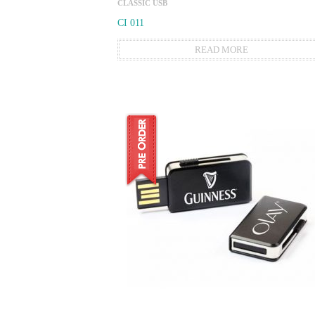
CLASSIC USB
CI 011
READ MORE