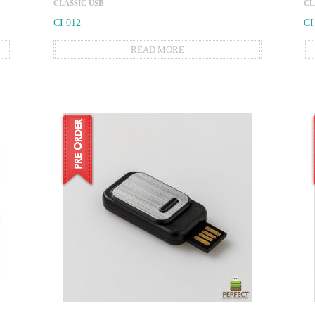
CLASSIC USB
CL
CI 012
CI
READ MORE