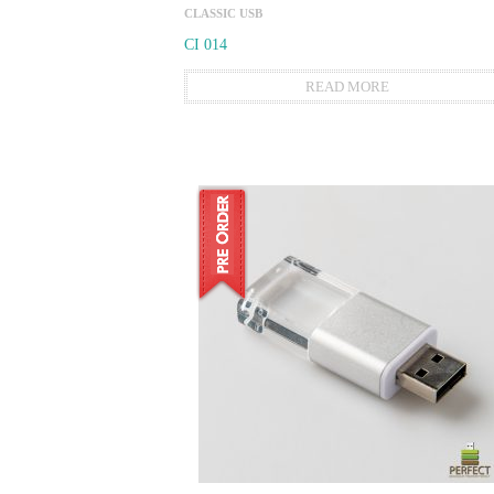
CLASSIC USB
CI 014
READ MORE