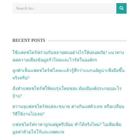
RECENT POSTS
ใช้แฟลชไดร์ฟร่วมกันหลายคนอย่างไรให้ปลอดภัย? แนวทาง
ลดความเสี่ยงข้อมูลรั่วไหลและไวรัสในองค์กร
ลูกค้าเห็นแฟลชไดร์ฟโลหะแล้วรู้สึกว่าแบรนด์ดูน่าเชื่อถือขึ้น
จริงหรือ?
สั่งทำแฟลชไดร์ฟให้คนรุ่นใหม่ชอบ ต้องมีองค์ประกอบอะไร
บ้าง?
ความจุแฟลชไดร์ฟแต่ละขนาด ต่างกันแค่ตัวเลข หรือเปลี่ยน
วิธีใช้งานไปเลย?
แฟลชไดร์ฟราคาถูกแต่ดูพรีเมียม ทำได้จริงไหม? ไอเดียเพิ่ม
มูลค่าด้วยโลโก้และแพคเกจ