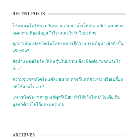
RECENT POSTS
ใช้แฟลชไดร์ฟร่วมกันหลายคนอย่างไรให้ปลอดภัย? แนวทาง
ลดความเสี่ยงข้อมูลรั่วไหลและไวรัสในองค์กร
ลูกค้าเห็นแฟลชไดร์ฟโลหะแล้วรู้สึกว่าแบรนด์ดูน่าเชื่อถือขึ้น
จริงหรือ?
สั่งทำแฟลชไดร์ฟให้คนรุ่นใหม่ชอบ ต้องมีองค์ประกอบอะไร
บ้าง?
ความจุแฟลชไดร์ฟแต่ละขนาด ต่างกันแค่ตัวเลข หรือเปลี่ยน
วิธีใช้งานไปเลย?
แฟลชไดร์ฟราคาถูกแต่ดูพรีเมียม ทำได้จริงไหม? ไอเดียเพิ่ม
มูลค่าด้วยโลโก้และแพคเกจ
ARCHIVES