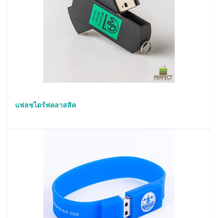
แฟลชไดร์ฟคลาสสิค