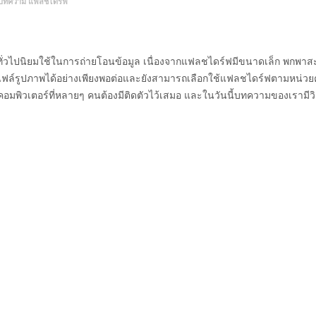
บทความ
แฟลชไดร์ฟ
นทั่วไปนิยมใช้ในการถ่ายโอนข้อมูล เนื่องจากแฟลชไดร์ฟมีขนาดเล็ก พกพา
อไฟล์รูปภาพได้อย่างเพียงพอต่อและยังสามารถเลือกใช้แฟลชไดร์ฟตามหน่ว
ณ์คอมพิวเตอร์ที่หลายๆ คนต้องมีติดตัวไว้เสมอ และในวันนี้บทความของเรามีว