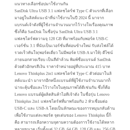
แนวทางเลือกช้อปมาใช้งานกัน
SanDisk Ultra USB 3.1 แฟลชไดร์ฟ Type C ตัวแรกที่เลือก
มาอยู่ในลิสต์แนะนำที่น่าใช้งานในปี 2024 นี้ มาจาก
แบรนด์เจ้าดังที่ผู้ใช้งานจำนวนมากไว้วางใจเรื่องคุณภาพ
ซึ่งก็คือ SanDisk ในชื่อรุ่น SanDisk Ultra USB 3.1
แฟลชไดร์ฟความจุ 128 GB ที่มาพร้อมกับพอร์ต USB-C
เวอร์ชั่น 3.1 ที่นับเป็นเวอร์ชั่นที่ค่อนข้างใหม่ รับส่งไฟล์ได้
รวดเร็วทันใจ(พอร์ตเดี่ยว ไม่มีพอร์ต USB-A มาให้) ดีไซน์
ภายนอกสวยเรียบ เป็นสีดำล้วน พิมพ์ชื่อแบรนด์ SanDisk
ด้วยตัวอักษรสีเงิน ราคาจำหน่ายอยู่ที่ประมาณ 415 บาท
Lenovo Thinkplus 2in1 แฟลชไดร์ฟ Type C ตัวต่อมาในลิ
สต์แนะนำ มาจากอีกหนึ่งแบรนด์ที่ผู้ใช้งานจำนวนมากก็
น่าจะคุ้นชื่อและไว้วางใจในคุณภาพได้ดีเช่นกัน ซึ่งก็คือ
Lenovo แบรนด์ผู้ผลิตสินค้าไอทีเจ้าดัง ในชื่อรุ่น Lenovo
Thinkplus 2in1 แฟลชไดร์ฟที่มาพร้อมกับ 2 หัวเชื่อมต่อ
USB-C และ USB-A โดยเป็นลักษณะของการหมุนกลับด้าน
เพื่อใช้งานแต่ละพอร์ต จุดเด่นของ Lenovo Thinkplus นี้ก็
คือ สามารถเลือกความจุตามความต้องการใช้งานได้หลาก
หลายขนาด เริ่มตั้งแต่ 32 GB, 64 GB, 128 GB และ 256 GB