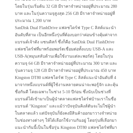
โดยในรุ่นเริ่มต้น 32 GB มีราคาจำหน่ายอยู่ที่ประมาณ 280
บาท และในรุ่นความจุสูงสุด 256 GB มีราคาจำหน่ายอยู่ที่
ประมาณ 1,200 บาท
SanDisk Dual FlashDrive แฟลชไดร์ฟ Type C ลิสต์แนะนำ
อันดับที่สาม เป็นอีกหนึ่งรุ่นที่ต้องบอกว่าค่อนข้างคุ้มค่าจาก
แบรนด์เจ้าดัง แซนดิสก์ ซึ่งก็คือ SanDisk Dual FlashDrive
แฟลชไดร์ฟที่มาพร้อมพอร์ตเชื่อมต่อทั้งแบบ USB-A และ
USB-A(หมุนสลับด้านเพื่อใช้งานแต่ละพอร์ต) โดยในรุ่น
ความจุ 64 GB มีราคาจำหน่ายอยู่ที่ประมาณ 300 บาท และ
รุ่นความจุ 128 GB มีราคาจำหน่ายอยู่ที่ประมาณ 450 บาท
Kingston DT80 แฟลชไดร์ฟ Type C ลิสต์แนะนำอันดับที่ 4
มาจากหนึ่งแบรนด์ที่ผู้ใช้งานหลายคนน่าจะพอรู้จัก และคุ้น
ชื่อกันดี โดยเฉพาะในช่วง 5-10 ปีก่อน ซึ่งนับเป็นช่วงที่
แบรนด์ได้เข้ามาเป็นผู้นำตลาดแฟลชไดร์ฟบ้านเราในชื่อ
แบรนด์ “Kingston” และแม้ว่าปัจจุบันคิงส์ตันจะไม่ใช่ผู้นำ
ในตลาดแล้ว แต่ปัจจุบันก็ยังคงมีสินค้าออกมาวางจำหน่าย
ในช่องทางต่างๆ ให้ได้เลือกใช้งานกันอยู่ โดยรุ่นที่เลือกมา
แนะนำกันนี้เป็นในชื่อรุ่น Kingston DT80 แฟลชไดร์ฟที่มา