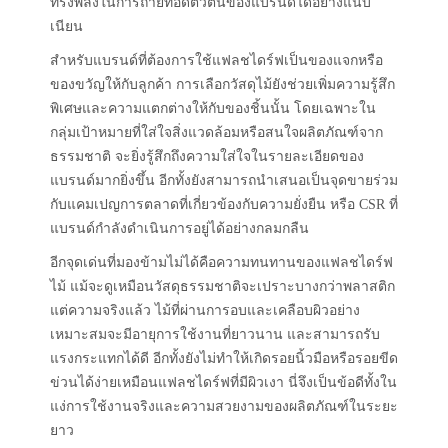
ทรงพลังในการถ่ายทอดตัวตนของแบรนด์ได้อย่างแนบ
เนียน
สำหรับแบรนด์ที่ต้องการใช้แฟลชไดร์ฟเป็นของแจกหรือ
ของขวัญให้กับลูกค้า การเลือกวัสดุไม้ยังช่วยเพิ่มความรู้สึก
พิเศษและความแตกต่างให้กับของชิ้นนั้น โดยเฉพาะใน
กลุ่มเป้าหมายที่ใส่ใจสิ่งแวดล้อมหรือสนใจผลิตภัณฑ์จาก
ธรรมชาติ จะยิ่งรู้สึกถึงความใส่ใจในรายละเอียดของ
แบรนด์มากยิ่งขึ้น อีกทั้งยังสามารถนำเสนอเป็นจุดขายร่วม
กับแคมเปญการตลาดที่เกี่ยวข้องกับความยั่งยืน หรือ CSR ที่
แบรนด์กำลังดำเนินการอยู่ได้อย่างกลมกลืน
อีกจุดเด่นที่มองข้ามไม่ได้คือความทนทานของแฟลชไดร์ฟ
ไม้ แม้จะดูเหมือนวัสดุธรรมชาติจะเปราะบางกว่าพลาสติก
แต่ความจริงแล้ว ไม้ที่ผ่านการอบและเคลือบผิวอย่าง
เหมาะสมจะมีอายุการใช้งานที่ยาวนาน และสามารถรับ
แรงกระแทกได้ดี อีกทั้งยังไม่ทำให้เกิดรอยนิ้วมือหรือรอยขีด
ข่วนได้ง่ายเหมือนแฟลชไดร์ฟที่มีผิวเงา นี่จึงเป็นข้อดีทั้งใน
แง่การใช้งานจริงและความสวยงามของผลิตภัณฑ์ในระยะ
ยาว