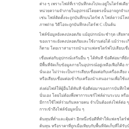
ต่าง ๆ เพราะไฟล์ที่เราบันทึกลงไปจะอยู่ในไดร์ฟเดีย
หน่วยความจำภายในอุปกรณ์โดยตรงนั้นอาจถูกจำแ
เช่น ไฟล์ติดตั้งจะถูกบันทึกบนไดร์ฟ A ไฟล์ดาวน์โห
ภาพถ่าย วิดีโอจะถูกบันทึกลงไดร์ฟ C เป็นต้น
ไฟล์ข้อมูลยังคงปลอดภัย แม้อุปกรณ์จะชำรุด เสียหา
ของเราจะยังคงปลอดภัยและใช้งานต่อได้ แม้ว่าจะเกิ
ก็ตาม โดยเราสามารถนำเอาแฟลชไดร์ฟไปเสียบเชื่อมต่
เชื่อมต่อกับอุปกรณ์เสริมอื่น ๆ ได้ทันที ข้อดีต่อมา
มีพื้นที่จัดเก็บข้อมูลภายในอุปกรณ์อยู่เหลือเฟือก็คือ 
นั่นเอง ไม่ว่าจะเป็นการเสียบเชื่อมต่อกับเครื่องเสียง เ
หรือเสียบเชื่อมต่อเข้ากับเครื่องนำเสนองานเพื่อใช
ส่งต่อไฟล์ให้ผู้อื่นได้ทันที ข้อดีต่อมาของการบันทึกไ
นั่นเอง โดยไม่ต้องพึ่งพาการแชร์ไฟล์ผ่านระบบ หรื
มีการใช้ไฟล์ร่วมกันหลายคน จำเป็นต้องส่งไฟล์ต่อ
การเข้าถึงไฟล์ข้อมูลนั้น ๆ
ต้นทุนที่ต่ำและคุ้มค่า อีกหนึ่งข้อดีที่ทำให้แฟลชไดร
ต้นทุน หรือราคาที่ถูกเมื่อเทียบกับพื้นที่จัดเก็บที่ได้