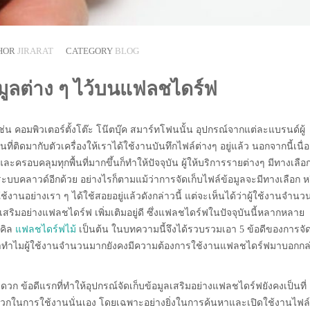
HOR
JIRARAT
CATEGORY
BLOG
อมูลต่าง ๆ ไว้บนแฟลชไดร์ฟ
ช่น คอมพิวเตอร์ตั้งโต๊ะ โน๊ตบุ๊ค สมาร์ทโฟนนั้น อุปกรณ์จากแต่ละแบรนด์ผู้
ที่ติดมากับตัวเครื่องให้เราได้ใช้งานบันทึกไฟล์ต่างๆ อยู่แล้ว นอกจากนี้เนื่อ
ครอบคลุมทุกพื้นที่มากขึ้นก็ทำให้ปัจจุบัน ผู้ให้บริการรายต่างๆ มีทางเลือ
่างระบบคลาวด์อีกด้วย อย่างไรก็ตามแม้ว่าการจัดเก็บไฟล์ข้อมูลจะมีทางเลือก ห
้ใช้งานอย่างเรา ๆ ได้ใช้สอยอยู่แล้วดังกล่าวนี้ แต่จะเห็นได้ว่าผู้ใช้งานจำนว
สริมอย่างแฟลชไดร์ฟ เพิ่มเติมอยู่ดี ซึ่งแฟลชไดร์ฟในปัจจุบันนี้หลากหลาย
คิล
แฟลชไดร์ฟไม้
เป็นต้น ในบทความนี้จึงได้รวบรวมเอา 5 ข้อดีของการจั
ผลว่าทำไมผู้ใช้งานจำนวนมากยังคงมีความต้องการใช้งานแฟลชไดร์ฟมาบอกกล
วก ข้อดีแรกที่ทำให้อุปกรณ์จัดเก็บข้อมูลเสริมอย่างแฟลชไดร์ฟยังคงเป็นที่
สะดวกในการใช้งานนั่นเอง โดยเฉพาะอย่างยิ่งในการค้นหาและเปิดใช้งานไฟล์