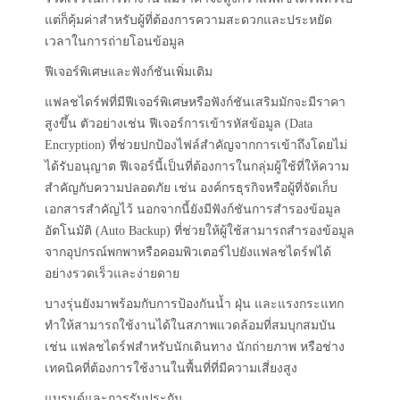
แต่ก็คุ้มค่าสำหรับผู้ที่ต้องการความสะดวกและประหยัด
เวลาในการถ่ายโอนข้อมูล
ฟีเจอร์พิเศษและฟังก์ชันเพิ่มเติม
แฟลชไดร์ฟที่มีฟีเจอร์พิเศษหรือฟังก์ชันเสริมมักจะมีราคา
สูงขึ้น ตัวอย่างเช่น ฟีเจอร์การเข้ารหัสข้อมูล (Data
Encryption) ที่ช่วยปกป้องไฟล์สำคัญจากการเข้าถึงโดยไม่
ได้รับอนุญาต ฟีเจอร์นี้เป็นที่ต้องการในกลุ่มผู้ใช้ที่ให้ความ
สำคัญกับความปลอดภัย เช่น องค์กรธุรกิจหรือผู้ที่จัดเก็บ
เอกสารสำคัญไว้ นอกจากนี้ยังมีฟังก์ชันการสำรองข้อมูล
อัตโนมัติ (Auto Backup) ที่ช่วยให้ผู้ใช้สามารถสำรองข้อมูล
จากอุปกรณ์พกพาหรือคอมพิวเตอร์ไปยังแฟลชไดร์ฟได้
อย่างรวดเร็วและง่ายดาย
บางรุ่นยังมาพร้อมกับการป้องกันน้ำ ฝุ่น และแรงกระแทก
ทำให้สามารถใช้งานได้ในสภาพแวดล้อมที่สมบุกสมบัน
เช่น แฟลชไดร์ฟสำหรับนักเดินทาง นักถ่ายภาพ หรือช่าง
เทคนิคที่ต้องการใช้งานในพื้นที่ที่มีความเสี่ยงสูง
แบรนด์และการรับประกัน