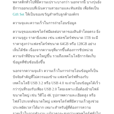
พลาสติกทั่วไปที่มีความเปราะบางกว่า นอกจากนี้ บางรุ่นยัง
มีการออกแบบที่เน้นความสวยงามและทันสมัย เพื่อจัดเป็น
Gift Set
ให้เป็นของขวัญสำหรับลูกค้าองค์กร
ความจุและความเร็วในการถ่ายโอนข้อมูล
ความจุของแฟลชไดร์ฟมีผลต่อราคาของสินค้าโดยตรง ยิ่ง
ความจุสูง ราคายิ่งแพง เช่น แฟลชไดร์ฟขนาด 1TB จะมี
ราคาสูงกว่าแฟลชไดร์ฟขนาด 64GB หรือ 128GB อย่าง
เห็นได้ชัด เนื่องจากความจุที่มากขึ้นต้องการชิปหน่วย
ความจำที่มีขนาดใหญ่ขึ้น รวมถึงเทคโนโลยีการจัดเก็บ
ข้อมูลที่ซับซ้อนยิ่งขึ้น
นอกจากความจุแล้ว ความเร็วในการถ่ายโอนข้อมูลก็เป็น
ปัจจัยสำคัญที่ไม่ควรมองข้าม แฟลชไดร์ฟที่รองรับ
เทคโนโลยี USB 3.2 หรือ USB 4.0 จะถ่ายโอนข้อมูลได้เร็ว
กว่ารุ่นที่รองรับเพียง USB 2.0 โดยเฉพาะเมื่อต้องย้ายไฟล์
ขนาดใหญ่ เช่น วิดีโอ 4K รูปภาพความละเอียดสูง หรือ
ไฟล์โปรเจกต์ขนาดใหญ่ แฟลชไดร์ฟที่มีความเร็วสูงช่วย
ประหยัดเวลาได้มาก เหมาะสำหรับผู้ที่ต้องการความ
รวดเร็วในการทำงาน แม้ราคาจะสูงกว่าแฟลชไดร์ฟทั่วไป