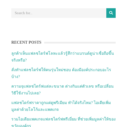
RECENT POSTS
ลูกค้าเห็นแฟลชไดร์ฟโลหะแล้วรู้สึกว่าแบรนด์ดูน่าเชื่อถือขึ้น
จริงหรือ?
สั่งทำแฟลชไดร์ฟให้คนรุ่นใหม่ชอบ ต้องมีองค์ประกอบอะไร
บ้าง?
ความจุแฟลชไดร์ฟแต่ละขนาด ต่างกันแค่ตัวเลข หรือเปลี่ยน
วิธีใช้งานไปเลย?
แฟลชไดร์ฟราคาถูกแต่ดูพรีเมียม ทำได้จริงไหม? ไอเดียเพิ่ม
มูลค่าด้วยโลโก้และแพคเกจ
รวมไอเดียแพคเกจแฟลชไดร์ฟพรีเมี่ยม ที่ช่วยเพิ่มมูลค่าให้ของ
ขวัญองค์กร