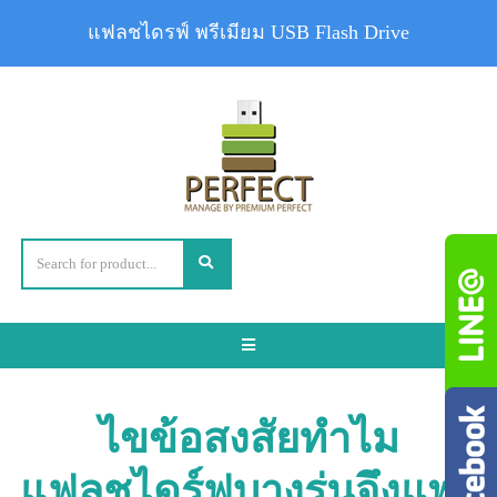
แฟลชไดรฟ์ พรีเมียม USB Flash Drive
Toggle
navigation
ไขข้อสงสัยทำไม
แฟลชไดร์ฟบางรุ่นจึงแพง