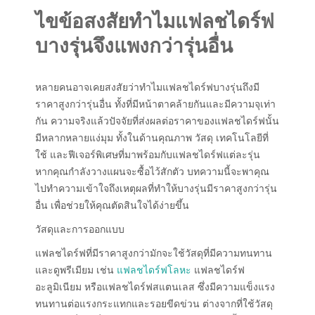
ไขข้อสงสัยทำไมแฟลชไดร์ฟ
บางรุ่นจึงแพงกว่ารุ่นอื่น
หลายคนอาจเคยสงสัยว่าทำไมแฟลชไดร์ฟบางรุ่นถึงมี
ราคาสูงกว่ารุ่นอื่น ทั้งที่มีหน้าตาคล้ายกันและมีความจุเท่า
กัน ความจริงแล้วปัจจัยที่ส่งผลต่อราคาของแฟลชไดร์ฟนั้น
มีหลากหลายแง่มุม ทั้งในด้านคุณภาพ วัสดุ เทคโนโลยีที่
ใช้ และฟีเจอร์พิเศษที่มาพร้อมกับแฟลชไดร์ฟแต่ละรุ่น
หากคุณกำลังวางแผนจะซื้อไว้สักตัว บทความนี้จะพาคุณ
ไปทำความเข้าใจถึงเหตุผลที่ทำให้บางรุ่นมีราคาสูงกว่ารุ่น
อื่น เพื่อช่วยให้คุณตัดสินใจได้ง่ายขึ้น
วัสดุและการออกแบบ
แฟลชไดร์ฟที่มีราคาสูงกว่ามักจะใช้วัสดุที่มีความทนทาน
และดูพรีเมียม เช่น
แฟลชไดร์ฟโลหะ
แฟลชไดร์ฟ
อะลูมิเนียม หรือแฟลชไดร์ฟสแตนเลส ซึ่งมีความแข็งแรง
ทนทานต่อแรงกระแทกและรอยขีดข่วน ต่างจากที่ใช้วัสดุ