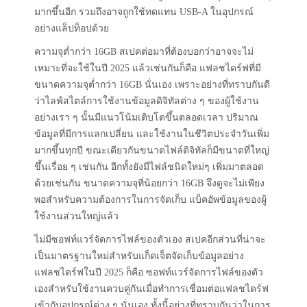
มากขึ้นอีก รวมถึงอาจถูกใช้ทดแทน USB-A ในอุปกรณ์
อย่างแล็ปท็อปด้วย
ความจุต่ำกว่า 16GB สเปคต่อมาที่ต้องบอกว่าอาจจะไม่
เหมาะที่จะใช้ในปี 2025 แล้วเช่นกันก็คือ แฟลชไดร์ฟที่มี
ขนาดความจุต่ำกว่า 16GB นั่นเอง เพราะอย่างที่ทราบกันดี
ว่าไลฟ์สไตล์การใช้งานข้อมูลดิจิทัลต่าง ๆ ของผู้ใช้งาน
อย่างเรา ๆ นั้นมีแนวโน้มเติบโตขึ้นตลอดเวลา ปริมาณ
ข้อมูลที่มีการแลกเปลี่ยน และใช้งานในชีวิตประจำวันเพิ่ม
มากขึ้นทุกปี ขณะเดียวกันขนาดไฟล์ดิจิทัลก็มีขนาดที่ใหญ่
ขึ้นเรื่อย ๆ เช่นกัน อีกทั้งยังมีไฟล์ชนิดใหม่ๆ เพิ่มมาตลอด
ด้วยเช่นกัน ขนาดความจุที่น้อยกว่า 16GB จึงดูจะไม่เพียง
พอสำหรับความต้องการในการจัดเก็บ แบ็คอัพข้อมูลของผู้
ใช้งานส่วนใหญ่แล้ว
ไม่มีซอฟท์แวร์จัดการไฟล์ของตัวเอง สเปคอีกส่วนที่น่าจะ
เป็นมาตรฐานใหม่สำหรับแก็ดเจ็ตจัดเก็บข้อมูลอย่าง
แฟลชไดร์ฟในปี 2025 ก็คือ ซอฟท์แวร์จัดการไฟล์ของตัว
เองสำหรับใช้งานควบคู่กันเมื่อทำการเชื่อมต่อแฟลชไดร์ฟ
เข้ากับอุปกรณ์ต่าง ๆ นั่นเอง ทั้งนี้อย่างที่ทราบกันว่าในการ