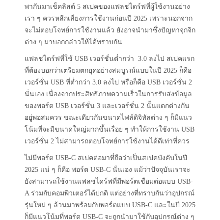
พากันมาเช็คลิสต์ 5 สเปคของแฟลชไดร์ฟที่ผู้ใช้งานอย่าง
เรา ๆ ควรหลีกเลี่ยงการใช้งานก่อนปี 2025 เพราะนอกจาก
จะไม่ตอบโจทย์การใช้งานแล้ว ยังอาจนำมาซึ่งปัญหาจุกจิก
ต่าง ๆ มาบอกกล่าวให้ได้ทราบกัน
แฟลชไดร์ฟที่ใช้ USB เวอร์ชั่นต่ำกว่า 3.0 ลงไป สเปคแรก
ที่ต้องบอกว่าเตรียมตกยุคอย่างสมบูรณ์แบบในปี 2025 ก็คือ
เวอร์ชั่น USB ที่ต่ำกว่า 3.0 ลงไป หรือก็คือ USB เวอร์ชั่น 2
นั่นเอง เนื่องจากประสิทธิภาพความเร็วในการรับส่งข้อมูล
ของพอร์ต USB เวอร์ชั่น 3 และเวอร์ชั่น 2 นั้นแตกต่างกัน
อยู่พอสมควร ขณะเดียวกันขนาดไฟล์ดิจิทัลต่าง ๆ ก็มีแนว
โน้มที่จะมีขนาดใหญ่มากขึ้นเรื่อย ๆ ทำให้การใช้งาน USB
เวอร์ชั่น 2 ไม่สามารถตอบโจทย์การใช้งานได้ดีเท่าที่ควร
ไม่มีพอร์ต USB-C สเปคต่อมาที่ถือว่าเป็นสเปคบังคับในปี
2025 แน่ ๆ ก็คือ พอร์ต USB-C นั่นเอง แม้ว่าปัจจุบันเราจะ
ยังสามารถใช้งานแฟลชไดร์ฟที่มีพอร์ตเชื่อมต่อแบบ USB-
A ร่วมกับคอมพิวเตอร์ได้ปกติ แต่อย่างที่ทราบกันว่าอุปกรณ์
รุ่นใหม่ ๆ ล้วนมาพร้อมกับพอร์ตแบบ USB-C และในปี 2025
ก็มีแนวโน้มที่พอร์ต USB-C จะถูกนำมาใช้กับอุปกรณ์ต่าง ๆ