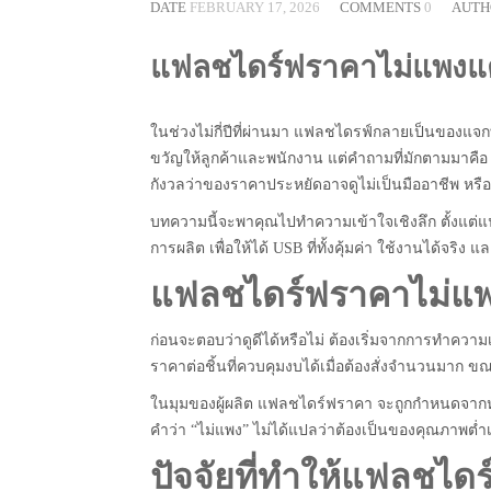
DATE
FEBRUARY 17, 2026
COMMENTS
0
AUT
แฟลชไดร์ฟราคาไม่แพงแต่ด
ในช่วงไม่กี่ปีที่ผ่านมา แฟลชไดรฟ์กลายเป็นของแจกท
ขวัญให้ลูกค้าและพนักงาน แต่คำถามที่มักตามมาคือ
กังวลว่าของราคาประหยัดอาจดูไม่เป็นมืออาชีพ ห
บทความนี้จะพาคุณไปทำความเข้าใจเชิงลึก ตั้งแต่แ
การผลิต เพื่อให้ได้ USB ที่ทั้งคุ้มค่า ใช้งานได้จร
แฟลชไดร์ฟราคาไม่แพ
ก่อนจะตอบว่าดูดีได้หรือไม่ ต้องเริ่มจากการทำคว
ราคาต่อชิ้นที่ควบคุมงบได้เมื่อต้องสั่งจำนวนมาก 
ในมุมของผู้ผลิต แฟลชไดร์ฟราคา จะถูกกำหนดจากหล
คำว่า “ไม่แพง” ไม่ได้แปลว่าต้องเป็นของคุณภาพต่
ปัจจัยที่ทำให้แฟลชไดร