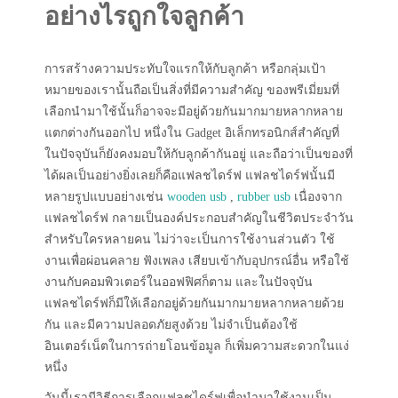
อย่างไรถูกใจลูกค้า
การสร้างความประทับใจแรกให้กับลูกค้า หรือกลุ่มเป้า
หมายของเรานั้นถือเป็นสิ่งที่มีความสำคัญ ของพรีเมี่ยมที่
เลือกนำมาใช้นั้นก็อาจจะมีอยู่ด้วยกันมากมายหลากหลาย
แตกต่างกันออกไป หนึ่งใน Gadget อิเล็กทรอนิกส์สำคัญที่
ในปัจจุบันก็ยังคงมอบให้กับลูกค้ากันอยู่ และถือว่าเป็นของที่
ได้ผลเป็นอย่างยิ่งเลยก็คือแฟลชไดร์ฟ แฟลชไดร์ฟนั้นมี
หลายรูปแบบอย่างเช่น
wooden usb
,
rubber usb
เนื่องจาก
แฟลชไดร์ฟ กลายเป็นองค์ประกอบสำคัญในชีวิตประจำวัน
สำหรับใครหลายคน ไม่ว่าจะเป็นการใช้งานส่วนตัว ใช้
งานเพื่อผ่อนคลาย ฟังเพลง เสียบเข้ากับอุปกรณ์อื่น หรือใช้
งานกับคอมพิวเตอร์ในออฟฟิศก็ตาม และในปัจจุบัน
แฟลชไดร์ฟก็มีให้เลือกอยู่ด้วยกันมากมายหลากหลายด้วย
กัน และมีความปลอดภัยสูงด้วย ไม่จำเป็นต้องใช้
อินเตอร์เน็ตในการถ่ายโอนข้อมูล ก็เพิ่มความสะดวกในแง่
หนึ่ง
วันนี้เรามีวิธีการเลือกแฟลชไดร์ฟเพื่อนำมาใช้งานเป็น