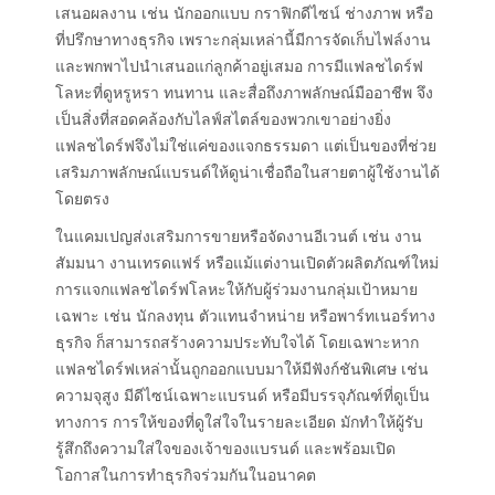
เสนอผลงาน เช่น นักออกแบบ กราฟิกดีไซน์ ช่างภาพ หรือ
ที่ปรึกษาทางธุรกิจ เพราะกลุ่มเหล่านี้มีการจัดเก็บไฟล์งาน
และพกพาไปนำเสนอแก่ลูกค้าอยู่เสมอ การมีแฟลชไดร์ฟ
โลหะที่ดูหรูหรา ทนทาน และสื่อถึงภาพลักษณ์มืออาชีพ จึง
เป็นสิ่งที่สอดคล้องกับไลฟ์สไตล์ของพวกเขาอย่างยิ่ง
แฟลชไดร์ฟจึงไม่ใช่แค่ของแจกธรรมดา แต่เป็นของที่ช่วย
เสริมภาพลักษณ์แบรนด์ให้ดูน่าเชื่อถือในสายตาผู้ใช้งานได้
โดยตรง
ในแคมเปญส่งเสริมการขายหรือจัดงานอีเวนต์ เช่น งาน
สัมมนา งานเทรดแฟร์ หรือแม้แต่งานเปิดตัวผลิตภัณฑ์ใหม่
การแจกแฟลชไดร์ฟโลหะให้กับผู้ร่วมงานกลุ่มเป้าหมาย
เฉพาะ เช่น นักลงทุน ตัวแทนจำหน่าย หรือพาร์ทเนอร์ทาง
ธุรกิจ ก็สามารถสร้างความประทับใจได้ โดยเฉพาะหาก
แฟลชไดร์ฟเหล่านั้นถูกออกแบบมาให้มีฟังก์ชันพิเศษ เช่น
ความจุสูง มีดีไซน์เฉพาะแบรนด์ หรือมีบรรจุภัณฑ์ที่ดูเป็น
ทางการ การให้ของที่ดูใส่ใจในรายละเอียด มักทำให้ผู้รับ
รู้สึกถึงความใส่ใจของเจ้าของแบรนด์ และพร้อมเปิด
โอกาสในการทำธุรกิจร่วมกันในอนาคต