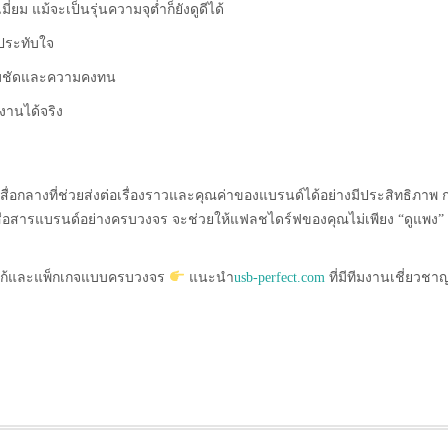
เมี่ยม แม้จะเป็นรุ่นความจุต่ำก็ยังดูดีได้
มประทับใจ
มคมชัดและความคงทน
งานได้จริง
นสื่อกลางที่ช่วยส่งต่อเรื่องราวและคุณค่าของแบรนด์ได้อย่างมีประสิทธิภาพ 
ะสื่อสารแบรนด์อย่างครบวงจร จะช่วยให้แฟลชไดร์ฟของคุณไม่เพียง “ดูแพง” 
ลโก้และแพ็กเกจแบบครบวงจร
แนะนำ
usb-perfect.com
ที่มีทีมงานเชี่ยวชา