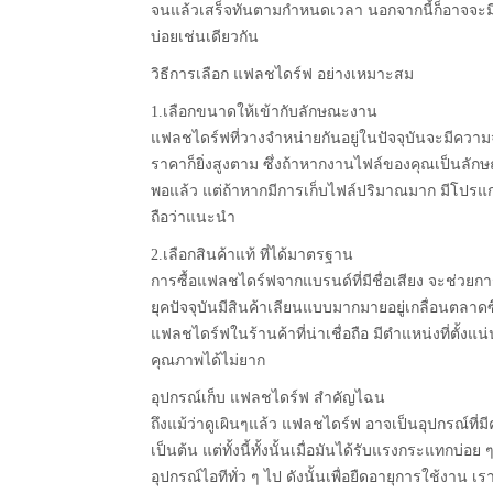
จนแล้วเสร็จทันตามกำหนดเวลา นอกจากนี้ก็อาจจะมีก
บ่อยเช่นเดียวกัน
วิธีการเลือก แฟลชไดร์ฟ อย่างเหมาะสม
1.เลือกขนาดให้เข้ากับลักษณะงาน
แฟลชไดร์ฟที่วางจำหน่ายกันอยู่ในปัจจุบันจะมีความจุ
ราคาก็ยิ่งสูงตาม ซึ่งถ้าหากงานไฟล์ของคุณเป็นลัก
พอแล้ว แต่ถ้าหากมีการเก็บไฟล์ปริมาณมาก มีโปรแกร
ถือว่าแนะนำ
2.เลือกสินค้าแท้ ที่ได้มาตรฐาน
การซื้อแฟลชไดร์ฟจากแบรนด์ที่มีชื่อเสียง จะช่วยก
ยุคปัจจุบันมีสินค้าเลียนแบบมากมายอยู่เกลื่อนตลาด
แฟลชไดร์ฟในร้านค้าที่น่าเชื่อถือ มีตำแหน่งที่ต
คุณภาพได้ไม่ยาก
อุปกรณ์เก็บ แฟลชไดร์ฟ สำคัญไฉน
ถึงแม้ว่าดูเผินๆแล้ว แฟลชไดร์ฟ อาจเป็นอุปกรณ์ที่ม
เป็นต้น แต่ทั้งนี้ทั้งนั้นเมื่อมันได้รับแรงกระแทกบ
อุปกรณ์ไอทีทั่ว ๆ ไป ดังนั้นเพื่อยืดอายุการใช้งาน 