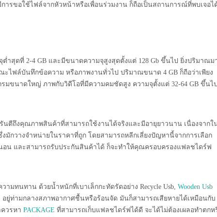
ารขอใช้ไฟล์จากหัวหน้าหรือเพื่อนร่วมงาน ก็ถือเป็นสถานการณ์ที่พบเจอได
ต่ำสุดที่ 2-4 GB และมีขนาดความจุสูงสุดตั้งแต่ 128 Gb ขึ้นไป ยิ่งปริมาณม
ษณะไฟล์บันทึกข้อความ หรือภาพงานทั่วไป ปริมาณขนาด 4 GB ก็ถือว่าเพียง
มขนาดใหญ่ ภาพกับวิดีโอที่มีความคมชัดสูง ความจุตั้งแต่ 32-64 GB ขึ้นไ
ารันตีถึงคุณภาพสินค้าที่สามารถใช้งานได้จริงและมีอายุยาวนาน เนื่องจากใ
ซึ่งมักวางจำหน่ายในราคาที่ถูก โดยสามารถหลีกเลี่ยงปัญหานี้จากการเลือก
ั้งแน่นอน และสามารถรับประกันสินค้าได้ ก็จะทำให้คุณครอบครองแฟลชไดร์ฟ
ีความทนทาน ด้วยน้ำหนักที่เบาเล็กกะทัดรัดอย่าง Recycle Usb,
Wooden Usb
่อย ๆ อยู่ท่ามกลางสภาพอากาศชื้นหรือร้อนจัด มันก็สามารถเสียหายได้เหมือนกับ
เราควรหา
PACKAGE
ที่สามารถเก็บแฟลชไดร์ฟได้ดี จะได้ไม่ต้องเผลอทำตกหร