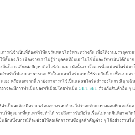
การณ์จำเป็นที่ต้องทำให้แชร์แฟลชไดร์ฟระหว่างกัน เพื่อให้งานบรรลุตามเ
้สั้นลงเร็ว เนื่องจากเราไม่รู้ว่าบุคคลที่ยืมเอาไปใช้นั้นจะรักษามันได้ดีมาก
องอื่นก็อาจเสี่ยงต่อปัญหาติดไวรัสตามมา ดังนั้นเราจึงควรซื้อแฟลชไดร์ฟมาใ
กอันสำหรับใช้แบบสาธารณะ ซึ่งในแฟลชไดร์ฟแบบใช้ร่วมกันนี้ จะซื้อแบบคว
จ่ายนั่นเอง หรือนอกจากนี้เรายังสามารถใช้เป็นแฟลชไดร์ฟสำรองในกรณีฉุกเฉินท
ษัทอาจจะมีการทำเป็นของพรีเมี่ยมโดยทำเป็น
GIFT SET
ร่วมกับสินค้าอื่น ๆ 
้ใช้จำเป็นจะต้องมีความพร้อมอย่างรอบด้าน ไม่ว่าจะทักษะทางคอมพิวเตอร์แล
้สูงมากที่สุดเท่าที่จะทำได้ รวมถึงการรับมือในเรื่องไม่คาดฝันที่อาจเกิดข
นอีกหนึ่งปกรณ์ที่จะช่วยให้คุณจัดการกับข้อมูลสำคัญต่าง ๆ ได้อย่างราบรื่