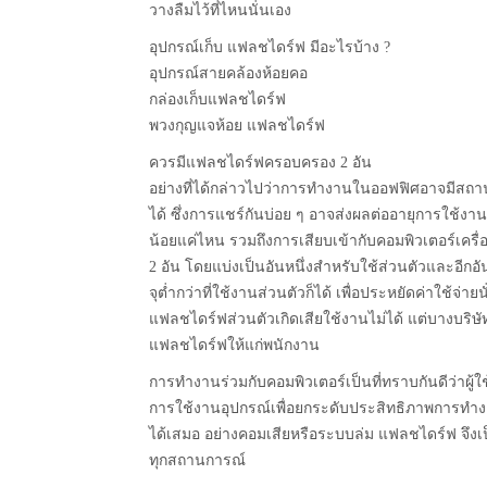
วางลืมไว้ที่ไหนนั่นเอง
อุปกรณ์เก็บ แฟลชไดร์ฟ มีอะไรบ้าง ?
‌อุปกรณ์สายคล้องห้อยคอ
‌กล่องเก็บแฟลชไดร์ฟ
‌พวงกุญแจห้อย แฟลชไดร์ฟ
ควรมีแฟลชไดร์ฟครอบครอง 2 อัน
อย่างที่ได้กล่าวไปว่าการทำงานในออฟฟิศอาจมีสถาน
ได้ ซึ่งการแชร์กันบ่อย ๆ อาจส่งผลต่ออายุการใช้งานให
น้อยแค่ไหน รวมถึงการเสียบเข้ากับคอมพิวเตอร์เครื่
2 อัน โดยแบ่งเป็นอันหนึ่งสำหรับใช้ส่วนตัวและอี
จุต่ำกว่าที่ใช้งานส่วนตัวก็ได้ เพื่อประหยัดค่าใช้
แฟลชไดร์ฟส่วนตัวเกิดเสียใช้งานไม่ได้ แต่บางบริ
แฟลชไดร์ฟให้แก่พนักงาน
การทำงานร่วมกับคอมพิวเตอร์เป็นที่ทราบกันดีว่าผู
การใช้งานอุปกรณ์เพื่อยกระดับประสิทธิภาพการทำงานให
ได้เสมอ อย่างคอมเสียหรือระบบล่ม แฟลชไดร์ฟ จึงเป็
ทุกสถานการณ์