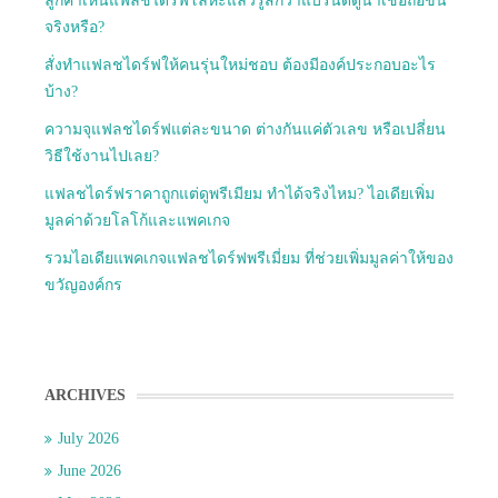
ลูกค้าเห็นแฟลชไดร์ฟโลหะแล้วรู้สึกว่าแบรนด์ดูน่าเชื่อถือขึ้น
จริงหรือ?
สั่งทำแฟลชไดร์ฟให้คนรุ่นใหม่ชอบ ต้องมีองค์ประกอบอะไร
บ้าง?
ความจุแฟลชไดร์ฟแต่ละขนาด ต่างกันแค่ตัวเลข หรือเปลี่ยน
วิธีใช้งานไปเลย?
แฟลชไดร์ฟราคาถูกแต่ดูพรีเมียม ทำได้จริงไหม? ไอเดียเพิ่ม
มูลค่าด้วยโลโก้และแพคเกจ
รวมไอเดียแพคเกจแฟลชไดร์ฟพรีเมี่ยม ที่ช่วยเพิ่มมูลค่าให้ของ
ขวัญองค์กร
ARCHIVES
July 2026
June 2026