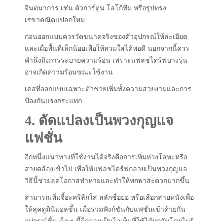
จินตนาการ เช่น ตัวการ์ตูน โลโก้ทีม หรือรูปทรง
เรขาคณิตแปลกใหม่
ก่อนออกแบบควรวัดขนาดจริงของตัวอุปกรณ์ให้ละเอียด
และเผื่อพื้นที่เล็กน้อยเพื่อให้สวมใส่ได้พอดี นอกจากนี้ควร
คำนึงถึงการระบายความร้อน เพราะแฟลชไดร์ฟบางรุ่น
อาจเกิดความร้อนขณะใช้งาน
เคสที่ออกแบบเฉพาะตัวช่วยเพิ่มทั้งความสวยงามและการ
ป้องกันแรงกระแทก
4. ดัดแปลงเป็นพวงกุญแจ
แฟชั่น
อีกหนึ่งแนวทางที่ใช้งานได้จริงคือการเพิ่มห่วงโลหะหรือ
สายคล้องเข้าไป เพื่อให้แฟลชไดร์ฟกลายเป็นพวงกุญแจ
วิธีนี้ช่วยลดโอกาสทำหายและทำให้พกพาสะดวกมากขึ้น
สามารถเพิ่มจี้อะคริลิกใส สลักชื่อย่อ หรือเลือกสายหนังเพื่อ
ให้ลุคดูมินิมอลขึ้น เมื่อรวมฟังก์ชันกับแฟชั่นเข้าด้วยกัน