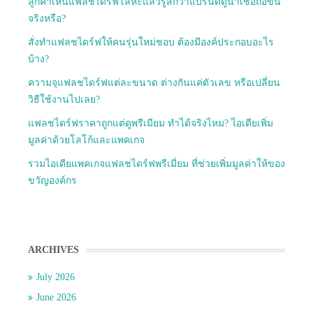
ลูกค้าเห็นแฟลชไดร์ฟโลหะแล้วรู้สึกว่าแบรนด์ดูน่าเชื่อถือขึ้น
จริงหรือ?
สั่งทำแฟลชไดร์ฟให้คนรุ่นใหม่ชอบ ต้องมีองค์ประกอบอะไร
บ้าง?
ความจุแฟลชไดร์ฟแต่ละขนาด ต่างกันแค่ตัวเลข หรือเปลี่ยน
วิธีใช้งานไปเลย?
แฟลชไดร์ฟราคาถูกแต่ดูพรีเมียม ทำได้จริงไหม? ไอเดียเพิ่ม
มูลค่าด้วยโลโก้และแพคเกจ
รวมไอเดียแพคเกจแฟลชไดร์ฟพรีเมี่ยม ที่ช่วยเพิ่มมูลค่าให้ของ
ขวัญองค์กร
ARCHIVES
July 2026
June 2026