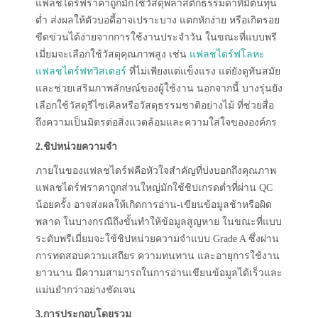
แฟลชไดร์ฟราคาถูกมักใช้วัสดุพลาสติกธรรมดาที่มีต้นทุน
ต่ำ ส่งผลให้ตัวบอดี้อาจเปราะบาง แตกหักง่าย หรือเกิดรอย
ขีดข่วนได้ง่ายจากการใช้งานประจำวัน ในขณะที่แบบพรี
เมี่ยมจะเลือกใช้วัสดุคุณภาพสูง เช่น
แฟลชไดร์ฟโลหะ
แฟลชไดร์ฟทวิสเตอร์
ที่ไม่เพียงแต่แข็งแรง แต่ยังดูทันสมัย
และช่วยเสริมภาพลักษณ์ของผู้ใช้งาน นอกจากนี้ บางรุ่นยัง
เลือกใช้วัสดุรีไซเคิลหรือวัสดุธรรมชาติอย่างไม้ ที่ช่วยสื่อ
ถึงความเป็นมิตรต่อสิ่งแวดล้อมและความใส่ใจขององค์กร
2.ชิปหน่วยความจำ
ภายในของแฟลชไดร์ฟคือหัวใจสำคัญที่บ่งบอกถึงคุณภาพ
แฟลชไดร์ฟราคาถูกส่วนใหญ่มักใช้ชิปเกรดต่ำที่ผ่าน QC
น้อยครั้ง อาจส่งผลให้เกิดการอ่าน-เขียนข้อมูลช้าหรือผิด
พลาด ในบางกรณีถึงขั้นทำให้ข้อมูลสูญหาย ในขณะที่แบบ
ระดับพรีเมี่ยมจะใช้ชิปหน่วยความจำแบบ Grade A ซึ่งผ่าน
การทดสอบความเสถียร ความทนทาน และอายุการใช้งาน
ยาวนาน มีความสามารถในการอ่านเขียนข้อมูลได้เร็วและ
แม่นยำกว่าอย่างชัดเจน
3.การประกอบโดยรวม