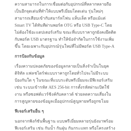
ความสามารถในการเชื่อมต่อกับอุปกรณ์ที่หลากหลายถือ
เป็นอีกจุดเด่นที่ทำให้แบบพรีเมี่ยมโดดเด่น รุ่นใหม่ๆ
สามารถเสียบเข้ากับสมาร์ทโฟน แท็บเล็ต หรือแม้แต่
Smart TV ได้ทันทีผ่านพอร์ต OTG หรือ USB Type-C โดย
ไม่ต้องใช้อะแดปเตอร์เสริม ขณะที่แบบราคาถูกยังคงยึดติด
กับพอร์ต USB มาตรฐาน ทำให้ข้อจำกัดในการใช้งานเพิ่ม
ขึ้น โดยเฉพาะกับอุปกรณ์รุ่นใหม่ที่ไม่มีพอร์ต USB Type-A
การป้องกันข้อมูล
เรื่องความปลอดภัยของข้อมูลกลายเป็นสิ่งจำเป็นในยุค
ดิจิทัล แฟลชไดร์ฟแบบราคาถูกโดยทั่วไปจะไม่มีระบบ
ป้องกันใด ๆ ในขณะที่แบบระดับพรีเมี่ยมจะมีฟีเจอร์เสริม
เช่น ระบบเข้ารหัส AES 256-bit การตั้งรหัสผ่านเปิดใช้
งาน หรือซอฟต์แวร์ซิงค์กับคลาวด์ ช่วยลดความเสี่ยงใน
การสูญหายของข้อมูลเมื่ออุปกรณ์สูญหายหรือถูกขโมย
ฟีเจอร์เสริมอื่น ๆ
นอกจากฟังก์ชันพื้นฐาน แบบพรีเมี่ยมหลายรุ่นยังมาพร้อม
ฟีเจอร์เสริม เช่น กันน้ำ กันฝุ่น กันกระแทก หรือโครงสร้าง