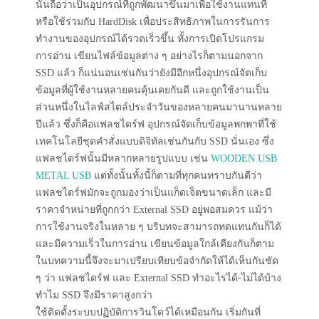
นั้นถือว่าเป็นอุปกรณ์ที่ถูกพัฒนาขึ้นมาเพื่อใช้งานแทนที่
หรือใช้ร่วมกับ HardDisk เพื่อประสิทธิภาพในการรันการ
ทำงานของอุปกรณ์ได้รวดเร็วขึ้น ทั้งการเปิดโปรแกรม
การอ่าน เขียนไฟล์ข้อมูลต่าง ๆ อย่างไรก็ตามนอกจาก
SSD แล้ว ก็แน่นอนเช่นกันว่ายังมีอีกหนึ่งอุปกรณ์จัดเก็บ
ข้อมูลที่ผู้ใช้งานหลายคนคุ้นเคยกันดี และถูกใช้งานเป็น
ส่วนหนึ่งในไลฟ์สไตล์ประจำวันของหลายคนมานานหลาย
ปีแล้ว ซึ่งก็คือแฟลชไดร์ฟ อุปกรณ์จัดเก็บข้อมูลพกพาที่ใช้
เทคโนโลยีชุดคำสั่งแบบดิจิทัลเช่นกันกับ SSD นั่นเอง ซึ่ง
แฟลชไดร์ฟนั้นมีหลากหลายรูปแบบ เช่น
WOODEN USB
METAL USB
แต่ทั้งนั้นทั้งนี้ก็ตามที่ทุกคนทราบกันดีว่า
แฟลชไดร์ฟมักจะถูกมองว่าเป็นแก็ดเจ็ตขนาดเล็ก และมี
ราคาจำหน่ายที่ถูกกว่า External SSD อยู่พอสมควร แม้ว่า
การใช้งานจริงในหลาย ๆ บริบทจะสามารถทดแทนกันก็ได้
และมีความเร็วในการอ่าน เขียนข้อมูลใกล้เคียงกันก็ตาม
ในบทความนี้จึงจะมาเปรียบเทียบข้อจำกัดให้ได้เห็นกันชัด
ๆ ว่า แฟลชไดร์ฟ และ External SSD ทำอะไรได้-ไม่ได้บ้าง
ทำไม SSD จึงมีราคาสูงกว่า
ใช้ติดตั้งระบบปฏิบัติการวินโดว์ได้เหมือนกัน เริ่มกันที่