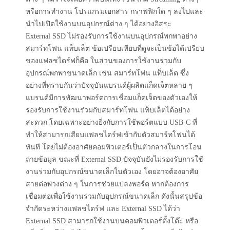
หรือการทำงาน โปรแกรมเอกสาร กราฟฟิกใด ๆ ลงไปและ
นำไปเปิดใช้งานบนอุปกรณ์ต่าง ๆ ได้อย่างอิสระ
External SSD ไม่รองรับการใช้งานบนอุปกรณ์พกพาอย่าง
สมาร์ทโฟน แท็บเล็ต ข้อเปรียบเทียบที่ดูจะเป็นข้อได้เปรียบ
ของแฟลชไดร์ฟก็คือ ในส่วนของการใช้งานร่วมกับ
อุปกรณ์พกพาขนาดเล็ก เช่น สมาร์ทโฟน แท็บเล็ต ซึ่ง
อย่างที่ทราบกันว่าปัจจุบันแบรนด์ผู้ผลิตแก็ดเจ็ตหลาย ๆ
แบรนด์มีการพัฒนาพอร์ตการเชื่อมแก็ดเจ็ตของตัวเองให้
รองรับการใช้งานร่วมกับสมาร์ทโฟน แท็บเล็ตได้อย่าง
สะดวก โดยเฉพาะอย่างยิ่งกับการใช้พอร์ตแบบ USB-C ที่
ทำให้สามารถเสียบแฟลชไดร์ฟเข้ากับตัวสมาร์ทโฟนได้
ทันที โดยไม่ต้องอาศัยคอมพิวเตอร์เป็นตัวกลางในการโอน
ถ่ายข้อมูล ขณะที่ External SSD ปัจจุบันยังไม่รองรับการใช้
งานร่วมกับอุปกรณ์ขนาดเล็กในตัวเอง โดยอาจต้องอาศัย
สายต่อพ่วงต่าง ๆ ในการช่วยแปลงพอร์ต หากต้องการ
เชื่อมต่อเพื่อใช้งานร่วมกับอุปกรณ์ขนาดเล็ก ดังนั้นสรุปข้อ
จำกัดระหว่างแฟลชไดร์ฟ และ External SSD ได้ว่า
External SSD สามารถใช้งานบนคอมพิวเตอร์ตั้งโต๊ะ หรือ