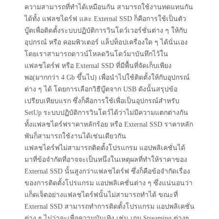
ความสามารถที่ทำได้เหมือนกัน สามารถใช้งานทดแทนกัน
ได้ทั้ง แฟลชไดร์ฟ และ External SSD ก็คือการใช้เป็นตัว
บู๊ตเพื่อติดตั้งระบบปฏิบัติการวินโดว์เวอร์ชั่นต่าง ๆ ให้กับ
อุปกรณ์ หรือ คอมพิวเตอร์ แล็ปท็อปเครื่องใด ๆ ได้นั่นเอง
โดยเราสามารถดาวน์โหลดวินโดว์มาบันทึกไว้ใน
แฟลชไดร์ฟ หรือ External SSD ที่มีพื้นที่จัดเก็บเพียง
พอ(มากกว่า 4 Gb ขึ้นไป) เพื่อนำไปใช้ติดตั้งให้กับอุปกรณ์
ต่าง ๆ ได้ โดยการเลือกวิธีบู๊ตจาก USB ดังนั้นสรุปข้อ
เปรียบเทียบแรก ซึ่งก็คือการใช้เพื่อเป็นอุปกรณ์สำหรับ
SetUp ระบบปฏิบัติการวินโดว์ได้ว่าไม่มีความแตกต่างกัน
ทั้งแฟลชไดร์ฟราคาหลักร้อย หรือ External SSD ราคาหลัก
พันก็สามารถใช้งานได้เช่นเดียวกัน
แฟลชไดร์ฟไม่สามารถติดตั้งโปรแกรม แอปพลิเคชั่นได้
มาที่ข้อจำกัดที่อาจจะเป็นหนึ่งในเหตุผลที่ทำให้ราคาของ
External SSD นั้นสูงกว่าแฟลชไดร์ฟ ซึ่งก็คือข้อจำกัดเรื่อง
ของการติดตั้งโปรแกรม แอปพลิเคชั่นต่าง ๆ ซึ่งแน่นอนว่า
แก็ดเจ็ตอย่างแฟลชไดร์ฟนั้นไม่สามารถทำได้ ขณะที่
External SSD สามารถทำการติดตั้งโปรแกรม แอปพลิเคชั่น
ต่าง ๆ ไม่ว่าจะเพื่อความบันเทิง เช่น เกม Streaming ต่างๆ