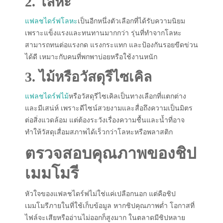
2. โลหะ
แฟลชไดร์ฟโลหะ
เป็นอีกหนึ่งตัวเลือกที่ได้รับความนิยม
เพราะแข็งแรงและทนทานมากกว่า รุ่นที่ทำจากโลหะ
สามารถทนต่อแรงกด แรงกระแทก และป้องกันรอยขีดข่วน
ได้ดี เหมาะกับคนที่พกพาบ่อยหรือใช้งานหนัก
3. ไม้หรือวัสดุรีไซเคิล
แฟลชไดร์ฟไม้
หรือวัสดุรีไซเคิลเป็นทางเลือกที่แตกต่าง
และมีเสน่ห์ เพราะดีไซน์สวยงามและสื่อถึงความเป็นมิตร
ต่อสิ่งแวดล้อม แต่ต้องระวังเรื่องความชื้นและน้ำที่อาจ
ทำให้วัสดุเสื่อมสภาพได้เร็วกว่าโลหะหรือพลาสติก
ตรวจสอบคุณภาพของชิป
เมมโมรี
หัวใจของแฟลชไดร์ฟไม่ใช่แค่เปลือกนอก แต่คือชิป
เมมโมรีภายในที่ใช้เก็บข้อมูล หากชิปคุณภาพต่ำ โอกาสที่
ไฟล์จะเสียหรืออ่านไม่ออกก็สูงมาก ในตลาดมีชิปหลาย