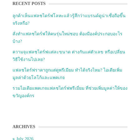
RECENT POSTS
ลูกค้าเห็นแฟลชไดร์ฟโลหะแล้วรู้สึกว่าแบรนด์ดูน่าเชื่อถือขึ้น
จริงหรือ?
สั่งทำแฟลชไดร์ฟให้คนรุ่นใหม่ชอบ ต้องมีองค์ประกอบอะไร
บ้าง?
ความจุแฟลชไดร์ฟแต่ละขนาด ต่างกันแค่ตัวเลข หรือเปลี่ยน
วิธีใช้งานไปเลย?
แฟลชไดร์ฟราคาถูกแต่ดูพรีเมียม ทำได้จริงไหม? ไอเดียเพิ่ม
มูลค่าด้วยโลโก้และแพคเกจ
รวมไอเดียแพคเกจแฟลชไดร์ฟพรีเมี่ยม ที่ช่วยเพิ่มมูลค่าให้ของ
ขวัญองค์กร
ARCHIVES
July 2026