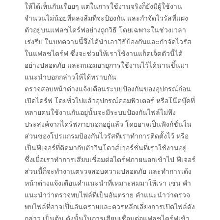
ให้ได้เห็นกันเรื่อยๆ แต่ในการใช้งานจริงก็ยังมีผู้ใช้งาน
จำนวนไม่น้อยที่หลงลืมที่จะป้องกัน และกำจัดไวรัสที่แฝง
ตัวอยู่บนแฟลชไดร์ฟอย่างถูกวิธี โดยเฉพาะในช่วงเวลา
เร่งรีบ ในบทความนี้จึงได้นำเอาวิธีป้องกันและกำจัดไวรัส
ในแฟลชไดร์ฟ ซึ่งจะช่วยให้เราใช้งานแก็ดเจ็ตตัวนี้ได้
อย่างปลอดภัย และถนอมอายุการใช้งานไว้ได้นานขึ้นมา
แนะนำบอกกล่าวให้ได้ทราบกัน
ตรวจสอบหน้าต่างแจ้งเตือนระบบป้องกันของอุปกรณ์ก่อน
เปิดไดร์ฟ โดยทั่วไปแล้วอุปกรณ์คอมพิวเตอร์ หรือโน๊ตบุ๊คที่
หลายคนใช้งานกันอยู่นั้นจะมีระบบป้องกันไฟล์ไม่พึง
ประสงค์จากไดร์ฟภายนอกอยู่แล้ว โดยอาจเป็นฟังก์ชั่นใน
ส่วนของโปรแกรมป้องกันไวรัสที่เราทำการติดตั้งไว้ หรือ
เป็นฟีเจอร์ที่ติดมากับตัววินโดวส์เวอร์ชั่นที่เราใช้งานอยู่
ซึ่งเมื่อเราทำการเสียบเชื่อมต่อไดร์ฟภายนอกเข้าไป ฟีเจอร์
ส่วนนี้ก็จะทำงานตรวจสอบความปลอดภัย และทำการเด้ง
หน้าต่างแจ้งเตือนคำแนะนำที่เหมาะสมมาให้เรา เช่น คำ
แนะนำว่าตรวจพบไฟล์ที่เป็นอันตราย คำแนะนำว่าตรวจ
พบไฟล์ที่อาจเป็นอันตรายและควรหลีกเลี่ยงการเปิดไฟล์ดัง
กล่าว เป็นต้น ดังนั้นในการเสียบเชื่อมต่อแฟลชไดร์ฟเข้า