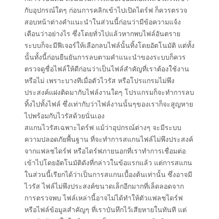
กับอุปกรณ์ใดๆ ก่อนการคลิกเข้าไปเปิดไดร์ฟ ก็ควรตรวจ
สอบหน้าต่างคำแนะนำในส่วนนี้ก่อนว่ามีข้อความแจ้ง
เตือนว่าอย่างไร ซึ่งโดยทั่วไปแล้วหากพบไฟล์อันตราย
ระบบก็จะมีฟีเจอร์ให้เลือกลบไฟล์นั้นทิ้งโดยอัตโนมัติ แต่ทั้ง
นั้นทั้งนี้ก่อนยืนยันการลบตามคำแนะนำของระบบก็ควร
ตรวจดูชื่อไฟล์ให้ดีก่อนว่าเป็นไฟล์สำคัญที่เราต้องใช้งาน
หรือไม่ เพราะบางทีเมื่อตัวไวรัส หรือโปรแกรมไม่พึง
ประสงค์แฝงติดมากับไฟล์งานใดๆ โปรแกรมก็จะทำการลบ
ทิ้งไปทั้งไฟล์ ซึ่งเท่ากับว่าไฟล์งานนั้นๆของเราก็จะสูญหาย
ไปพร้อมกับไวรัสด้วยนั่นเอง
สแกนไวรัสเฉพาะไดร์ฟ แม้ว่าอุปกรณ์ต่างๆ จะมีระบบ
ความปลอดภัยพื้นฐาน ที่จะทำการสแกนไฟล์ไม่พึงประสงค์
จากแฟลชไดร์ฟ หรือไดร์ฟภายนอกที่เราทำการเชื่อมต่อ
เข้าไปโดยอัตโนมัติดังที่กล่าวในข้อแรกแล้ว แต่การสแกน
ในส่วนนี้เรียกได้ว่าเป็นการสแกนเบื้องต้นเท่านั้น ซึ่งอาจมี
ไวรัส ไฟล์ไม่พึงประสงค์ขนาดเล็กอีกมากที่เล็ดลอดจาก
การตรวจพบ ไฟล์เหล่านี้อาจไม่ได้ทำให้ตัวแฟลชไดร์ฟ
หรือไฟล์ข้อมูลสำคัญๆ ที่เราบันทึกไว้เสียหายในทันที แต่