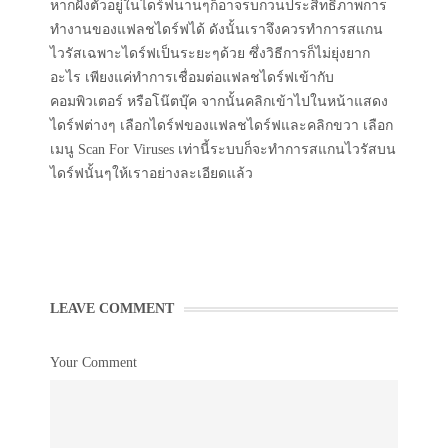
หากฝังตัวอยู่ในไดร์ฟนานๆก็อาจรบกวนประสิทธิภาพการ
ทำงานของแฟลชไดร์ฟได้ ดังนั้นเราจึงควรทำการสแกน
ไวรัสเฉพาะไดร์ฟเป็นระยะๆด้วย ซึ่งวิธีการก็ไม่ยุ่งยาก
อะไร เพียงแค่ทำการเชื่อมต่อแฟลชไดร์ฟเข้ากับ
คอมพิวเตอร์ หรือโน๊ตบุ๊ค จากนั้นคลิกเข้าไปในหน้าแสดง
ไดร์ฟต่างๆ เลือกไดร์ฟของแฟลชไดร์ฟและคลิกขวา เลือก
เมนู Scan For Viruses เท่านี้ระบบก็จะทำการสแกนไวรัสบน
ไดร์ฟนั้นๆให้เราอย่างละเอียดแล้ว
LEAVE COMMENT
Your Comment