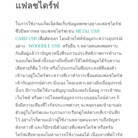
แฟลชไดร์ฟ
ในการใช้งานแก็ดเจ็ตจัดเก็บข้อมูลพกพาอย่างแฟลชไดร์ฟ
ซึ่งมีหลากหลายแฟลชไดร์ฟเช่น
METAL USB
CARD USB
เพื่อคัดลอก โอนย้ายไฟล์ข้อมูลระหว่างอุปกรณ์
อย่าง
WOODDLE USB
หรืออื่น ๆ หลายคนคงพอทราบ
กันดีอยู่แล้วว่าปัญหาหนึ่งที่รบกวนประสิทธิภาพการทำงาน
ของแก็ดเจ็ตตัวนี้จนอาจถึงขั้นทำให้ไฟล์ข้อมูลได้รับความ
เสียหายก็คือ ไวรัส หรือโปรแกรมไม่พึงประสงค์ที่แฝงตัว
เข้ามาอยู่ในไดร์ฟระหว่างที่เราทำการเชื่อมต่อแฟลชไดร์ฟ
เข้ากับอุปกรณ์ต่างๆ นั่นเอง โดยเฉพาะอย่างยิ่งเมื่ออุปกรณ์
นั้นๆ มีการเปิดใช้งานสัญญาณอินเทอร์เน็ตอยู่ การเข้าชม
เว็บไซต์ หรือดาวน์โหลดข้อมูลจากระบบออนไลน์ต่างๆ ก็
ยิ่งมีความเสี่ยงที่ไวรัสประเภทต่างๆ จะหลุดรอดเข้ามาแฝง
ตัวอยู่ในไดร์ฟและรบกวนการเรียกดูไฟล์ต่างๆที่เราบันทึก
ไว้ อย่างไรก็ตามแม้ว่าผู้ใช้งานหลายคนจะทราบถึงปัญหา
ดังกล่าวดี และก็มีกรณีตัวอย่างที่แฟลชไดร์ฟ หรือทรัม
ไดร์ฟเสียหายจนไม่สามารถใช้งานต่อได้ เนื่องจากติดไวรัส