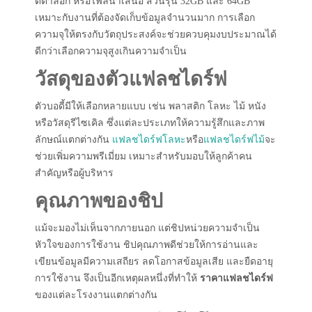
ตตาล็อก หรือไฟล์นำเสนอ ส่วนรุ่น 32GB และ 64GB
เหมาะกับงานที่ต้องจัดเก็บข้อมูลจำนวนมาก การเลือก
ความจุให้ตรงกับวัตถุประสงค์จะช่วยควบคุมงบประมาณได้
ดีกว่าเลือกความจุสูงเกินความจำเป็น
วัสดุของตัวแฟลชไดร์ฟ
ตัวบอดี้มีให้เลือกหลายแบบ เช่น พลาสติก โลหะ ไม้ หนัง
หรือวัสดุรีไซเคิล ซึ่งแต่ละประเภทให้ความรู้สึกและภาพ
ลักษณ์แตกต่างกัน
แฟลชไดร์ฟโลหะ
หรือ
แฟลชไดร์ฟไม้
จะ
ช่วยเพิ่มความพรีเมี่ยม เหมาะสำหรับมอบให้ลูกค้าคน
สำคัญหรือผู้บริหาร
คุณภาพของชิป
แม้จะมองไม่เห็นจากภายนอก แต่ชิปหน่วยความจำเป็น
หัวใจของการใช้งาน ชิปคุณภาพดีช่วยให้การอ่านและ
เขียนข้อมูลมีความเสถียร ลดโอกาสข้อมูลเสีย และยืดอายุ
การใช้งาน จึงเป็นอีกเหตุผลหนึ่งที่ทำให้
ราคาแฟลชไดร์ฟ
ของแต่ละโรงงานแตกต่างกัน