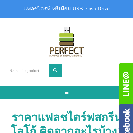
แฟลชไดรฟ์ พรีเมียม USB Flash Drive
Toggle
navigation
ราคาแฟลชไดร์ฟสกรีน
โลโก้ คิดจากอะไรบ้าง?