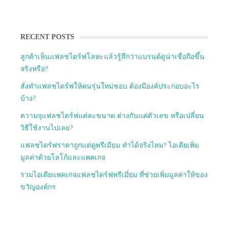
RECENT POSTS
ลูกค้าเห็นแฟลชไดร์ฟโลหะแล้วรู้สึกว่าแบรนด์ดูน่าเชื่อถือขึ้น
จริงหรือ?
สั่งทำแฟลชไดร์ฟให้คนรุ่นใหม่ชอบ ต้องมีองค์ประกอบอะไร
บ้าง?
ความจุแฟลชไดร์ฟแต่ละขนาด ต่างกันแค่ตัวเลข หรือเปลี่ยน
วิธีใช้งานไปเลย?
แฟลชไดร์ฟราคาถูกแต่ดูพรีเมียม ทำได้จริงไหม? ไอเดียเพิ่ม
มูลค่าด้วยโลโก้และแพคเกจ
รวมไอเดียแพคเกจแฟลชไดร์ฟพรีเมี่ยม ที่ช่วยเพิ่มมูลค่าให้ของ
ขวัญองค์กร