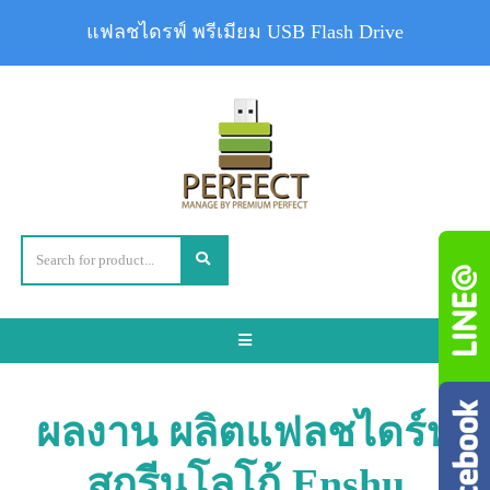
แฟลชไดรฟ์ พรีเมียม USB Flash Drive
Toggle
navigation
ผลงาน ผลิตแฟลชไดร์ฟ
สกรีนโลโก้ Enshu