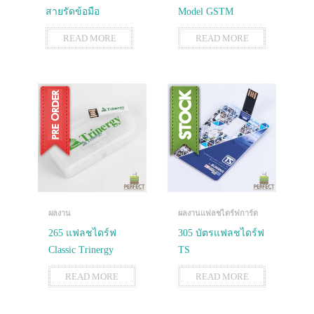
สายรัดข้อมือ
Model GSTM
READ MORE
READ MORE
ผลงาน
ผลงานแฟลชไดร์ฟการ์ด
265 แฟลชไดร์ฟ
305 บัตรแฟลชไดร์ฟ
Classic Trinergy
TS
READ MORE
READ MORE