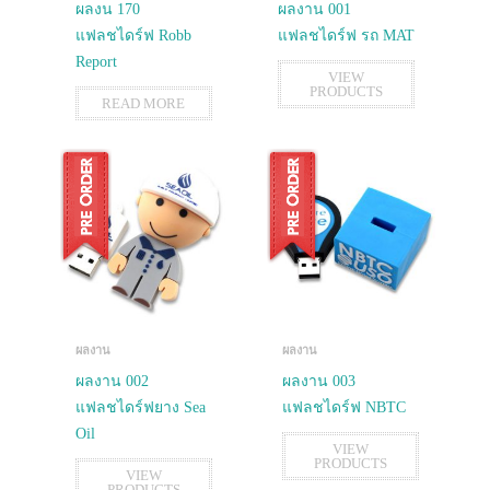
ผลงน 170
ผลงาน 001
แฟลชไดร์ฟ Robb
แฟลชไดร์ฟ รถ MAT
Report
VIEW
PRODUCTS
READ MORE
ผลงาน
ผลงาน
ผลงาน 002
ผลงาน 003
แฟลชไดร์ฟยาง Sea
แฟลชไดร์ฟ NBTC
Oil
VIEW
PRODUCTS
VIEW
PRODUCTS