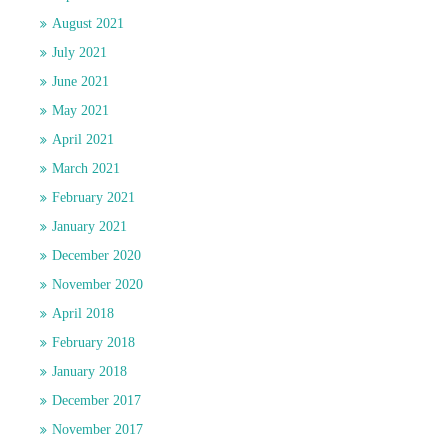
August 2021
July 2021
June 2021
May 2021
April 2021
March 2021
February 2021
January 2021
December 2020
November 2020
April 2018
February 2018
January 2018
December 2017
November 2017