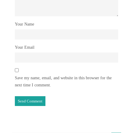
Your Name
Your Email
Save my name, email, and website in this browser for the
next time I comment.