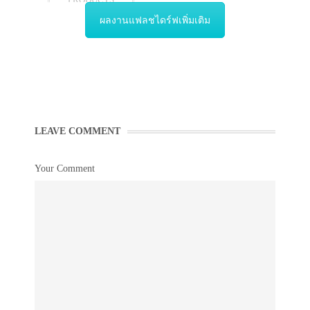
ผลงานแฟลชไดร์ฟเพิ่มเติม
LEAVE COMMENT
Your Comment