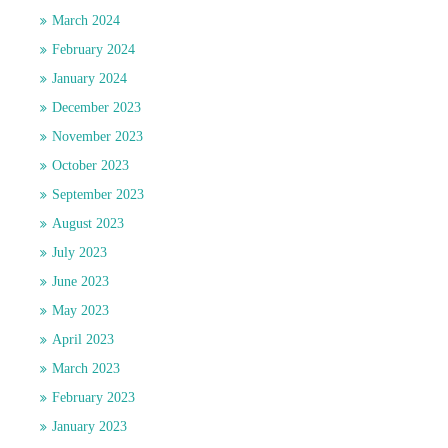
March 2024
February 2024
January 2024
December 2023
November 2023
October 2023
September 2023
August 2023
July 2023
June 2023
May 2023
April 2023
March 2023
February 2023
January 2023