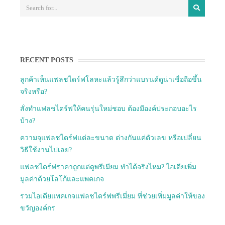
RECENT POSTS
ลูกค้าเห็นแฟลชไดร์ฟโลหะแล้วรู้สึกว่าแบรนด์ดูน่าเชื่อถือขึ้น
จริงหรือ?
สั่งทำแฟลชไดร์ฟให้คนรุ่นใหม่ชอบ ต้องมีองค์ประกอบอะไร
บ้าง?
ความจุแฟลชไดร์ฟแต่ละขนาด ต่างกันแค่ตัวเลข หรือเปลี่ยน
วิธีใช้งานไปเลย?
แฟลชไดร์ฟราคาถูกแต่ดูพรีเมียม ทำได้จริงไหม? ไอเดียเพิ่ม
มูลค่าด้วยโลโก้และแพคเกจ
รวมไอเดียแพคเกจแฟลชไดร์ฟพรีเมี่ยม ที่ช่วยเพิ่มมูลค่าให้ของ
ขวัญองค์กร