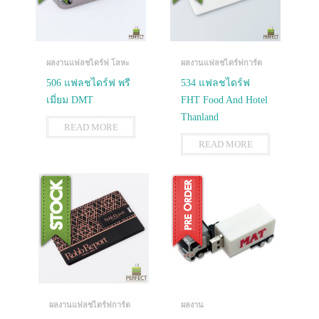
ผลงานแฟลชไดร์ฟ โลหะ
ผลงานแฟลชไดร์ฟการ์ด
506 แฟลชไดร์ฟ พรี
534 แฟลชไดร์ฟ
เมี่ยม DMT
FHT Food And Hotel
Thanland
READ MORE
READ MORE
ผลงานแฟลชไดร์ฟการ์ด
ผลงาน