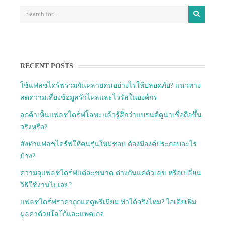
RECENT POSTS
ใช้แฟลชไดร์ฟร่วมกันหลายคนอย่างไรให้ปลอดภัย? แนวทาง
ลดความเสี่ยงข้อมูลรั่วไหลและไวรัสในองค์กร
ลูกค้าเห็นแฟลชไดร์ฟโลหะแล้วรู้สึกว่าแบรนด์ดูน่าเชื่อถือขึ้น
จริงหรือ?
สั่งทำแฟลชไดร์ฟให้คนรุ่นใหม่ชอบ ต้องมีองค์ประกอบอะไร
บ้าง?
ความจุแฟลชไดร์ฟแต่ละขนาด ต่างกันแค่ตัวเลข หรือเปลี่ยน
วิธีใช้งานไปเลย?
แฟลชไดร์ฟราคาถูกแต่ดูพรีเมียม ทำได้จริงไหม? ไอเดียเพิ่ม
มูลค่าด้วยโลโก้และแพคเกจ