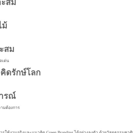
าะสม
ม้
าะสม
ดเด่น
วคิดรักษ์โลก
การณ์
วามต้องการ
ารใช้งานจริงและแนวคิด Green Branding ได้อย่างลงตัว ด้วยวัสดุธรรมชาติท