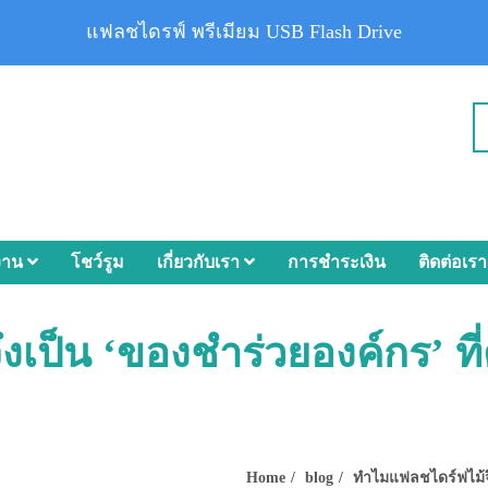
แฟลชไดรฟ์ พรีเมียม USB Flash Drive
งาน
โชว์รูม
เกี่ยวกับเรา
การชำระเงิน
ติดต่อเรา
เป็น ‘ของชำร่วยองค์กร’ ที
Home
blog
ทำไมแฟลชไดร์ฟไม้จึ