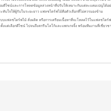
ร้อมดีไซน์และการโหลดข้อมูลล่วงหน้าที่ปรับให้เหมาะกับแต่ละแคมเปญได้อย
ะทับใจให้ผู้รับในระยะยาว แฟลชไดร์ฟไม้คือตัวเลือกที่ไม่ควรมองข้าม
แบบแฟลชไดร์ฟไม้ สั่งผลิต หรือการเตรียมเนื้อหาที่จะโหลดไว้ในแฟลชไดร์ฟ
รตั้งแต่เลือกดีไซน์ ไปจนถึงสกรีนโลโก้และแพกเกจจิ้ง พร้อมทีมงานที่เชี่ยว