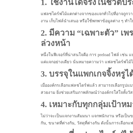
1. ใช้งานได้จริงในชีวิตป
แฟลชไดร์ฟไม้แตกต่างจากของแจกทั่วไปที่อาจถูกวางไ
งาน เก็บไฟล์นำเสนอ หรือใช้พกพาข้อมูลต่าง ๆ ทำให้แ
2. มีความ “เฉพาะตัว” เ
ล่วงหน้า
หนึ่งในฟีเจอร์ที่น่าสนใจคือ การ preload ไฟล์ เช่
แค่แจกอย่างเดียว นั่นหมายความว่า แฟลชไดร์ฟไม้ไม่เ
3. บรรจุในแพกเกจจิ้งหรูไ
เมื่อองค์กรเลือกแฟลชไดร์ฟแล้ว สามารถเลือกรูปแ
สวยงาม ยิ่งช่วยเสริมภาพลักษณ์ว่าองค์กรใส่ใจทั้งว
4. เหมาะกับทุกกลุ่มเป้าหมา
ไม่ว่าจะเป็นแจกงานสัมมนา แจกพนักงาน หรือเป็นของ
กัน, ขนาดที่ต่างกัน, วัสดุที่ต่างกัน ดังนั้นการเล