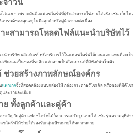
ระจำวัน
ว้เฉย ๆ เพราะมันคือแฟลชไดร์ฟที่ผู้รับสามารถใช้งานได้จริง เช่น เก็บไฟล
บรนด์ของคุณอยู่ในมือลูกค้าหรือคู่ค้าอย่างต่อเนื่อง
พราะสามารถโหลดไฟล์แนะนำบริษัทไว้
น แนะนำบริษัท ผลิตภัณฑ์ หรือบริการไว้ในแฟลชไดร์ฟไม้ก่อนแจก แทนที่จะเป็
พียงแค่เป็นของที่ระลึก แต่กลายเป็นสื่อแบรนด์ที่มีฟังก์ชันในตัว
ด้ ช่วยสร้างภาพลักษณ์องค์กร
บบ
แพกเกจ
จิ้งที่สอดคล้องแบบกล่องไม้ กล่องกระดาษรีไซเคิล หรือซองที่มีดีไซน
ัสดุและรายละเอียด
ย ทั้งลูกค้าและคู่ค้า
ขวัญกับคู่ค้า แฟลชไดร์ฟไม้ก็สามารถปรับรูปแบบได้ เช่น รุ่นความจุที่ต่า
ือกแฟลชไดร์ฟไม้ช่วยให้รองรับกลุ่มเป้าหมายได้หลากหลาย