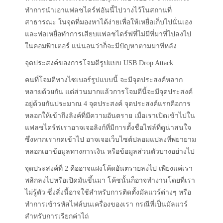
ทำการนำเอาแฟลชไดร์ฟอันนี้ไปวางไว้ในสถานที่
สาธารณะ ในจุดที่มองหาได้ง่ายเพื่อให้เหยื่อเก็บไปนั่นเอง
และพ่อเหยื่อทำการเสียบแฟลชไดร์ฟที่ไม่มีที่มาที่ไปลงไป
ในคอมพิวเตอร์ แน่นอนว่าก็จะมีปัญหาตามมาทีหลัง
จุดประสงค์ของการโจมตีรูปแบบ USB Drop Attack
คนที่โจมตีทางไซเบอร์รูปแบบนี้ จะมีจุดประสงค์หลาก
หลายด้วยกัน แต่ส่วนมากแล้วการโจมตีนี้จะมีจุดประสงค์
อยู่ด้วยกันประมาณ 4 จุดประสงค์ จุดประสงค์แรกคือการ
หลอกให้เข้าถึงลิงค์ที่มีความอันตราย เมื่อเราเปิดเข้าไปใน
แฟลชไดร์ฟเราอาจเจอลิงก์ที่มีการตั้งชื่อไฟล์ที่ดูน่าสนใจ
ซึ่งหากเรากดเข้าไป อาจเจอเว็บไซต์ปลอมแปลงที่พยายาม
หลอกเอาข้อมูลทางการเงิน หรือข้อมูลส่วนตัวบางอย่างไป
จุดประสงค์ที่ 2 คืออาจแฝงโค้ดอันตรายลงไป เพียงแค่เรา
พลิกลงไปหรือเปิดมันขึ้นมา โค้ชนั้นก็อาจทำงานโดยที่เรา
ไม่รู้ตัว ซึ่งสิ่งนี้อาจใช้สำหรับการติดตั้งมัลแวร์ต่างๆ หรือ
ทำการเข้ารหัสไฟล์บนเครื่องของเรา กรณีที่เป็นมัลแวร์
สำหรับการเรียกค่าไถ่