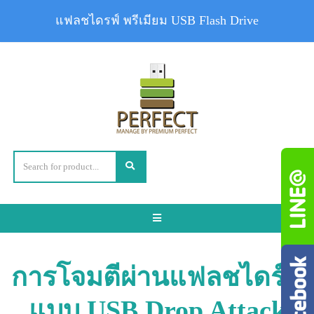
แฟลชไดรฟ์ พรีเมียม USB Flash Drive
Toggle
navigation
การโจมตีผ่านแฟลชไดร์ฟ
แบบ USB Drop Attack