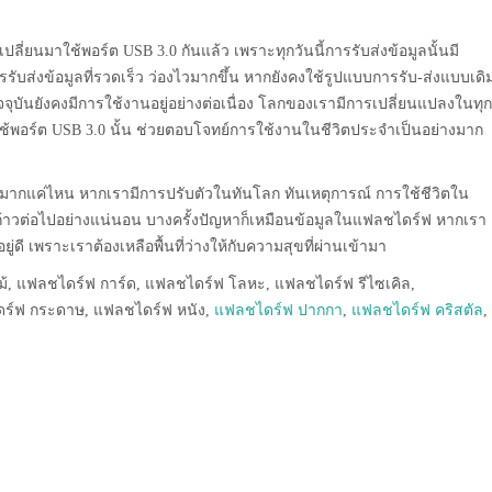
มเปลี่ยนมาใช้พอร์ต USB 3.0 กันแล้ว เพราะทุกวันนี้การรับส่งข้อมูลนั้นมี
รับส่งข้อมูลที่รวดเร็ว ว่องไวมากขึ้น หากยังคงใช้รูปแบบการรับ-ส่งแบบเดิ
จจุบันยังคงมีการใช้งานอยู่อย่างต่อเนื่อง โลกของเรามีการเปลี่ยนแปลงในทุก
ช้พอร์ต USB 3.0 นั้น ช่วยตอบโจทย์การใช้งานในชีวิตประจำเป็นอย่างมาก
ปมากแค่ไหน หากเรามีการปรับตัวในทันโลก ทันเหตุการณ์ การใช้ชีวิตใน
ก้าวต่อไปอย่างแน่นอน บางครั้งปัญหาก็เหมือนข้อมูลในแฟลชไดร์ฟ หากเรา
่ดี เพราะเราต้องเหลือพื้นที่ว่างให้กับความสุขที่ผ่านเข้ามา
้, แฟลชไดร์ฟ การ์ด, แฟลชไดร์ฟ โลหะ, แฟลชไดร์ฟ รีไซเคิล,
ดร์ฟ กระดาษ, แฟลชไดร์ฟ หนัง,
แฟลชไดร์ฟ ปากกา
,
แฟลชไดร์ฟ คริสตัล
,