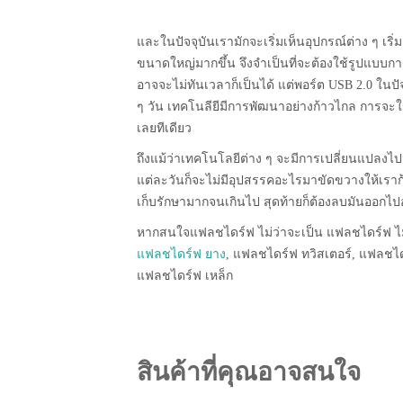
และในปัจจุบันเรามักจะเริ่มเห็นอุปกรณ์ต่าง ๆ เริ่
ขนาดใหญ่มากขึ้น จึงจำเป็นที่จะต้องใช้รูปแบบการ
อาจจะไม่ทันเวลาก็เป็นได้ แต่พอร์ต USB 2.0 ในปั
ๆ วัน เทคโนลียีมีการพัฒนาอย่างก้าวไกล การจะใ
เลยทีเดียว
ถึงแม้ว่าเทคโนโลยีต่าง ๆ จะมีการเปลี่ยนแปลงไ
แต่ละวันก็จะไม่มีอุปสรรคอะไรมาขัดขวางให้เรา
เก็บรักษามากจนเกินไป สุดท้ายก็ต้องลบมันออกไปอยู
หากสนใจแฟลชไดร์ฟ ไม่ว่าจะเป็น แฟลชไดร์ฟ ไม
แฟลชไดร์ฟ ยาง
, แฟลชไดร์ฟ ทวิสเตอร์, แฟลชไ
แฟลชไดร์ฟ เหล็ก
สินค้าที่คุณอาจสนใจ