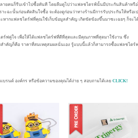
คนก็รีบเข้าไปซื้อทันที โดยลืมดูไปว่าแฟลชไดรฟ์นั้นมีประกันสินค้าหรือ
าะฉะนั้นก่อนตัดสินใจซื้อ จะต้องดูก่อนว่าทางร้านมีการรับประกันให้หรือเป
ะหากแฟลชไดร์ฟที่คุณใช้เก็บข้อมูลสำคัญ เกิดขัดข้องขึ้นมาซะเฉยๆ ก็จะได้
ร์ฟคู่ใจ เพื่อให้ได้แฟลชไดร์ฟที่ดีที่สุดและมีคุณภาพที่สุดมาใช้งาน ซึ่ง
วามสำคัญก็คือ ราคาที่สมเหตุสมผลนั่นเอง รู้แบบนี้แล้วก็สามารถซื้อแฟลชไดร์ฟ
้ แบรนด์ องค์กร หรือข้อความของคุณได้ง่าย ๆ สอบถามได้เลย
CLICK!