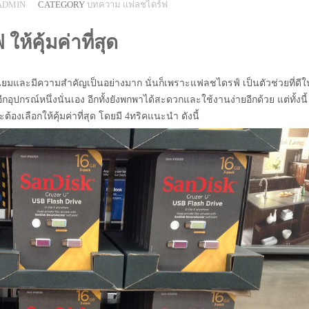
ADMIN
CATEGORY
บทความ
แฟลชไดร์ฟ
ห้คุ้มค่าที่สุด
ีนิยมและมีความสำคัญเป็นอย่างมาก นั่นก็เพราะแฟลชไดรฟ์ เป็นตัวช่วยที่ดีใ
ุปกรณ์หนึ่งนั่นเอง อีกทั้งยังพกพาได้สะดวกและใช้งานง่ายอีกด้วย แต่ทั้งนี้
งเลือกให้คุ้มค่าที่สุด โดยมี 4ทริคแนะนำ ดังนี้