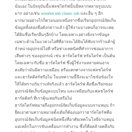
นั่นเอง ในปัจจุบันนี้แฟลชไดร์ฟนั้นมีหลากหลายรูปแบบ
มาก อย่างเช่น
wooden usb
classic usb
และอื่น ๆ อีก
มากมายอย่างไรก็ตามนอกเหนือจากชื่อเรียกอุปกรณ์จัดเก็บ
ข้อมูลทั้งสองชื่อดังกล่าวแล้ว ผู้ใช้งานบางคนก็อาจจะเคย
ได้ยินชื่อเรียกอื่นๆอีกบ้าง โดยเฉพาะอย่างยิ่งจากข้อมูล
เฉพาะด้านในแวดวงไอทีที่อาจจะได้ยินได้ฟังจากร้านค้าผู้
จำหน่ายอุปกรณ์ไอที หรือช่างเทคนิคที่ทำการซ่อมอาการ
เสียต่างๆ ของอุปกรณ์ เช่น ฮาร์ดไดร์ฟ ทรัมไดร์ฟ เป็นต้น
โดยเฉพาะกับชื่อ ฮาร์ดไดร์ฟ ซึ่งผู้ใช้งานหลายคนอาจ
สงสัยว่ามันมีความเหมือน หรือแตกต่างจากแฟลชไดร์ฟ
และฮาร์ดดิสก์หรือไม่ ในบทความนี้จึงจะมาไขข้อข้องใจ
ให้ได้ทราบกันว่าแท้จริงแล้ว ฮาร์ดไดร์ฟ คือชื่อเรียกของ
อุปกรณ์จัดเก็บข้อมูลแบบไหน และเหมือนกับแฟลชไดร์ฟ
ฮาร์ดดิสก์ ที่เราคุ้นเคยกันหรือไม่
ฮาร์ดไดร์ฟหมายถึงอุปกรณ์จัดเก็บข้อมูลแบบจานหมุน ถ้า
ยึดเอาตามความหมายดั้งเดิมก็ต้องบอกว่าฮาร์ดไดร์ฟคือ
อุปกรณ์จัดเก็บข้อมูลชนิดหนึ่งที่อาศัยเทคโนโลยีจานหมุน
แม่เหล็กในการขับเคลื่อนการทำงาน ซึ่งก็คือคล้ายคลึงกับ