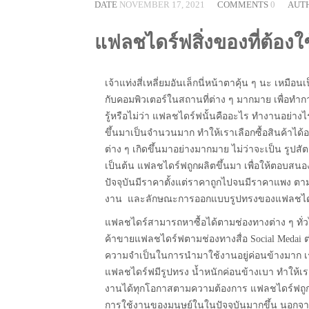
DATE
NOVEMBER 17, 2021
COMMENTS
0
AUT
แฟลชไดร์ฟสิ่งของที่ต้อง
เจ้าแท่งสี่เหลี่ยมอันเล็กนี่หน้าตาคุ้น ๆ นะ เห
กับคอมพิวเตอร์ในสถานที่ต่าง ๆ มากมาย เพื่อทำการ
รู้หรือไม่ว่า แฟลชไดร์ฟนั้นคืออะไร ทำงานอย
ขึ้นมาเป็นจำนวนมาก ทำให้เราเลือกซื้อสินค้าได
ต่าง ๆ เกิดขึ้นมาอย่างมากมาย ไม่ว่าจะเป็น รูปสั
เป็นต้น แฟลชไดร์ฟถูกผลิตขึ้นมา เพื่อให้ตอบ
ปัจจุบันมีราคาตั้งแต่ราคาถูกไปจนมีราคาแพง ตามป
งาน และลักษณะการออกแบบรูปทรงของแฟลชไดร
แฟลชไดร์สามารถหาซื้อได้ตามช่องทางต่าง ๆ ทั่วไ
ค้าขายแฟลชไดร์ฟตามช่องทางสื่อ Social Medai ต่า
ความจำเป็นในการนำมาใช้งานอยู่ค่อนข้างมาก เ
แฟลชไดร์ฟมีรูปทรง น้ำหนักค่อนข้างเบา ทำให
งานได้ทุกโอกาสตามความต้องการ แฟลชไดร์ฟถู
การใช้งานของมนุษย์ในในปัจจุบันมากขึ้น นอกจา