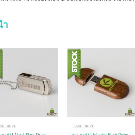
ะนำ
SH DRIVE
FLASH DRIVE
าน 681 Metal Flash Drive
ผลงาน 682 Wooden Flash Drive