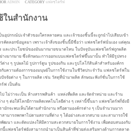
HOR
ADMIN
CATEGORY
แฟลชไดร์ฟ
ใช้ในสำนักงาน
มือนเป็นอุปกรณ์ปะจำตัวของใครหลายคน และเจ้าของชิ้นนี้จะถูกนำไปเสียบเข้า
คัดลอกข้อมูลมา เพราะเจ้าสิ่งของชิ้นนี้มีชื่อว่า แฟลชไดร์ฟนั่นเอง แต่คุณ
่างไร และประโยชน์ของมันมากมายขนาดไหน ในปัจจุบันแฟลชไดร์ฟถูกผลิต
้อย่างมากมาย ซึ่งลักษณะการออกแบบแฟลชไดร์ฟขึ้นมานั้น ทำให้มีรูปทรง
ตว์ต่าง ๆ รูปผลไม้ รูปการ์ตูน รูปของกิน และรูปโลโก้สินค้าสำหรับองค์กร
สนองกับความต้องการของมนุษย์ในการใช้งานในชีวิตประจำวัน แฟลชไดร์ฟใน
ัจจัยต่าง ๆ ในการผลิต เช่น วัสดุที่นำมาผลิต ลักษณะฟังก์ชั่นในการใช้
์ฟ เป็นต้น
ป ไม่ว่าจะเป็น ห้างสรรพสินค้า แหล่งที่ผลิต และจัดจำหน่าย และร้าน
ง ๆ ต่อให้โลกมีการผลิตเทคโนโลยีต่าง ๆ เหล่านี้ขึ้นมา แฟลชไดร์ฟก็ยังมี
รามักจะพบเห็นได้ตามสำนักงาน หรือตามองค์กรต่าง ๆ เป็นจำนวนมาก
้เราสามารถพกพาไปตามสถานที่ต่าง ๆ ได้อย่างสะดวกสบาย และสามารถใช้
กพัฒนา และดัดแปลงให้มีความสะดวกสบายในการใช้งาน เพื่อตอบสนองกับ
กนี้แฟลชไดร์ฟยังสามารถนำมาเป็นสินค้าที่ช่วยส่งเสริมทางด้านการตลาด