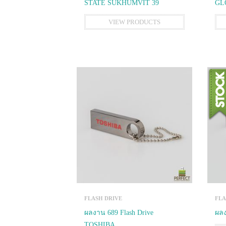
STATE SUKHUMVIT 39
GL
VIEW PRODUCTS
FLASH DRIVE
FLA
ผลงาน 689 Flash Drive
ผลง
TOSHIBA