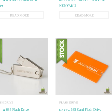
อช.
KENYAKU
READ MORE
READ MORE
SH DRIVE
FLASH DRIVE
าน 684 Flash Drive
ผลงาน 685 Card Flash Drive