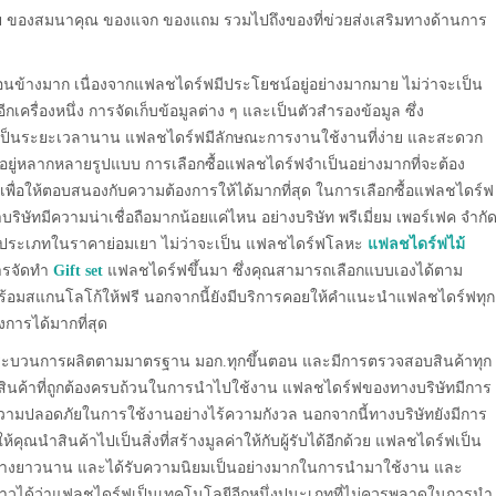
ำร่วย ของสมนาคุณ ของแจก ของแถม รวมไปถึงของที่ข่วยส่งเสริมทางด้านการ
นข้างมาก เนื่องจากแฟลชไดร์ฟมีประโยชน์อยู่อย่างมากมาย ไม่ว่าจะเป็น
ีกเครื่องหนึ่ง การจัดเก็บข้อมูลต่าง ๆ และเป็นตัวสำรองข้อมูล ซึ่ง
้เป็นระยะเวลานาน แฟลชไดร์ฟมีลักษณะการงานใช้งานที่ง่าย และสะดวก
อยู่หลากหลายรูปแบบ การเลือกซื้อแฟลชไดร์ฟจำเป็นอย่างมากที่จะต้อง
เพื่อให้ตอบสนองกับความต้องการให้ได้มากที่สุด ในการเลือกซื้อแฟลชไดร์ฟ
บริษัทมีความน่าเชื่อถือมากน้อยแค่ไหน อย่างบริษัท พรีเมี่ยม เพอร์เฟค จำกั
ุกประเภทในราคาย่อมเยา ไม่ว่าจะเป็น แฟลชไดร์ฟโลหะ
แฟลชไดร์ฟไม้
ารจัดทำ
Gift set
แฟลชไดร์ฟขึ้นมา ซึ่งคุณสามารถเลือกแบบเองได้ตาม
ร้อมสแกนโลโก้ให้ฟรี นอกจากนี้ยังมีบริการคอยให้คำแนะนำแฟลชไดร์ฟทุก
องการได้มากที่สุด
่านกระบวนการผลิตตามมาตรฐาน มอก.ทุกขึ้นตอน และมีการตรวจสอบสินค้าทุก
ได้รับสินค้าที่ถูกต้องครบถ้วนในการนำไปใช้งาน แฟลชไดร์ฟของทางบริษัทมีการ
ี่มีความปลอดภัยในการใช้งานอย่างไร้ความกังวล นอกจากนี้ทางบริษัทยังมีการ
นำสินค้าไปเป็นสิ่งที่สร้างมูลค่าให้กับผู้รับได้อีกด้วย แฟลชไดร์ฟเป็น
อย่างยาวนาน และได้รับความนิยมเป็นอย่างมากในการนำมาใช้งาน และ
กล่าวได้ว่าแฟลชไดร์ฟเป็นเทคโนโลยีอีกหนึ่งปนะเภทที่ไม่ควรพลาดในการนำ