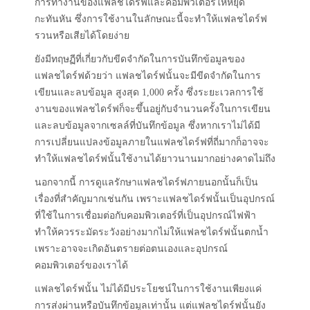
การทำงานของแฟลชไดร์ฟและคอมพิวเตอร์ให้หยุด
กะทันหัน ซึ่งการใช้งานในลักษณะนี้จะทำให้แฟลชไดร์ฟ
รวนหรือเสียได้โดยง่าย
ยังมีทฤษฏีที่เกี่ยวกับขีดจำกัดในการบันทึกข้อมูลของ
แฟลชไดร์ฟด้วยว่า แฟลชไดร์ฟนั้นจะมีขีดจำกัดในการ
เขียนและลบข้อมูล สูงสุด 1,000 ครั้ง ซึ่งระยะเวลการใช้
งานของแฟลชไดร์ฟก็จะขึ้นอยู่กับจำนวนครั้งในการเขียน
และลบข้อมูลจากเซลล์ที่บันทึกข้อมูล ซึ่งหากเราไม่ได้มี
การเปลี่ยนแปลงข้อมูลภายในแฟลชไดร์ฟที่ถี่มากก็อาจจะ
ทำให้แฟลชไดร์ฟนั้นใช้งานได้ยาวนานมากอย่างคาดไม่ถึง
นอกจากนี้ การดูแลรักษาแฟลชไดร์ฟภายนอกนั้นก็เป็น
เรื่องที่สำคัญมากเช่นกัน เพราะแฟลชไดร์ฟนั้นเป็นอุปกรณ์
ที่ใช้ในการเชื่อมต่อกับคอมพิวเตอร์ที่เป็นอุปกรณ์ไฟฟ้า
ทำให้ควรระมัดระวังอย่างมากไม่ให้แฟลชไดร์ฟนั้นตกน้ำ
เพราะอาจจะเกิดอันตรายต่อตนเองและอุปกรณ์
คอมพิวเตอร์ของเราได้
แฟลชไดร์ฟนั้น ไม่ได้มีประโยชน์ในการใช้งานเพียงแค่
การส่งผ่านหรือบันทึกข้อมูลเท่านั้น แต่แฟลชไดร์ฟนั้นยัง