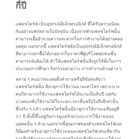
กี่ปี
แฟลชไดร์ฟ เป็นอุปกรณ์อิเล็กทรอนิกส์ ที่ได้รับความนิยม
กันอย่างแพร่หลายในปัจจุบัน เนื่องจากตัวแฟลชไดร์ฟนั้น
สามารถเอื้ออำนวยความสะดวกในการทำงานได้อย่างคลอ
บคลุม นอกจากนี้ แฟลชไดร์ฟยังเป็นอุปกรณ์อิเล็กทรอนิกส์
ที่สามารถหาซื้อได้ง่ายมากในราคาที่ผู้บริโภคทุกชนชั้น
สามารถจับต้องได้ ทำให้แฟลชไดร์ฟนั้นจึงถูกใช้ทั้งในการ
ประกอบการศึกษา กิจกรรมยามว่าง การทำงานด้านต่าง ๆ
หลาย ๆ คนอาจจะเคยตั้งคำถามหรือมีข้อสงสัยว่า
แฟลชไดร์ฟนั้น มีอายุการใช้งานนานเท่าไหร่ เพราะบาง
คนก็สามารถใช้งานแฟลชไดร์ฟได้นานเป็นสิบปี แต่กับ
บางคนกลับใช้งานได้ในระยะเวลาสั้นหรือไม่ถึงปีเท่านั้น
ซึ่งจริง ๆ แล้ว แฟลชไดร์ฟนั้นมีอายุการใช้งานเฉลี่ยอยู่ที่
3-5 ปี ทั้งนี้ขึ้นอยู่กับการดูแลรักษาและการใช้งานของ
บุคคลนั้น ๆ ด้วย นอกจากนี้คุณภาพของตัวแฟลชไดร์ฟเอง
ก็มีผลสำหรับอายุการใช้งานของแฟลชไดร์ฟเช่นเดียวกัน
รวมถึงวิธีการดูแลรักษาแฟลชไดร์ฟเพื่อยืดอายุการใช้งาน