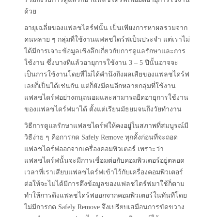
ด้วย
อายุเฉลี่ยของแฟลชไดร์ฟนั้น เป็นเพียงการหาผลรวมจาก
คนหลาย ๆ กลุ่มที่ใช้งานแฟลชไดร์ฟเป็นประจำ แต่เราไม่
ได้มีการเจาะข้อมูลเชิงลึกเกี่ยวกับการดูแลรักษาและการ
ใช้งาน ซึ่งบางทีแล้วอายุการใช้งาน 3 – 5 ปีนั้นอาจจะ
เป็นการใช้งานโดยที่ไม่ได้คำนึงถึงผลเสียของแฟลชไดร์ฟ
เลยก็เป็นได้เช่นกัน แต่ก็ยังมีคนอีกหลายกลุ่มที่ใช้งาน
แฟลชไดร์ฟอย่างถนุถนอมและสามารถยืดอายุการใช้งาน
ของแฟลชไดร์ฟมาได้ ตั้งแต่เรียนมัธยมจนถึงวัยทำงาน
วิธีการดูแลรักษาแฟลชไดร์ฟให้คงอยู่ในสภาพที่สมบูรณ์มี
วิธีง่าย ๆ คือการกด Safely Remove ทุกคั้งก่อนที่จะถอด
แฟลชไดร์ฟออกจากเครื่องคอมพิวเตอร์ เพราะว่า
แฟลชไดร์ฟนั้นจะมีการเชื่อมต่อกับคอมพิวเตอร์อยู่ตลอด
เวลาที่เราเสียบแฟลชไดร์ฟเข้าไว้กับเครื่องคอมพิวเตอร์
ต่อให้จะไม่ได้มีการดึงข้อมูลของแฟลชไดร์ฟมาใช้ก็ตาม
ทำให้การดึงแฟลชไดร์ฟออกจากคอมพิวเตอร์ในทันทีโดย
ไม่มีการกด Safely Remove จึงเปรียบเสมือนการขัดขวาง