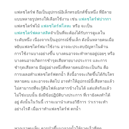
แฟลชไดร์ฟ ถือเป็นอุปกรณ์อิเล็กทรอนิกส์ชิ้นหนึ่ง ที่มีลาย
แบบหลายรูปทรงให้เลือกใช้งาน เช่น
แฟลชไดร์ฟปากกา
แฟลชไดร์ฟไม้
แฟลชไดร์ฟโลหะ
หรือ จะเป็น
แฟลชไดร์ฟคลาสสิค
จำเป็นที่จะต้องได้รับการดูแลใน
ระดับหนึ่ง เนื่องจากเป็นอุปกรณ์ชิ้นเล็ก ดังนั้นหลายคนเมื่อ
หยิบแฟลชไดร์ฟมาใช้งาน อาจจะประสบปัญหาในด้าน
การใช้งานบางอย่างขึ้น บางคนอาจจะทำหายอยู่บ่อยๆ หรือ
บางคนอาจเกิดการชำรุดเสียหายบางประการ และการ
ชำรุดเสียหาย มีอยู่อย่างหนึ่งที่หลายคนมักจะเป็นกัน คือ
การเผลอทำแฟลชไดร์ฟตกน้ำ สิ่งนี้อาจจะเกิดขึ้นได้กับใคร
หลายคน และอาจจะคิดไป อาจทำให้อุปกรณ์นี้เสียหายแล้ว
ไม่สามารถที่จะกู้คืนไฟล์เอกสารข้างในได้ แต่แท้จริงแล้ว
ไม่ใช่แบบนั้น ยังมีข้อปฏิบัติบางประการ ที่เรายังคงทำได้
อยู่ ดังนั้นในวันนี้ เราจะมานำเสนอวิธีการ ว่าเราจะทำ
อย่างไรดี เมื่อเราทำแฟลชไดร์ฟ ตกน้ำ
หากเราพบเห็น ควรนำขึ้นมาจากน้ำให้รวดเร็วที่สุด