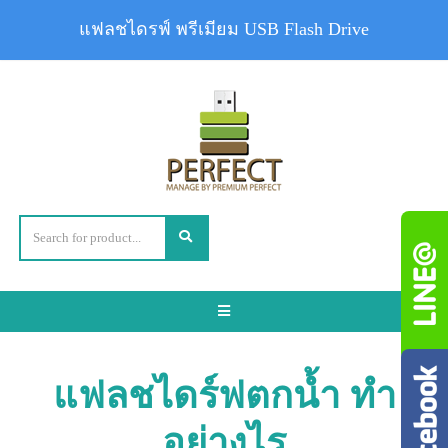
แฟลชไดรฟ์ พรีเมียม USB Flash Drive
Toggle
navigation
แฟลชไดร์ฟตกน้ำ ทำ
อย่างไร