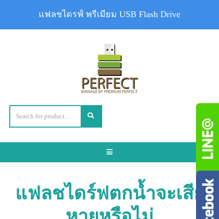
แฟลชไดรฟ์ พรีเมียม USB Flash Drive
Toggle
navigation
แฟลชไดร์ฟตกน้ำจะเสีย
หายหรือไม่