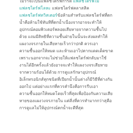
ไม่ว่าจะเป็นแฟลชไดร์ฟการ์ด
แฟลชไดร์ฟไม้
แฟลชไดร์ฟโลหะ
แฟลชไดร์ฟคลาสสิค
แฟลชไดร์ฟทวิสเตอร์
ข้อห้ามสำหรับแฟลชไดร์ฟที่ตก
น้ำคือห้ามใช้ทันทีที่ตกน้ำเนื่องจากอาจจะทำให้
อุปกรณ์คอมพิวเตอร์พลอยเสียหายจากความชื้นไป
ด้วย แถมมีสิทธิที่ความชื้นฝ่ายในนั้นจะส่งผลทำให้
แผงวงจรภายในเสียหายเร็วกว่าปกติ ควรเอา
ความชื้นออกให้หมด และห้ามเอาไปตากแดดเด็ดขาด
เพราะนอกจากจะไม่ช่วยให้แฟลชไดร์ฟกลับมาใช้
งานได้อีกครั้งแล้วยังอาจจะทำให้แผงวงจรเสียหาย
จากความร้อนได้ด้วย การดูแลรักษาอุปกรณ์
อิเล็กทรอนิกส์ทุกชนิดที่เปียกน้ำนั้นต่างก็มีวิธีที่ต่างกัน
ออกไป แต่อย่างแรกที่ควรคำนึงคือการรีบเอา
ความชื้นออกให้หมดโดยเร็วที่สุดเพื่อป้องกันความเสีย
หายของแผงวงจรภายใน แต่สิ่งที่ควรทำมากกว่าสุคือ
การดูแลไม่ให้อุปกรณ์ตกน้ำจะดีที่สุด