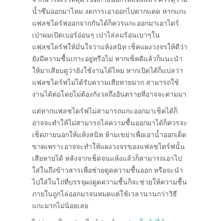
น้ำซึมออกมาไหม งดการเอาออกไปตากแดด หากแกะ
แฟลชไดร์ฟออกจากกันได้ก็ควรแกะออกมาเอาไดร์
เป่าผมเปิดเบอร์อ่อนๆ เป่าไล่ลมร้อนเบาๆใน
แฟลชไดร์ฟให้มั่นใจว่าแห้งสนิท เช็คแผงวงจรให้ดีว่า
ยังมีความชื้นเกาะอยู่หรือไม่ หากเช็คดีแล้วก็แนะนำ
ให้มาเสียบดูว่ายังใช้งานได้ไหม หากเปิดได้ก็แปลว่า
แฟลชไดร์ฟไม่ได้รับความเสียหายมาก สามารถใช้
งานได้ต่อโดยไม่ต้องกังวลถึงอันตรายที่อาจจะตามมา
แต่หากแฟลชไดร์ฟไม่สามารถแกะออกมาเช็คได้ก็
อาจจะทำให้ไม่สามารถไล่ความชื้นออกมาได้ก็ควรจะ
เช็ดภายนอกให้แห้งสนิท ห้ามเขย่าเพื่อเอาน้ำออกเด็ด
ขาดเพราะอาจจะทำให้แผงวงจรของแฟลชไดร์ฟนั้น
เสียหายได้ หลังจากเช็ดจนแห้งแล้วก็สามารถเอาไป
ใส่ในถึงข้าวสารเพื่อช่วยดูดความชื้นออก หรือจะนำ
ไปใส่ในโถ่ที่บรรจุผงดูดความชื้นก็จะช่วยให้ความชื้น
ภายในถูกไล่ออกมาจนหมดแต่ใช้เวลานานกว่าวิธี
แกะมากไม่น้อยเลย