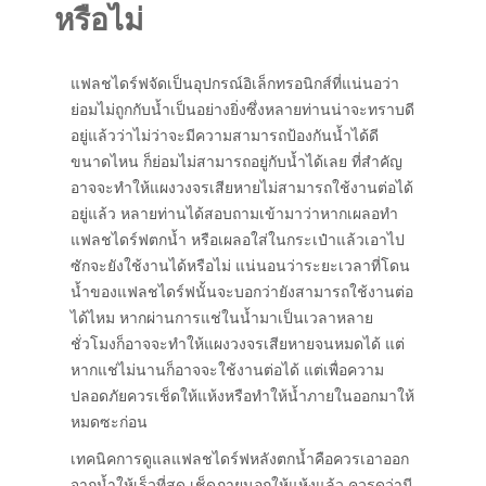
หรือไม่
แฟลชไดร์ฟจัดเป็นอุปกรณ์อิเล็กทรอนิกส์ที่แน่นอว่า
ย่อมไม่ถูกกับน้ำเป็นอย่างยิ่งซึ่งหลายท่านน่าจะทราบดี
อยู่แล้วว่าไม่ว่าจะมีความสามารถป้องกันน้ำได้ดี
ขนาดไหน ก็ย่อมไม่สามารถอยู่กับน้ำได้เลย ที่สำคัญ
อาจจะทำให้แผงวงจรเสียหายไม่สามารถใช้งานต่อได้
อยู่แล้ว หลายท่านได้สอบถามเข้ามาว่าหากเผลอทำ
แฟลชไดร์ฟตกน้ำ หรือเผลอใส่ในกระเป๋าแล้วเอาไป
ซักจะยังใช้งานได้หรือไม่ แน่นอนว่าระยะเวลาที่โดน
น้ำของแฟลชไดร์ฟนั้นจะบอกว่ายังสามารถใช้งานต่อ
ได้ไหม หากผ่านการแช่ในน้ำมาเป็นเวลาหลาย
ชั่วโมงก็อาจจะทำให้แผงวงจรเสียหายจนหมดได้ แต่
หากแช่ไม่นานก็อาจจะใช้งานต่อได้ แต่เพื่อความ
ปลอดภัยควรเช็ดให้แห้งหรือทำให้น้ำภายในออกมาให้
หมดซะก่อน
เทคนิคการดูแลแฟลชไดร์ฟหลังตกน้ำคือควรเอาออก
จากน้ำให้เร็วที่สุด เช็ดภายนอกให้แห้งแล้ว ควรดุว่ามี