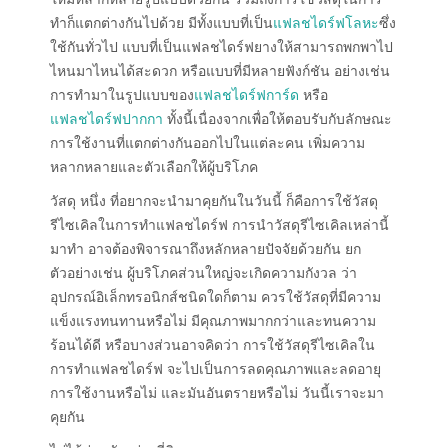
ทำก็แตกต่างกันไปด้วย มีทั้งแบบที่เป็น
แฟลชไดร์ฟโลหะ
ซึ่ง
ใช้กันทั่วไป แบบที่เป็นแฟลชไดร์ฟยางให้สามารถพกพาไป
ไหนมาไหนได้สะดวก หรือแบบที่มีหลายฟังก์ชัน อย่างเช่น
การทำมาในรูปแบบของ
แฟลชไดร์ฟการ์ด
หรือ
แฟลชไดร์ฟปากกา
ทั้งนี้เนื่องจากเพื่อให้ตอบรับกับลักษณะ
การใช้งานที่แตกต่างกันออกไปในแต่ละคน เพิ่มความ
หลากหลายและตัวเลือกให้ผู้บริโภค
วัสดุ หนึ่ง ที่อยากจะนำมาคุยกันในวันนี้ ก็คือการใช้วัสดุ
รีไซเคิลในการทำแฟลชไดร์ฟ การนำวัสดุรีไซเคิลเหล่านี้
มาทำ อาจต้องพิจารณาถึงหลักหลายปัจจัยด้วยกัน ยก
ตัวอย่างเช่น ผู้บริโภคส่วนใหญ่จะเกิดความกังวล ว่า
อุปกรณ์อิเล็กทรอนิกส์ชนิดใดก็ตาม ควรใช้วัสดุที่มีความ
แข็งแรงทนทานหรือไม่ มีคุณภาพมากกว่าและทนความ
ร้อนได้ดี หรือบางส่วนอาจคิดว่า การใช้วัสดุรีไซเคิลใน
การทำแฟลชไดร์ฟ จะไปเป็นการลดคุณภาพและลดอายุ
การใช้งานหรือไม่ และมันอันตรายหรือไม่ วันนี้เราจะมา
คุยกัน