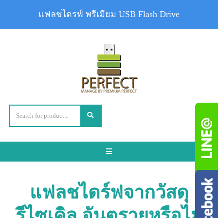
แฟลชไดรฟ์ พรีเมียม USB Flash Drive
Toggle
navigation
แฟลชไดร์ฟจากวัสดุ
รีไซเคิล อันตรายหรือไม่