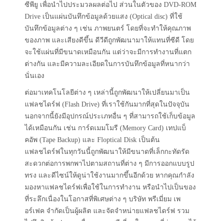
ซีพียู เพื่อนำไปประมวลผลต่อไป ส่วนในตัวของ DVD-ROM
Drive เป็นแผ่นบันทึกข้อมูลด้วยแสง (Optical disc) ที่ใช้
บันทึกข้อมูลต่าง ๆ เช่น ภาพยนตร์ โดยที่จะทำให้คุณภาพ
ของภาพ และเสียงดีขึ้น ดีวีดีถูกพัฒนามาให้แทนที่ซีดี โดย
จะใช้แผ่นที่มีขนาดเหมือนกัน แต่ว่าจะมีการทำงานที่แตก
ต่างกัน และมีความละเอียดในการบันทึกข้อมูลที่หนากว่า
นั่นเอง
ต่อมาเทคโนโลยีต่าง ๆ เหล่านี้ถูกพัฒนาให้เปลี่ยนมาเป็น
แฟลชไดร์ฟ (Flash Drive) ที่เราใช้กันมากที่สุดในปัจจุบัน
นอกจากนี้ยังมีอุปกรณ์ประเภทอื่น ๆ ที่สามารถใช้เก็บข้อมูล
ได้เหมือนกัน เช่น การ์ดเมมโมรี (Memory Card) เทปแบ็
คอัพ (Tape Backup) และ Floptical Disk เป็นต้น
แฟลชไดร์ฟในทุกวันนี้ถูกพัฒนาให้มีขนาดที่เล็กกะทัดรัด
สะดวกต่อการพกพาไปตามสถานที่ต่าง ๆ มีการออกแบบรูป
ทรง และดีไซน์ให้ดูน่าใช้งานมากขึ้นอีกด้วย หากคุณกำลัง
มองหาแฟลชไดร์ฟเพื่อใช้ในการทำงาน หรือนำไปเป็นของ
ที่ระลึกเนื่องในโอกาสที่พิเศษต่าง ๆ บริษัท พรีเมี่ยม เพ
อร์เฟค จำกัดเป็นผู้ผลิต และจัดจำหน่ายแฟลชไดร์ฟ รวม