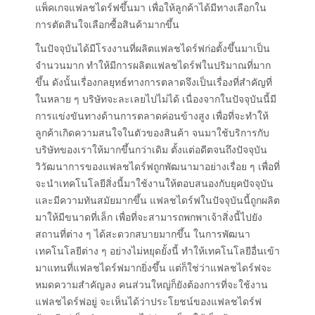
แพ็คเกจแฟลชไดร์ฟขึ้นมา เพื่อให้ลูกค้าได้มีทางเลือกใน
การตัดสินใจเลือกซื้อสินค้ามากขึ้น
ในปัจจุบันได้มีโรงงานที่ผลิตแฟลชไดร์ฟก่อตั้งขึ้นมาเป็น
จำนวนมาก ทำให้มีการผลิตแฟลชไดร์ฟในปริมาณที่มาก
ขึ้น ดังนั้นเรื่องกลยุทธ์ทางการตลาดจึงเป็นเรื่องที่สำคัญที่
ในหลาย ๆ บริษัทจะละเลยไปไม่ได้ เนื่องจากในปัจจุบันนี้มี
การแข่งขันทางด้านการตลาดค่อนข้างสูง เพื่อที่จะทำให้
ลูกค้าเกิดความสนใจในตัวของสินค้า จนมาใช้บริการกับ
บริษัทของเราให้มากขึ้นกว่าเดิม ตั้งแต่อดีตจนถึงปัจจุบัน
วิวัฒนาการของแฟลชไดร์ฟถูกพัฒนามาอย่างเรื่อย ๆ เพื่อที่
จะนำเทคโนโลยีสิ่งนี้มาใช้งานให้ตอบสนองกับยุคปัจจุบัน
และมีความทันสมัยมากขึ้น แฟลชไดร์ฟในปัจจุบันนี้ถูกผลิต
มาให้มีขนาดที่เล็ก เพื่อที่จะสามารถพกพาเจ้าสิ่งนี้ไปยัง
สถานที่ต่าง ๆ ได้สะดวกสบายมากขึ้น ในการพัฒนา
เทคโนโลยีต่าง ๆ อย่างไม่หยุดยั้งนี้ ทำให้เทคโนโลยีอื่นเข้า
มาแทนที่แฟลชไดร์ฟมากยิ่งขึ้น แต่ก็ใช่ว่าแฟลชไดร์ฟจะ
หมดความสำคัญลง คนส่วนใหญ่ก็ยังต้องการที่จะใช้งาน
แฟลชไดร์ฟอยู่ จะเห็นได้ว่าประโยชน์ของแฟลชไดร์ฟ