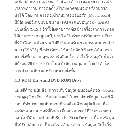
เคลือบด้วยสารแม่เหล็ก ซึ่งมันจะทำการหมุนอย่างเร็วเมื่อ
เวลาที่ทำงาน การติดตั้งเข้ากับตัวคอมพิวเตอร์สามารถ
ทำได้ โดยผ่านการต่อเข้ากับมาเธอร์บอร์ด (Motherboard)
ที่มีอินเตอร์เฟซแบบขนาน (PATA) แบบอนุกรม ( SATA)
แบบเล็ก (SCSI) อีกทั้งยังสามารถต่อเข้าเครื่องจากภายนอก
ได้ผ่านทางสายยูเอสบี, สายไฟร์ไวร์ของบริษัท Apple ที่เป็น
ที่รู้จักในส่วนน้อย รวมไปถึงอินเตอร์เฟซอนุกรมแบบต่อข้าง
นอก (ESATA) ซึ่งทำให้การใช้ฮาร์ดดิสก์ทำงานได้สะดวก
มากยิ่งขึ้น ความจุของฮาร์ดดิสก์โดยทั่วไปในปัจจุบันนั้นจะ
มีตั้งแต่ 20 ถึง 250 กิกะไบต์ ยิ่งมีความจุมาก ก็จะยิ่งทำให้
การทำงานมีประสิทธิภาพมากยิ่งขึ้น
CD-ROM Drive and DVD-ROM Drive
แผ่นซีดีรอมเป็นสื่อในการเก็บข้อมูลแบบออปติคอล (Optical
Storage) โดยที่จะใช้แสงเลเซอร์ในการอ่านข้อมูล แผ่นซีดี
รอม ที่ทำมาจากแผ่นพลาสติกเคลือบด้วยอลูมิเนียม เพื่อ
สะท้อนแสงเลเซอร์ที่ยิงมา เมื่อแสงเลเซอร์ที่ยิงมาสะท้อน
กลับไปที่ตัวอ่านข้อมูลที่เรียกว่า Photo Detector ก็อ่านข้อมูล
ที่ได้รับกลับมาว่าเป็นอะไร แล้วส่งค่าของข้อมูลกลับไปให้