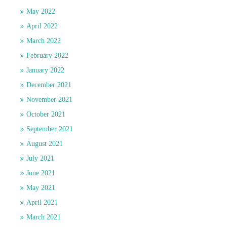
May 2022
April 2022
March 2022
February 2022
January 2022
December 2021
November 2021
October 2021
September 2021
August 2021
July 2021
June 2021
May 2021
April 2021
March 2021