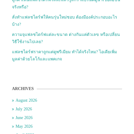
จริงหรือ?
สั่งทำแฟลชไดร์ฟให้คนรุ่นใหม่ชอบ ต้องมีองค์ประกอบอะไร
บ้าง?
ความจุแฟลชไดร์ฟแต่ละขนาด ต่างกันแค่ตัวเลข หรือเปลี่ยน
วิธีใช้งานไปเลย?
แฟลชไดร์ฟราคาถูกแต่ดูพรีเมียม ทำได้จริงไหม? ไอเดียเพิ่ม
มูลค่าด้วยโลโก้และแพคเกจ
ARCHIVES
August 2026
July 2026
June 2026
May 2026