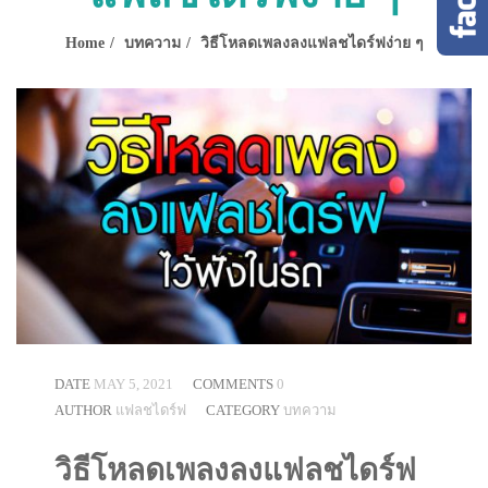
Home
บทความ
วิธีโหลดเพลงลงแฟลชไดร์ฟง่าย ๆ
DATE
MAY 5, 2021
COMMENTS
0
AUTHOR
แฟลชไดร์ฟ
CATEGORY
บทความ
วิธีโหลดเพลงลงแฟลชไดร์ฟ