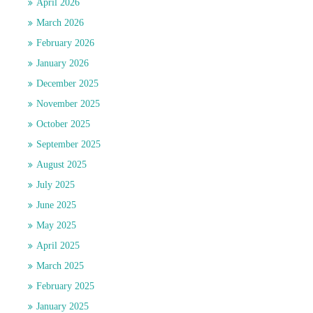
April 2026
March 2026
February 2026
January 2026
December 2025
November 2025
October 2025
September 2025
August 2025
July 2025
June 2025
May 2025
April 2025
March 2025
February 2025
January 2025