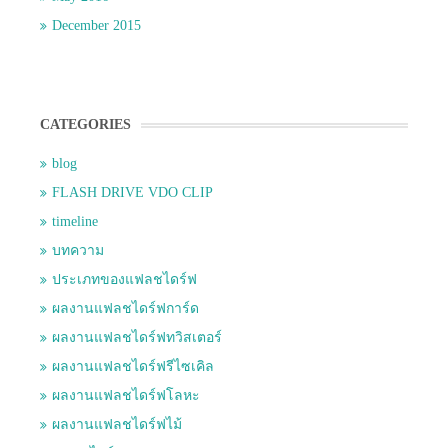
December 2015
CATEGORIES
blog
FLASH DRIVE VDO CLIP
timeline
บทความ
ประเภทของแฟลชไดร์ฟ
ผลงานแฟลชไดร์ฟการ์ด
ผลงานแฟลชไดร์ฟทวิสเตอร์
ผลงานแฟลชไดร์ฟรีไซเคิล
ผลงานแฟลชไดร์ฟโลหะ
ผลงานแฟลชไดร์ฟไม้