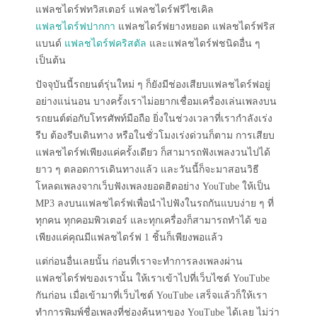
แฟลชไดร์ฟทวิสเตอร์ แฟลชไดร์ฟรีไซเคิล
แฟลชไดร์ฟปากกา
แฟลชไดร์ฟยางหยอด แฟลชไดร์ฟริส
แบนด์
แฟลชไดร์ฟคริสตัล
และแฟลชไดร์ฟชนิดอื่น ๆ
เป็นต้น
ปัจจุบันนี้รถยนต์รุ่นใหม่ ๆ ก็ยังมีช่องเสียบแฟลชไดร์ฟอยู่
อย่างแน่นอน บางครั้งเราไม่อยากเชื่อมเครื่องเล่นเพลงบน
รถยนต์ต่อกับโทรศัพท์มือถือ ยิ่งในช่วงเวลาที่เรากำลังเร่ง
รีบ ต้องรีบเดินทาง หรือในชั่วโมงเร่งด่วนก็ตาม การเสียบ
แฟลชไดร์ฟเพียงแค่ครั้งเดียว ก็สามารถฟังเพลงวนไปได้
ยาว ๆ ตลอดการเดินทางแล้ว และวันนี้ก็จะมาสอนวิธี
โหลดเพลงจากเว็บฟังเพลงยอดฮิตอย่าง YouTube ให้เป็น
MP3 ลงบนแฟลชไดร์ฟเพื่อนำไปฟังในรถกันแบบง่าย ๆ ที่
ทุกคน ทุกคอมพิวเตอร์ และทุกเครื่องก็สามารถทำได้ ขอ
เพียงแค่คุณมีแฟลชไดร์ฟ 1 ชิ้นก็เพียงพอแล้ว
แต่ก่อนอื่นเลยนั้น ก่อนที่เราจะทำการลงเพลงผ่าน
แฟลชไดร์ฟของเรานั้น ให้เราเข้าไปที่เว็บไซต์ YouTube
กันก่อน เมื่อเข้ามาที่เว็บไซต์ YouTube เสร็จแล้วก็ให้เรา
ทำการพิมพ์ชื่อเพลงที่ช่องค้นหาของ YouTube ได้เลย ไม่ว่า