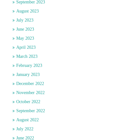
September 2023
August 2023
July 2023
June 2023
May 2023
April 2023
March 2023
February 2023
January 2023
December 2022
November 2022
October 2022
September 2022
August 2022
July 2022
June 2022