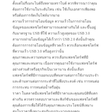
ตั้งแต่ไม่กี่เมกะไบต์ถึงหลายเทราไบต์ ควรพิจารณาว่าคุณ
ต้องการใช้งานในระดับไหน เช่น ใช้เก็บเอกสารเพียงพอ
หรือต้องการจัดเก็บไฟล์มากมาย
ความเร็วการถ่ายโอนข้อมูล ความเร็วในการถ่ายโอน
ข้อมูลของแฟลชไดร์ฟสามารถแตกต่างกันได้ และขึ้นอยู่
กับมาตรฐาน USB ที่ใช้ ความเร็วสูงสุดของ USB 3.0
สามารถถ่ายโอนข้อมูลได้เร็วกว่า USB 2.0 ดังนั้นถ้าคุณ
ต้องการการถ่ายโอนข้อมูลที่รวดเร็ว ควรเลือกแฟลชไดร์ฟ
ที่ความเร็ว USB 3.0 หรือสูงกว่านั้น
คุณภาพและความทนทาน ควรเลือกแฟลชไดร์ฟที่มี
คุณภาพและทนทาน เนื่องจากคุณอาจใช้งานแฟลชไดร์ฟ
อย่างส่วนตัวหรือธุรกิจเป็นเวลานาน ดังนั้นเลือก
แฟลชไดร์ฟที่มีการออกแบบที่ทนทานต่อการใช้งานประจำ
และต้านทานต่อการกระทำที่ไม่พึงประสงค์ เช่น การทนต่อ
การกระทบ การทนต่อน้ำหรือฝุ่น
ราคา ในตลาดมีแฟลชไดร์ฟที่มีราคาและคุณสมบัติที่แตก
ต่างกัน ควรตรวจสอบราคาและฟังก์ชันของแฟลชไดร์ฟที่
คุณต้องการเพื่อให้ได้รับคุณภาพและประโยชน์ที่เหมาะ
สมในราคาที่เหมาะสมกับงบประมาณของคุณ