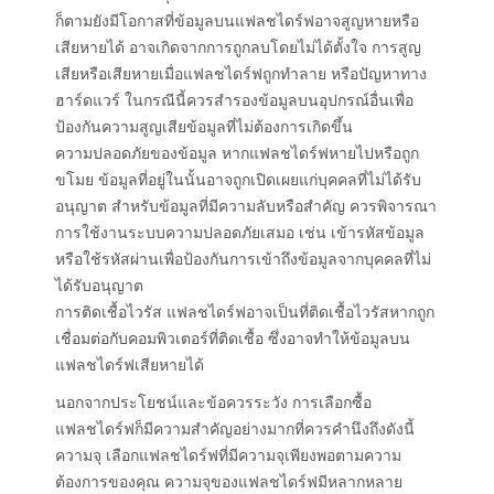
ก็ตามยังมีโอกาสที่ข้อมูลบนแฟลชไดร์ฟอาจสูญหายหรือ
เสียหายได้ อาจเกิดจากการถูกลบโดยไม่ได้ตั้งใจ การสูญ
เสียหรือเสียหายเมื่อแฟลชไดร์ฟถูกทำลาย หรือปัญหาทาง
ฮาร์ดแวร์ ในกรณีนี้ควรสำรองข้อมูลบนอุปกรณ์อื่นเพื่อ
ป้องกันความสูญเสียข้อมูลที่ไม่ต้องการเกิดขึ้น
ความปลอดภัยของข้อมูล หากแฟลชไดร์ฟหายไปหรือถูก
ขโมย ข้อมูลที่อยู่ในนั้นอาจถูกเปิดเผยแก่บุคคลที่ไม่ได้รับ
อนุญาต สำหรับข้อมูลที่มีความลับหรือสำคัญ ควรพิจารณา
การใช้งานระบบความปลอดภัยเสมอ เช่น เข้ารหัสข้อมูล
หรือใช้รหัสผ่านเพื่อป้องกันการเข้าถึงข้อมูลจากบุคคลที่ไม่
ได้รับอนุญาต
การติดเชื้อไวรัส แฟลชไดร์ฟอาจเป็นที่ติดเชื้อไวรัสหากถูก
เชื่อมต่อกับคอมพิวเตอร์ที่ติดเชื้อ ซึ่งอาจทำให้ข้อมูลบน
แฟลชไดร์ฟเสียหายได้
นอกจากประโยชน์และข้อควรระวัง การเลือกซื้อ
แฟลชไดร์ฟก็มีความสำคัญอย่างมากที่ควรคำนึงถึงดังนี้
ความจุ เลือกแฟลชไดร์ฟที่มีความจุเพียงพอตามความ
ต้องการของคุณ ความจุของแฟลชไดร์ฟมีหลากหลาย