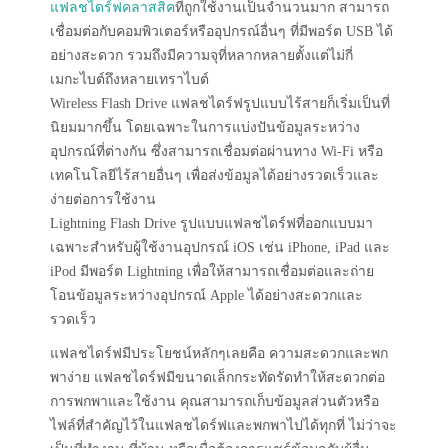
แฟลชไดร์ฟคลาสสิค
ที่ถูกใช้งานเป็นจำนวนมาก สามารถ
เชื่อมต่อกับคอมพิวเตอร์หรืออุปกรณ์อื่นๆ ที่มีพอร์ต USB ได้
อย่างสะดวก รวมถึงมีความจุที่หลากหลายตั้งแต่ไม่กี่
เมกะไบต์ถึงหลายเทราไบต์
Wireless Flash Drive แฟลชไดร์ฟรูปแบบไร้สายก็เริ่มเป็นที่
นิยมมากขึ้น โดยเฉพาะในการแบ่งปันข้อมูลระหว่าง
อุปกรณ์ที่ต่างกัน ซึ่งสามารถเชื่อมต่อผ่านทาง Wi-Fi หรือ
เทคโนโลยีไร้สายอื่นๆ เพื่อส่งข้อมูลได้อย่างรวดเร็วและ
ง่ายต่อการใช้งาน
Lightning Flash Drive รูปแบบแฟลชไดร์ฟที่ออกแบบมา
เฉพาะสำหรับผู้ใช้งานอุปกรณ์ iOS เช่น iPhone, iPad และ
iPod มีพอร์ต Lightning เพื่อให้สามารถเชื่อมต่อและถ่าย
โอนข้อมูลระหว่างอุปกรณ์ Apple ได้อย่างสะดวกและ
รวดเร็ว
แฟลชไดร์ฟมีประโยชน์หลักๆเลยคือ ความสะดวกและพก
พาง่าย แฟลชไดร์ฟมีขนาดเล็กกระทัดรัดทำให้สะดวกต่อ
การพกพาและใช้งาน คุณสามารถเก็บข้อมูลส่วนตัวหรือ
ไฟล์ที่สำคัญไว้ในแฟลชไดร์ฟและพกพาไปได้ทุกที่ ไม่ว่าจะ