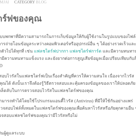
MJAI
CATEGORY
BLOG
ร์ฟของคุณ
ลแบบพกพาที่มีความสามารถในการเก็บข้อมูลให้กับผู้ใช้งานในรูปแบบของไฟล์
การถ่ายโอนข้อมูลระหว่างคอมพิวเตอร์หรืออุปกรณ์อื่น ๆ ได้อย่างรวดเร็วแล
ัวไปได้ทุกที่ เช่น
แฟลชไดร์ฟปากกา
แฟลชไดร์ฟการ์ด
และมีความทนทา
ความทนทานแข็งแรง และยังยากต่อการสูญเสียข้อมูลเมื่อเปรียบเทียบกับสื
VD
จสอบไวรัสในแฟลชไดร์ฟเป็นเรื่องสำคัญที่ควรให้ความสนใจ เนื่องจากไวรัส
้ ดังนั้นเราจึงต้องรู้วิธีตรวจสอบและคุ้มครองข้อมูลของเราให้ปลอดภัย
็นเคล็ดลับในการตรวจสอบไวรัสในแฟลชไดร์ฟของคุณ
รถทำได้โดยใช้โปรแกรมแอนตี้ไวรัส (Antivirus) ที่มีให้ใช้กันอย่างแพร่
บไฟล์ทั้งหมดในแฟลชไดร์ฟของคุณเพื่อค้นหาไวรัสหรือภัยคุกคามอื่น ๆ 
อตรวจสอบแฟลชไดร์ฟของคุณว่ามีไวรัสหรือไม่
เป็นผู้ดูแลระบบ