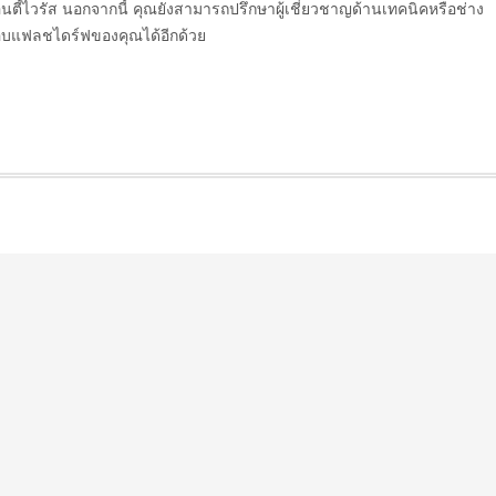
้ไวรัส นอกจากนี้ คุณยังสามารถปรึกษาผู้เชี่ยวชาญด้านเทคนิคหรือช่าง
อบแฟลชไดร์ฟของคุณได้อีกด้วย