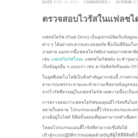
DATE
JUNE 14, 2023
COMMENTS
0
AUTHOR
SO
ตรวจสอบไวรัสในแฟลชได
แฟลชไดร์ฟ (Flash Drive) เป็นอุปกรณ์จัดเก็บข้อมู
ต่าง ๆ ได้อย่างสะดวกและปลอดภัย ซึ่งเป็นที่นิยมใน
ง่ายดาย นอกจากนี้แฟลชไดร์ฟยังง่ายต่อการพกพาติดต
เช่น
แฟลชไดร์ฟโลหะ
แฟลชไดร์ฟหนัง จะชำรุดยากมี
เก็บข้อมูลอื่น ๆ แบบเก่า เช่น ฮาร์ดดิสก์หรือแผ่น D
ในยุคที่เทคโนโลยีเป็นสิ่งสำคัญมากเช่นนี้ การตรว
สามารถแพร่กระจายและทำความเสียหายข้อมูลของคุณได
จากไวรัสที่อาจอยู่ในแฟลชไดร์ฟ บทความนี้จะเป
การตรวจสอบว่าแฟลชไดร์ฟของคุณมีไวรัสหรือไม่สามา
หลายในตลาด โปรแกรมแอนตี้ไวรัสจะสแกนและตรวจสอ
อาจมีอยู่ในไฟล์ นี่คือขั้นตอนที่คุณสามารถทำเพื่
โหลดโปรแกรมแอนตี้ไวรัสที่สามารถเชื่อถือได้
เข้าสู่ระบบปฏิบัติการของคุณด้วยบัญชีผู้ใช้ที่มีสิทธิ์