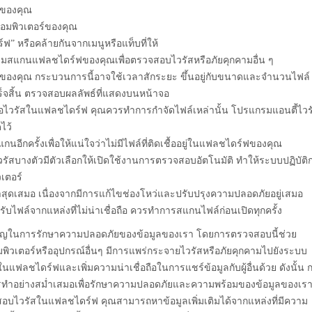
์ของคุณ
งคอมพิวเตอร์ของคุณ
ฟ” หรือคล้ายกันจากเมนูหรือแท็บที่ให้
่มสแกนแฟลชไดร์ฟของคุณเพื่อตรวจสอบไวรัสหรือภัยคุกคามอื่น ๆ
องคุณ กระบวนการนี้อาจใช้เวลาสักระยะ ขึ้นอยู่กับขนาดและจำนวนไฟล์
็จสิ้น ตรวจสอบผลลัพธ์ที่แสดงบนหน้าจอ
ชื้อไวรัสในแฟลชไดร์ฟ คุณควรทำการกำจัดไฟล์เหล่านั้น โปรแกรมแอนตี้ไวร
ไว้
นอีกครั้งเพื่อให้แน่ใจว่าไม่มีไฟล์ที่ติดเชื้ออยู่ในแฟลชไดร์ฟของคุณ
ัสบางตัวมีตัวเลือกให้เปิดใช้งานการตรวจสอบอัตโนมัติ ทำให้ระบบปฏิบัติ
เตอร์
าสุดเสมอ เนื่องจากมีการแก้ไขช่องโหว่และปรับปรุงความปลอดภัยอยู่เสมอ
ับไฟล์จากแหล่งที่ไม่น่าเชื่อถือ ควรทำการสแกนไฟล์ก่อนเปิดทุกครั้ง
ัญในการรักษาความปลอดภัยของข้อมูลของเรา โดยการตรวจสอบนี้ช่วย
คอมพิวเตอร์หรืออุปกรณ์อื่นๆ มีการแพร่กระจายไวรัสหรือภัยคุกคามไปยังระบบ
นแฟลชไดร์ฟและเพิ่มความน่าเชื่อถือในการแชร์ข้อมูลกับผู้อื่นด้วย ดังนั้น 
ทำอย่างสม่ำเสมอเพื่อรักษาความปลอดภัยและความพร้อมของข้อมูลของเร
จสอบไวรัสในแฟลชไดร์ฟ คุณสามารถหาข้อมูลเพิ่มเติมได้จากแหล่งที่มีความ