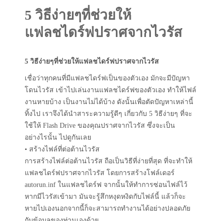
5 วิธีง่ายๆที่ช่วยให้
แฟลชไดร์ฟปราศจากไวรัส
5
วิธีง่ายๆที่ช่วยให้แฟลชไดร์ฟปราศจากไวรัส
เชื่อว่าทุกคนที่มีแฟลชไดร์ฟเป็นของตัวเอง มักจะมีปัญหา
โดนไวรัส เข้าไปเล่นงานแฟลชไดร์ฟของตัวเอง ทำให้ไฟล์
งานหายบ้าง เป็นงานไม่ได้บ้าง ดังนั้นเพื่อตัดปัญหาเหล่านี้
ทิ้งไป เราจึงได้นำสาระความรู้ดีๆ เกี่ยวกับ 5 วิธีง่ายๆ ที่จะ
ใช้ให้ Flash Drive ของคุณปราศจากไวรัส ซึ่งจะเป็น
อย่างไรนั้น ไปดูกันเลย
• สร้างไฟล์ที่ต่อต้านไวรัส
การสร้างไฟล์ต่อต้านไวรัส ถือเป็นวิธีที่ง่ายที่สุด ที่จะทำให้
แฟลชไดร์ฟปราศจากไวรัส โดยการสร้างโฟล์เดอร์
autorun.inf ในแฟลชไดร์ฟ จากนั้นให้ทำการซ่อนไฟล์ไว้
หากมีไวรัสเข้ามา มันจะรู้สึกหงุดหงิดกับไฟล์นี้ แล้วก็จะ
หายไปเองนอกจากนี้ก็จะสามารถทำงานได้อย่างปลอดภัย
กับข้อมูลของท่านเองด้วย