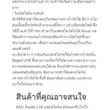
แพร่กระจายไปส่วนต่างๆ จนทำให้เกิดความเสียหายอย่าง
มาก
• ไม่เปิดไฟล์งานทันที
อีกวิธีที่ช่วยทำให้แฟลชไดร์ฟปราศจากไวรัสได้ คือ การไม่
ดับเบิ้ลคลิ๊กเปิดทันที ควรจะคลิ๊กขวา แล้วเลือกเปิดไฟล์ ซึ่ง
วิธีนี้ จะทำให้ไวรัส เข้ามาในแฟลชไดร์ฟไม่ได้ นั่นเอง แต่
ก็ต้องทำการแสกนไวรัสก่อนที่จะทำการเปิดไฟล์ขึ้นมา
ทำงานด้วยนะคะ เพื่อความปลอดภันต่อข้อมูลในเครื่อง
คอมพิวเตอร์
จะเห็นได้ว่า การป้องกันแฟลชไดร์ฟให้ปราศจากไวรัสนั้น
มีอยู่หลายวิธี ซึ่งสามารถเลือกใช้ได้ตามความสะดวก และ
ความถนัดของแต่ละคนได้เลย ถึงแม้วิธีการจะแตกต่างกัน
แต่ผลลัพธ์เหมือนกัน คือสามารถทำให้แฟลชไดร์ฟ
ปราศจากไวรัสได้ ทั้งนี้ ต้องอาศัยความขยัน และความ
เอาใจใส่ของเราด้วย
สินค้าที่คุณอาจสนใจ
สั่งทำ สั่งผลิต USB แฟลชไดร์ฟ พร้อมสกรีนโลโก้