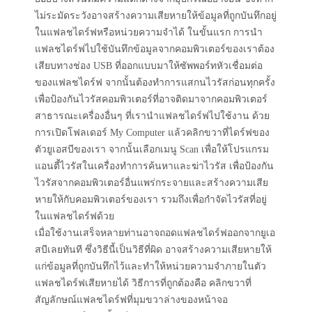
ไม่ระมัดระวังอาจสร้างความเสียหายให้ข้อมูลที่ถูกบันทึกอยู่
ในแฟลชไดร์ฟหรือหน่วยความจำได้ ในขั้นแรก การนำ
แฟลชไดร์ฟไปใช้บันทึกข้อมูลจากคอมพิวเตอร์ของเราต้อง
เสียบทางช่อง USB ที่ออกแบบมาให้ซัพพอร์ทหัวเชื่อมต่อ
ของแฟลชไดร์ฟ จากนั้นต้องทำการแสกนไวรัสก่อนทุกครั้ง
เพื่อป้องกันไวรัสคอมพิวเตอร์ที่อาจติดมาจากคอมพิวเตอร์
สาธารณะเครื่องอื่นๆ ที่เรานำแฟลชไดร์ฟไปใช้งาน ด้วย
การเปิดโฟลเดอร์ My Computer แล้วคลิกขวาที่ไดร์ฟของ
ตัวยูเอสบีของเรา จากนั้นเลือกเมนู Scan เพื่อให้โปรแกรม
แอนตี้ไวรัสในเครื่องทำการค้นหาและฆ่าไวรัส เพื่อป้องกัน
ไวรัสจากคอมพิวเตอร์อื่นแพร่กระจายและสร้างความเสีย
หายให้กับคอมพิวเตอร์ของเรา รวมถึงเพื่อกำจัดไวรัสที่อยู่
ในแฟลชไดร์ฟด้วย
เมื่อใช้งานเสร็จหลายท่านอาจถอดแฟลชไดร์ฟออกจากยูเอ
สบีเลยทันที ซึ่งวิธีนี้เป็นวิธีที่ผิด อาจสร้างความเสียหายให้
แก่ข้อมูลที่ถูกบันทึกไว้และทำให้หน่วยความจำภายในตัว
แฟลชไดร์ฟเสียหายได้ วิธีการที่ถูกต้องคือ คลิกขวาที่
สัญลักษณ์แฟลชไดร์ฟที่มุมขวาล่างของหน้าจอ