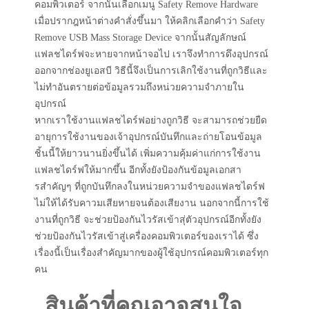
คอมพิวเตอร์ จากนั้นเลือกเมนู Safety Remove Hardware
เมื่อปรากฎหน้าต่างคำสั่งขึ้นมา ให้คลิกเลือกคำว่า Safety
Remove USB Mass Storage Device จากนั้นสัญลักษณ์
แฟลชไดร์ฟจะหายจากหน้าจอไป เราจึงทำการดึงอุปกรณ์
ออกจากช่องยูเอสบี วิธีนี้จึงเป็นการเลิกใช้งานที่ถูกวิธีและ
ไม่ทำอันตรายต่อข้อมูลรวมถึงหน่วยความจำภายใน
อุปกรณ์
หากเราใช้งานแฟลชไดร์ฟอย่างถูกวิธี จะสามารถช่วยยืด
อายุการใช้งานของเจ้าอุปกรณ์บันทึกและถ่ายโอนข้อมูล
ชิ้นนี้ให้ยาวนานยิ่งขึ้นได้ เพิ่มความคุ้มค่าแก่การใช้งาน
แฟลชไดร์ฟให้มากขึ้น อีกทั้งยังป้องกันข้อมูลเอกสา
รสำคัญๆ ที่ถูกบันทึกลงในหน่วยความจำของแฟลชไดร์ฟ
ไม่ให้ได้รับคาวมเสียหายจนต้องเสียงาน นอกจากนี้การใช้
งานที่ถูกวิธี จะช่วยป้องกันไวรัสเข้าสุ่ตัวอุปกรณ์อีกทั้งยัง
ช่วยป้องกันไวรัสเข้าสู่เครื่องคอมพิวเตอร์ของเราได้ ซึ่ง
เรื่องนี้เป็นเรื่องสำคัญมากของผู้ใช้อุปกรณ์คอมพิวเตอร์ทุก
คน
สินค้าที่คุณอาจสนใจ