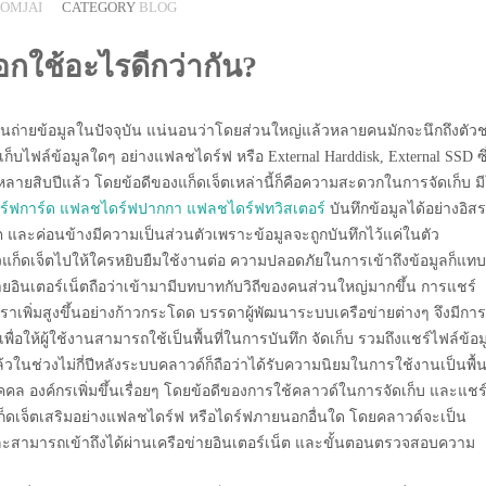
SOMJAI
CATEGORY
BLOG
อกใช้อะไรดีกว่ากัน?
โอนถ่ายข้อมูลในปัจจุบัน แน่นอนว่าโดยส่วนใหญ่แล้วหลายคนมักจะนึกถึงตัวช
ก็บไฟล์ข้อมูลใดๆ อย่างแฟลชไดร์ฟ หรือ External Harddisk, External SSD ซึ
หลายสิบปีแล้ว โดยข้อดีของแก็ดเจ็ตเหล่านี้ก็คือความสะดวกในการจัดเก็บ มี
์ฟการ์ด
แฟลชไดร์ฟปากกา
แฟลชไดร์ฟทวิสเตอร์
บันทึกข้อมูลได้อย่างอิส
 และค่อนข้างมีความเป็นส่วนตัวเพราะข้อมูลจะถูกบันทึกไว้แค่ในตัว
ตัวแก็ดเจ็ตไปให้ใครหยิบยืมใช้งานต่อ ความปลอดภัยในการเข้าถึงข้อมูลก็แท
ายอินเตอร์เน็ตถือว่าเข้ามามีบทบาทกับวิถีของคนส่วนใหญ่มากขึ้น การแชร์
ัตราเพิ่มสูงขึ้นอย่างก้าวกระโดด บรรดาผู้พัฒนาระบบเครือข่ายต่างๆ จึงมีการ
่อให้ผู้ใช้งานสามารถใช้เป็นพื้นที่ในการบันทึก จัดเก็บ รวมถึงแชร์ไฟล์ข้อม
ล้วในช่วงไม่กี่ปีหลังระบบคลาวด์ก็ถือว่าได้รับความนิยมในการใช้งานเป็นพื้นท
คคล องค์กรเพิ่มขึ้นเรื่อยๆ โดยข้อดีของการใช้คลาวด์ในการจัดเก็บ และแชร
าแก็ดเจ็ตเสริมอย่างแฟลชไดร์ฟ หรือไดร์ฟภายนอกอื่นใด โดยคลาวด์จะเป็น
้ และสามารถเข้าถึงได้ผ่านเครือข่ายอินเตอร์เน็ต และขั้นตอนตรวจสอบความ