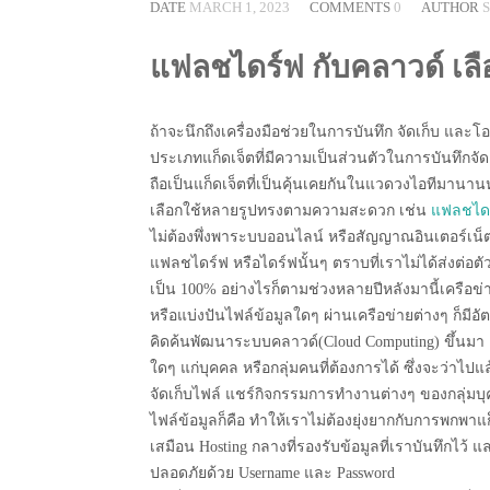
DATE
MARCH 1, 2023
COMMENTS
0
AUTHOR
แฟลชไดร์ฟ กับคลาวด์ เลื
ถ้าจะนึกถึงเครื่องมือช่วยในการบันทึก จัดเก็บ และ
ประเภทแก็ดเจ็ตที่มีความเป็นส่วนตัวในการบันทึกจัดเ
ถือเป็นแก็ดเจ็ตที่เป็นคุ้นเคยกันในแวดวงไอทีมานาน
เลือกใช้หลายรูปทรงตามความสะดวก เช่น
แฟลชไดร
ไม่ต้องพึ่งพาระบบออนไลน์ หรือสัญญาณอินเตอร์เน็ต
แฟลชไดร์ฟ หรือไดร์ฟนั้นๆ ตราบที่เราไม่ได้ส่งต่อ
เป็น 100% อย่างไรก็ตามช่วงหลายปีหลังมานี้เครือข่
หรือแบ่งปันไฟล์ข้อมูลใดๆ ผ่านเครือข่ายต่างๆ ก็มีอ
คิดค้นพัฒนาระบบคลาวด์(Cloud Computing) ขึ้นมา เพื
ใดๆ แก่บุคคล หรือกลุ่มคนที่ต้องการได้ ซึ่งจะว่าไปแ
จัดเก็บไฟล์ แชร์กิจกรรมการทำงานต่างๆ ของกลุ่มบุ
ไฟล์ข้อมูลก็คือ ทำให้เราไม่ต้องยุ่งยากกับการพกพ
เสมือน Hosting กลางที่รองรับข้อมูลที่เราบันทึกไว
ปลอดภัยด้วย Username และ Password