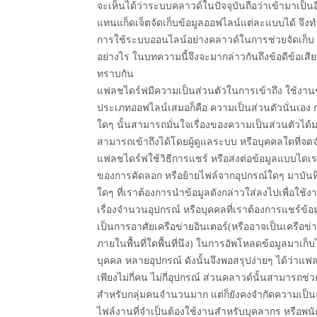
จะเห็นได้ว่าระบบคลาวด์ในปัจจุบันถือว่าเข้ามาเป็น
แทนแก็ดเจ็ตจัดเก็บข้อมูลออฟไลน์แต่ละแบบได้ จึงท
การใช้ระบบออนไลน์อย่างคลาวด์ในการช่วยจัดเก็บ แ
อย่างไร ในบทความนี้จึงจะมากล่าวกันถึงข้อดีข้อเส
ทราบกัน
แฟลชไดร์ฟมีความเป็นส่วนตัวในการเข้าถึง ใช้งานข้อ
ประเภทออฟไลน์เสมอก็คือ ความเป็นส่วนตัวนั่นเอง 
ใดๆ นั้นสามารถมั่นใจเรื่องของความเป็นส่วนตัวได้
สามารถเข้าถึงได้โดยผู้ดูแลระบบ หรือบุคคลใดที่จ
แฟลชไดร์ฟใช้วิธีการแชร์ หรือส่งต่อข้อมูลแบบไดเ
ของการคัดลอก หรือย้ายไฟล์จากอุปกรณ์ใดๆ มาบันทึ
ใดๆ ที่เราต้องการนำข้อมูลดังกล่าวใส่ลงไปเพื่อใช้งาน
เรื่องจำนวนอุปกรณ์ หรือบุคคลที่เราต้องการแชร์ข้อม
เป็นการอาศัยเครือข่ายอินเตอร์(หรืออาจเป็นเครือข
ภายในพื้นที่ใดพื้นที่นึง) ในการอัพโหลดข้อมูลมาเก็
บุคคล หลายอุปกรณ์ ดังนั้นจึงพอสรุปง่ายๆ ได้ว่าแฟ
เพียงไม่กี่คน ไม่กี่อุปกรณ์ ส่วนคลาวด์นั้นสามาร
สำหรับกลุ่มคนจำนวนมาก แต่ก็ยังคงจำกัดความเป็นส
ไฟล์งานที่จำเป็นต้องใช้งานสำหรับบุคลากร หรือพนั