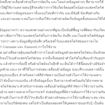
อีกหนึ่งทางเลือกตัวช่วยในการจัดเก็บ และโอนถ่ายข้อมูลต่างๆ ที่สามารถใช้
ำให้ผู้ใช้งานหลายคนรู้สึกสงสัยว่าการใช้แก็ดเจ็ตออฟไลน์อย่างแฟลชไดร์ฟ 
ละจัดการข้อมูลของเรานั้นแบบไหนดีกว่ากัน และมีข้อดี ข้อเสียต่างกัน
ีย และความเหมาะสมในการเลือกใช้งานตัวช่วยจัดเก็บข้อมูลทั้งสองแบบให้ได
มูลมากกว่า ความแตกต่างอย่างแรกที่ดูจะเป็นข้อดีพื้นฐานที่ติดมากับแก็ดเ
กล่าวคือการใช้งานแฟลชไดร์ฟในการจัดเก็บ บันทึก และโอนย้ายไฟล์ข้อมูล
มากกว่า เพราะข้อมูลที่ถูกบันทึก หรือเซฟไว้บนแฟลชไดร์ฟของเราจะไม่
ดจำ Username และ Password เราไปใช้งาน
รค อย่างที่หลายคุ้นเคยกันดีว่าการโอนย้ายข้อมูลด้วยแฟลชไดร์ฟจะเป็นลัก
กลงไว้บนตัวแฟลชไดร์ฟก่อน จากนั้นจึงค่อยนำตัวไดร์ฟไปเสียบเข้ากับอุปก
 แล้วทำการก๊อปปี้ หรือย้ายไฟล์ลงไปอีกที จะเห็นได้ว่าวิธีนี้ค่อนข้างมีข้อจำ
ูลด้วย และเวลาที่ใช้ในการส่งต่อ เคลื่อนย้ายข้อมูล ขณะที่ระบบคลาวด์นั้น
่ายรูปแบบอื่นๆ สำหรับคลาวด์ที่จำกัดความเป็นส่วนตัวในการใช้งานเฉพาะ
บไว้ ดังนั้นการแบ่งปัน เข้าถึงข้อมูลนั้นๆ จึงสามารถทำพร้อมกันได้จากหลาย
ลชไดร์ฟเหมาะสำหรับการส่งต่อ เคลื่อนย้ายข้อมูลที่จำกัดการใช้งานร่วมกัน
ถช่วยอำนวยความสะดวกในการแชร์ ส่งต่อข้อมูลที่มีความต้องการใช้งานร่วมกั
่วนตัวในการเข้าถึงไว้ระดับนึง ตัวอย่างลักษณะการใช้งานที่เหมาะสม เช่น
กงานในบริษัททุกคน แต่ไม่จำเป็นต้องเผยแพร่ให้บุคคลภายนอกรับรู้ เป็นต้น