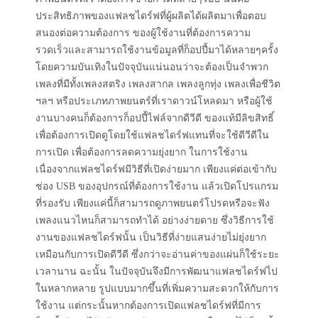
ประสิทธิภาพของแฟลชไดร์ฟที่ผู้ผลิตได้ผลิตมาเพื่อตอบ
สนองต่อความต้องการ ของผู้ใช้งานที่ต้องการความ
รวดเร็วและสามารถใช้งานข้อมูลที่ก็อปปี้มาได้หลายๆครั้ง
โดยความบันเทิงในปัจจุบันแน่นอนว่าจะต้องเป็นจำพวก
เพลงที่มีทั้งเพลงสตริง เพลงสากล เพลงลูกทุ่ง เพลงเพื่อชีวิต
ฯลฯ หรือประเภทภาพยนตร์ที่เราดาวน์โหลดมา หรือผู้ใช้
งานบางคนก็ต้องการก็อปปี้ไฟล์จากดีวีดี ของแท้มีลิขสิทธิ์
เพื่อต้องการเปิดดูโดยใช้แฟลชไดร์ฟแทนที่จะใช้ดีวีดีใน
การเปิด เพื่อต้องการลดความยุ่งยาก ในการใช้งาน
เนื่องจากแฟลชไดร์ฟมีวิธีที่เปิดง่ายมาก เพียงแค่ต่อเข้ากับ
ช่อง USB ของอุปกรณ์ที่ต้องการใช้งาน แล้วเปิดโปรแกรม
ที่รองรับ เพียงแค่นี้ก็สามารถดูภาพยนตร์โปรดหรือจะฟัง
เพลงแนวไหนก็สามารถทำได้ อย่างง่ายดาย ซึ่งวิธีการใช้
งานของแฟลชไดร์ฟนั้น เป็นวิธีที่ง่ายแสนง่ายไม่ยุ่งยาก
เหมือนกับการเปิดดีวีดี ซึ่งกว่าจะอ่านค่าของแผ่นก็ใช้ระยะ
เวลานาน ฉะนั้น ในปัจจุบันจึงมีการพัฒนาแฟลชไดร์ฟไป
ในหลากหลาย รูปแบบมากขึ้นที่เพิ่มความสะดวกให้กับการ
ใช้งาน แต่กระนั้นหากต้องการเปิดแฟลชไดร์ฟที่มีการ