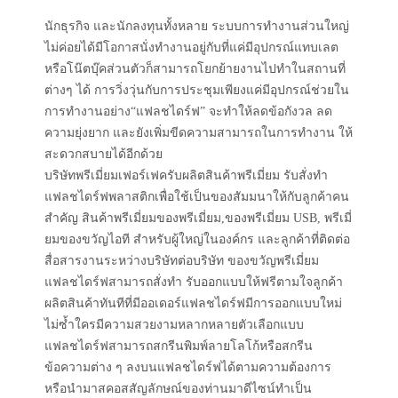
นักธุรกิจ และนักลงทุนทั้งหลาย ระบบการทำงานส่วนใหญ่
ไม่ค่อยได้มีโอกาสนั่งทำงานอยู่กับที่แค่มีอุปกรณ์แทบเลต
หรือโน๊ตบุ๊คส่วนตัวก็สามารถโยกย้ายงานไปทำในสถานที่
ต่างๆ ได้ การวิ่งวุ่นกับการประชุมเพียงแค่มีอุปกรณ์ช่วยใน
การทำงานอย่าง“แฟลชไดร์ฟ” จะทำให้ลดข้อกังวล ลด
ความยุ่งยาก และยังเพิ่มขีดความสามารถในการทำงาน ให้
สะดวกสบายได้อีกด้วย
บริษัทพรีเมี่ยมเฟอร์เฟครับผลิตสินค้าพรีเมี่ยม รับสั่งทำ
แฟลชไดร์ฟพลาสติกเพื่อใช้เป็นของสัมมนาให้กับลูกค้าคน
สำคัญ สินค้าพรีเมี่ยมของพรีเมี่ยม,ของพรีเมี่ยม USB, พรีเมี่
ยมของขวัญไอที สำหรับผู้ใหญ่ในองค์กร และลูกค้าที่ติดต่อ
สื่อสารงานระหว่างบริษัทต่อบริษัท ของขวัญพรีเมี่ยม
แฟลชไดร์ฟสามารถสั่งทำ รับออกแบบให้ฟรีตามใจลูกค้า
ผลิตสินค้าทันทีที่มีออเดอร์แฟลชไดร์ฟมีการออกแบบใหม่
ไม่ซ้ำใครมีความสวยงามหลากหลายตัวเลือกแบบ
แฟลชไดร์ฟสามารถสกรีนพิมพ์ลายโลโก้หรือสกรีน
ข้อความต่าง ๆ ลงบนแฟลชไดร์ฟได้ตามความต้องการ
หรือนำมาสคอสสัญลักษณ์ของท่านมาดีไซน์ทำเป็น