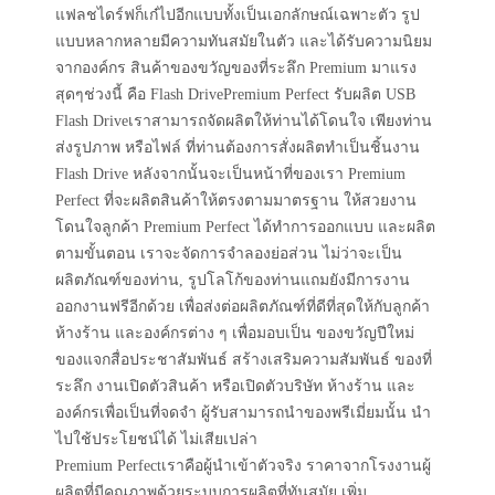
แฟลชไดร์ฟก็เก๋ไปอีกแบบทั้งเป็นเอกลักษณ์เฉพาะตัว รูป
แบบหลากหลายมีความทันสมัยในตัว และได้รับความนิยม
จากองค์กร สินค้าของขวัญของที่ระลึก Premium มาแรง
สุดๆช่วงนี้ คือ Flash DrivePremium Perfect รับผลิต USB
Flash Driveเราสามารถจัดผลิตให้ท่านได้โดนใจ เพียงท่าน
ส่งรูปภาพ หรือไฟล์ ที่ท่านต้องการสั่งผลิตทำเป็นชิ้นงาน
Flash Drive หลังจากนั้นจะเป็นหน้าที่ของเรา Premium
Perfect ที่จะผลิตสินค้าให้ตรงตามมาตรฐาน ให้สวยงาน
โดนใจลูกค้า Premium Perfect ได้ทำการออกแบบ และผลิต
ตามขั้นตอน เราจะจัดการจำลองย่อส่วน ไม่ว่าจะเป็น
ผลิตภัณฑ์ของท่าน, รูปโลโก้ของท่านแถมยังมีการงาน
ออกงานฟรีอีกด้วย เพื่อส่งต่อผลิตภัณฑ์ที่ดีที่สุดให้กับลูกค้า
ห้างร้าน และองค์กรต่าง ๆ เพื่อมอบเป็น ของขวัญปีใหม่
ของแจกสื่อประชาสัมพันธ์ สร้างเสริมความสัมพันธ์ ของที่
ระลึก งานเปิดตัวสินค้า หรือเปิดตัวบริษัท ห้างร้าน และ
องค์กรเพื่อเป็นที่จดจำ ผู้รับสามารถนำของพรีเมี่ยมนั้น นำ
ไปใช้ประโยชน์ได้ ไม่เสียเปล่า
Premium Perfectเราคือผู้นำเข้าตัวจริง ราคาจากโรงงานผู้
ผลิตที่มีคุณภาพด้วยระบบการผลิตที่ทันสมัย เพิ่ม